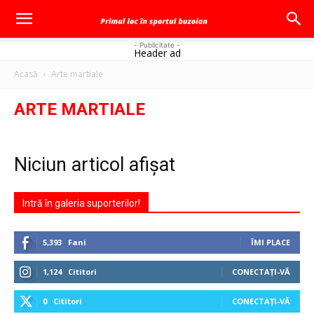
- Publicitate -
Header ad
Acasă
Arte martiale
ARTE MARTIALE
Niciun articol afișat
Intră în galeria suporterilor!
5,393
Fani
ÎMI PLACE
1,124
Cititori
CONECTAȚI-VĂ
0
Cititori
CONECTAȚI-VĂ