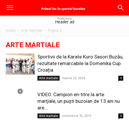
- Publicitate -
Header ad
Acasă
Arte martiale
Pagina 2
ARTE MARTIALE
Sportivii de la Karate Kuro Sasori Buzău,
rezultate remarcabile la Domenika Cup
Croația
martie 23, 2026
Arte martiale
0
VIDEO. Campion en-titre la arte
marţiale, un puşti buzoian de 13 ani nu
are...
octombrie 10, 2015
Arte martiale
0