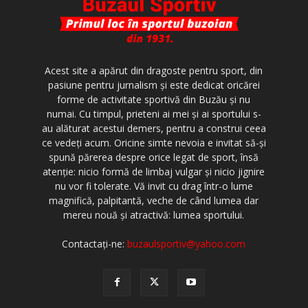
Acest site a apărut din dragoste pentru sport, din
pasiune pentru jurnalism şi este dedicat oricărei
forme de activitate sportivă din Buzău şi nu
numai. Cu timpul, prieteni ai mei şi ai sportului s-
au alăturat acestui demers, pentru a construi ceea
ce vedeţi acum. Oricine simte nevoia e invitat să-şi
spună părerea despre orice legat de sport, însă
atenţie: nicio formă de limbaj vulgar şi nicio jignire
nu vor fi tolerate. Vă invit cu drag într-o lume
magnifică, palpitantă, veche de când lumea dar
mereu nouă şi atractivă: lumea sportului.
Contactați-ne:
buzaulsportiv@yahoo.com