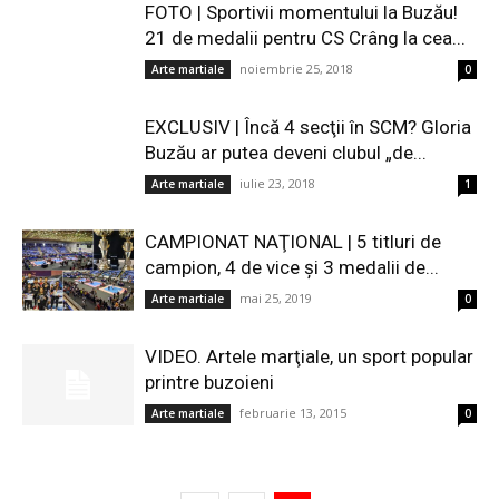
FOTO | Sportivii momentului la Buzău!
21 de medalii pentru CS Crâng la cea...
noiembrie 25, 2018
Arte martiale
0
EXCLUSIV | Încă 4 secţii în SCM? Gloria
Buzău ar putea deveni clubul „de...
iulie 23, 2018
Arte martiale
1
CAMPIONAT NAŢIONAL | 5 titluri de
campion, 4 de vice şi 3 medalii de...
mai 25, 2019
Arte martiale
0
VIDEO. Artele marţiale, un sport popular
printre buzoieni
februarie 13, 2015
Arte martiale
0