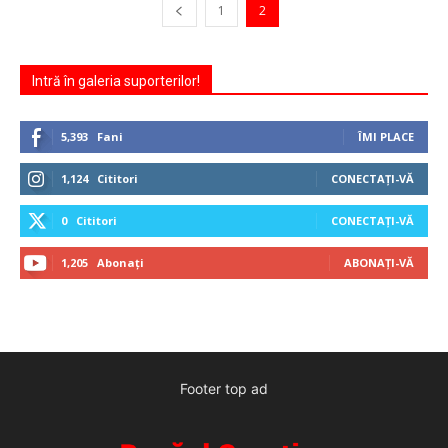
1
2
Intră în galeria suporterilor!
5,393
Fani
ÎMI PLACE
1,124
Cititori
CONECTAȚI-VĂ
0
Cititori
CONECTAȚI-VĂ
1,205
Abonați
ABONAȚI-VĂ
Footer top ad