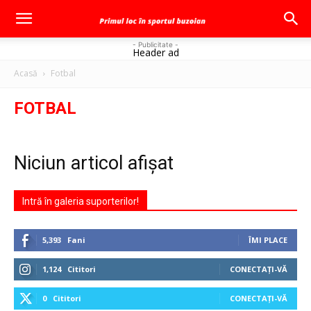
- Publicitate -
Header ad
Acasă
Fotbal
FOTBAL
Niciun articol afișat
Intră în galeria suporterilor!
5,393
Fani
ÎMI PLACE
1,124
Cititori
CONECTAȚI-VĂ
0
Cititori
CONECTAȚI-VĂ