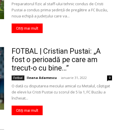
Preparatorul fizic al staff-ului tehnic condus de Cristi
Pustai a condus prima şedinţă de pregătire a FC Buzău,
noua echipă a judeţului care va...
Citiți mai mult
FOTBAL | Cristian Pustai: „A
fost o perioadă pe care am
trecut-o cu bine…”
Ileana Adamescu
-
ianuarie 31, 2022
Fotbal
0
O dată cu disputarea meciului amical cu Metalul, câştigat
de elevii lui Cristi Pustai cu scorul de 5 la 1, FC Buzău a
încheiat...
Citiți mai mult