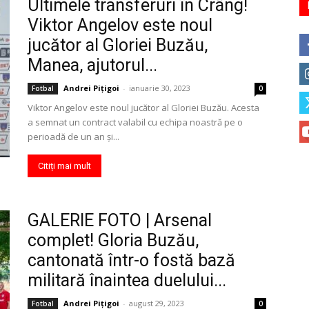
Ultimele transferuri în Crâng!
Viktor Angelov este noul
jucător al Gloriei Buzău,
Manea, ajutorul...
Andrei Pițigoi
-
ianuarie 30, 2023
Fotbal
0
Viktor Angelov este noul jucător al Gloriei Buzău. Acesta
a semnat un contract valabil cu echipa noastră pe o
perioadă de un an și...
Citiți mai mult
GALERIE FOTO | Arsenal
complet! Gloria Buzău,
cantonată într-o fostă bază
militară înaintea duelului...
Andrei Pițigoi
-
august 29, 2023
Fotbal
0