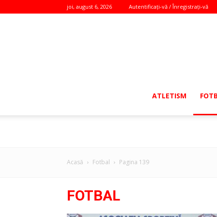
joi, august 6, 2026
Autentificați-vă / Înregistrați-vă
ATLETISM
FOT
Acasă
Fotbal
Pagina 139
FOTBAL