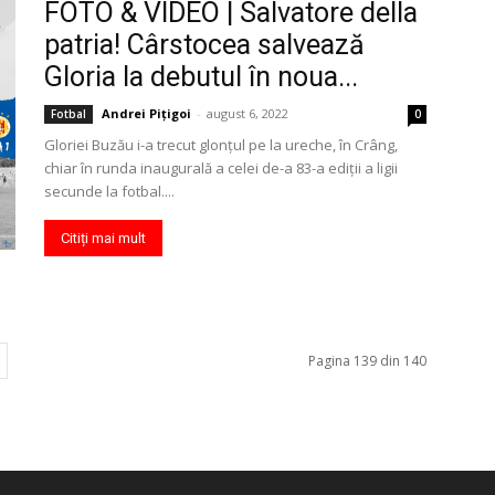
FOTO & VIDEO | Salvatore della
patria! Cârstocea salvează
Gloria la debutul în noua...
Andrei Pițigoi
-
august 6, 2022
Fotbal
0
Gloriei Buzău i-a trecut glonţul pe la ureche, în Crâng,
chiar în runda inaugurală a celei de-a 83-a ediţii a ligii
secunde la fotbal....
Citiți mai mult
Pagina 139 din 140