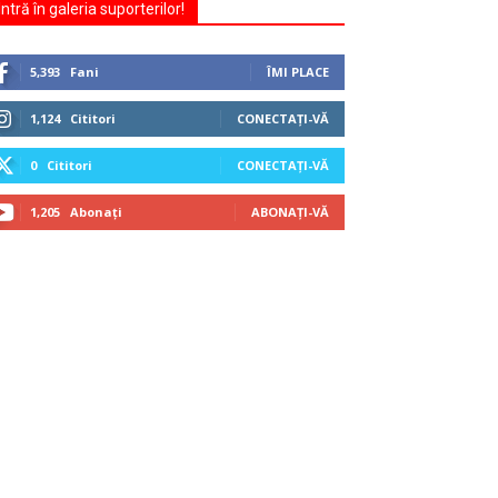
Intră în galeria suporterilor!
5,393
Fani
ÎMI PLACE
1,124
Cititori
CONECTAȚI-VĂ
0
Cititori
CONECTAȚI-VĂ
1,205
Abonați
ABONAȚI-VĂ