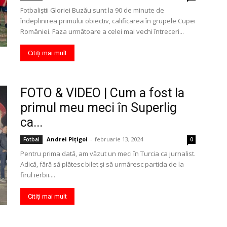
Fotbaliştii Gloriei Buzău sunt la 90 de minute de
îndeplinirea primului obiectiv, calificarea în grupele Cupei
României. Faza următoare a celei mai vechi întreceri...
Citiți mai mult
FOTO & VIDEO | Cum a fost la
primul meu meci în Superlig
ca...
Andrei Pițigoi
-
februarie 13, 2024
Fotbal
0
Pentru prima dată, am văzut un meci în Turcia ca jurnalist.
Adică, fără să plătesc bilet şi să urmăresc partida de la
firul ierbii....
Citiți mai mult