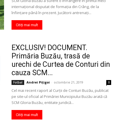
SCM Gloria Buzău a suferit o înfrângere în primul meci
internaţional disputat de formaţia din Crâng, de la
înfiinţare până în prezent. Jucătorii antrenaţi...
Citiți mai mult
EXCLUSIV! DOCUMENT.
Primăria Buzău, trasă de
urechi de Curtea de Conturi din
cauza SCM...
Andrei Pițigoi
-
octombrie 21, 2019
Fotbal
0
Cel mai recent raport al Curţii de Conturi Buzău, publicat
pe site-ul oficial al Primăriei Municipiului Buzău arată că
SCM Gloria Buzău, entitate juridică...
Citiți mai mult