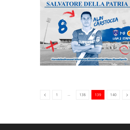
...
1
138
139
140