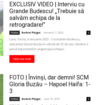
EXCLUSIV VIDEO | Interviu cu
Grande Budescu! „Trebuie să
salvăm echipa de la
retrogradare!”
Andrei Pițigoi
-
ianuarie 7, 2025
Fotbal
0
Lara, Turcia, 6 ianuarie 2025 - Constantin Budescu,
atacantul Gloriei Buzău în vârstă de 35 de ani, rămâne o
piesă importantă în angrenajul echipei...
Citiți mai mult
FOTO | Învinşi, dar demni! SCM
Gloria Buzău – Hapoel Haifa: 1-
3
Andrei Pițigoi
-
iulie 19, 2019
Fotbal
0