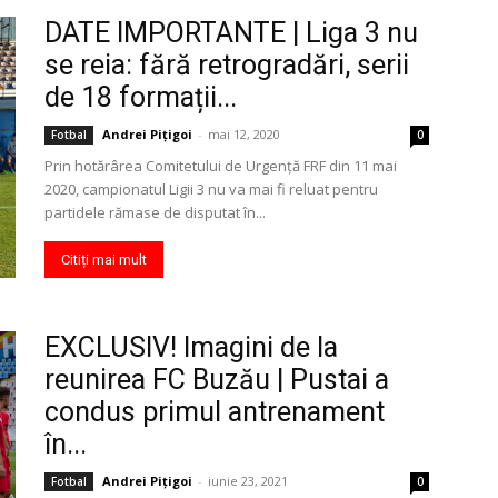
DATE IMPORTANTE | Liga 3 nu
se reia: fără retrogradări, serii
de 18 formații...
Andrei Pițigoi
-
mai 12, 2020
Fotbal
0
Prin hotărârea Comitetului de Urgență FRF din 11 mai
2020, campionatul Ligii 3 nu va mai fi reluat pentru
partidele rămase de disputat în...
Citiți mai mult
EXCLUSIV! Imagini de la
reunirea FC Buzău | Pustai a
condus primul antrenament
în...
Andrei Pițigoi
-
iunie 23, 2021
Fotbal
0