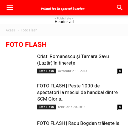
- Publicitate -
Header ad
Acasă
Foto Flash
FOTO FLASH
Cristi Romanescu şi Tamara Savu
(Lazăr) în tinereţe
octombrie 11, 2013
Foto Flash
0
FOTO FLASH | Peste 1000 de
spectatori la meciul de handbal dintre
SCM Gloria...
februarie 20, 2018
Foto Flash
0
FOTO FLASH | Radu Bogdan trăieşte la