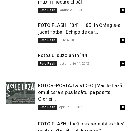
maxim fiecare clipă!
ianuarie 13, 2018
Foto Flash
0
FOTO FLASH | `84` – `85. În Crâng s-a
jucat fotbal! Echipa de aur...
iulie 6, 2018
Foto Flash
0
Fotbalul buzoian în `44
octombrie 11, 2013
Foto Flash
0
FOTOREPORTAJ & VIDEO | Vasile Lazăr,
omul care a pus lacătul pe poarta
Gloriei...
aprilie 13, 2026
Foto Flash
0
FOTO FLASH | Încă o experienţă exotică
pentru „Zburătorul din careu”