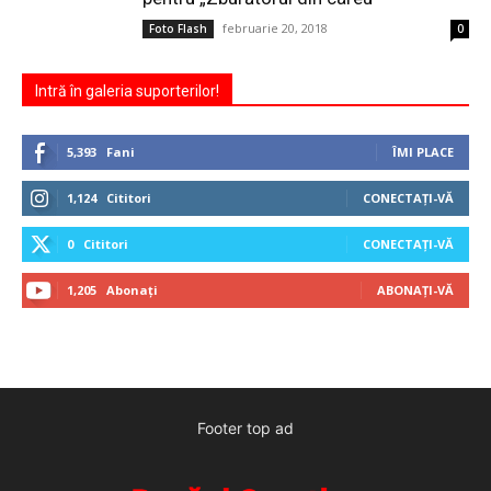
februarie 20, 2018
Foto Flash
0
Intră în galeria suporterilor!
5,393
Fani
ÎMI PLACE
1,124
Cititori
CONECTAȚI-VĂ
0
Cititori
CONECTAȚI-VĂ
1,205
Abonați
ABONAȚI-VĂ
Footer top ad