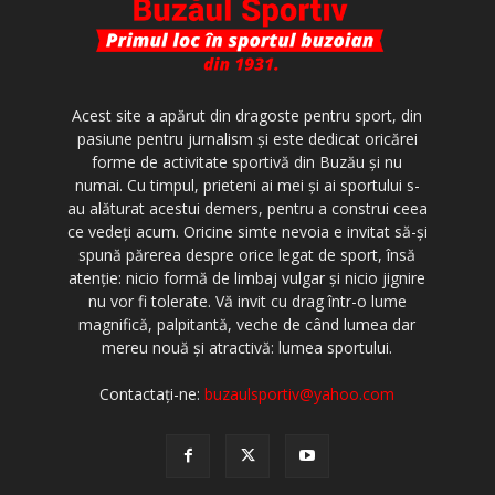
Acest site a apărut din dragoste pentru sport, din
pasiune pentru jurnalism şi este dedicat oricărei
forme de activitate sportivă din Buzău şi nu
numai. Cu timpul, prieteni ai mei şi ai sportului s-
au alăturat acestui demers, pentru a construi ceea
ce vedeţi acum. Oricine simte nevoia e invitat să-şi
spună părerea despre orice legat de sport, însă
atenţie: nicio formă de limbaj vulgar şi nicio jignire
nu vor fi tolerate. Vă invit cu drag într-o lume
magnifică, palpitantă, veche de când lumea dar
mereu nouă şi atractivă: lumea sportului.
Contactați-ne:
buzaulsportiv@yahoo.com