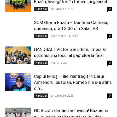
Buzău, învingători în turneul organizat...
ianuarie 17, 2024
Handbal
0
SCM Gloria Buzău – Dunărea Călăraşi,
duminică, ora 13:00 din Sala LPS
decembrie 14, 2017
Handbal
0
HANDBAL | Victorie în ultimul meci al
sezonului și locul al șaptelea la final...
mai 19, 2022
Handbal
0
Cuplul Miloş – Ilie, reîntregit în Ceruri!
Antrenorul buzoian, Romeo Ilie s-a stins
din...
ianuarie 24, 2023
Handbal
0
HC Buzău rămâne neînvinsă! Buzoienii
își consolidează prima poziție chiar