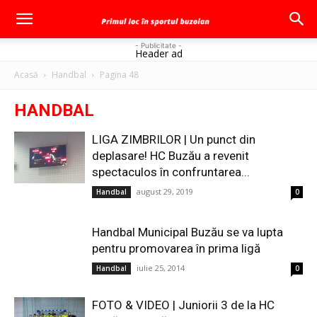
- Publicitate -
Header ad
Acasă
Handbal
Pagina 48
HANDBAL
LIGA ZIMBRILOR | Un punct din
deplasare! HC Buzău a revenit
spectaculos în confruntarea...
august 29, 2019
Handbal
0
Handbal Municipal Buzău se va lupta
pentru promovarea în prima ligă
iulie 25, 2014
Handbal
0
FOTO & VIDEO | Juniorii 3 de la HC