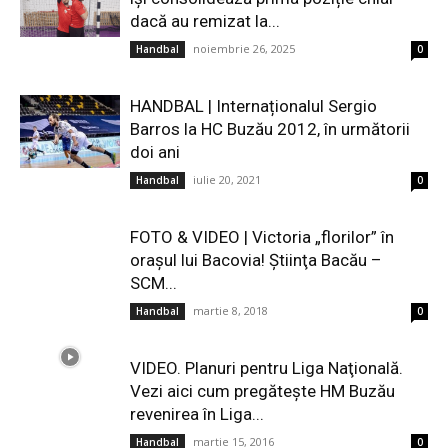
dacă au remizat la...
noiembrie 26, 2025
Handbal
0
HANDBAL | Internaționalul Sergio
Barros la HC Buzău 2012, în următorii
doi ani
iulie 20, 2021
Handbal
0
FOTO & VIDEO | Victoria „florilor” în
oraşul lui Bacovia! Ştiinţa Bacău –
SCM...
martie 8, 2018
Handbal
0
VIDEO. Planuri pentru Liga Naţională.
Vezi aici cum pregăteşte HM Buzău
revenirea în Liga...
martie 15, 2016
Handbal
0