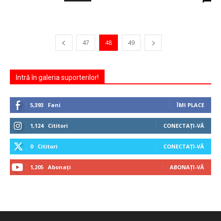
47
48
49
Intră în galeria suporterilor!
5,393
Fani
ÎMI PLACE
1,124
Cititori
CONECTAȚI-VĂ
0
Cititori
CONECTAȚI-VĂ
1,205
Abonați
ABONAȚI-VĂ