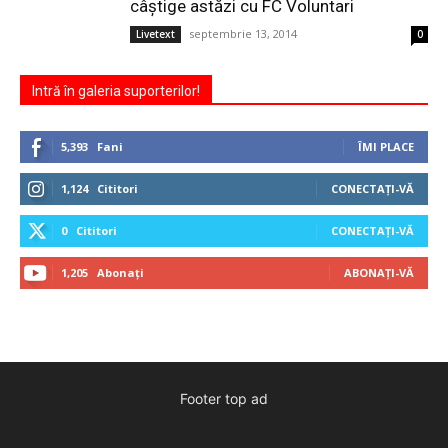
câștige astăzi cu FC Voluntari
septembrie 13, 2014
Livetext
0
Intră în galeria suporterilor!
5,393
Fani
ÎMI PLACE
1,124
Cititori
CONECTAȚI-VĂ
0
Cititori
CONECTAȚI-VĂ
1,205
Abonați
ABONAȚI-VĂ
Footer top ad