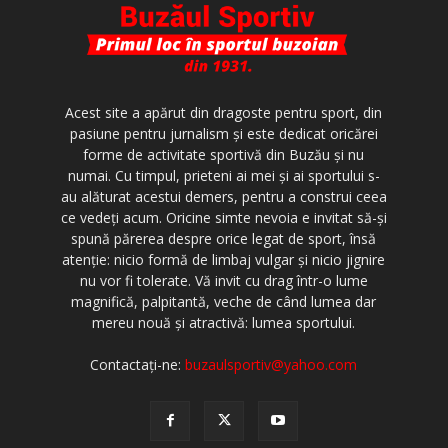
Acest site a apărut din dragoste pentru sport, din
pasiune pentru jurnalism şi este dedicat oricărei
forme de activitate sportivă din Buzău şi nu
numai. Cu timpul, prieteni ai mei şi ai sportului s-
au alăturat acestui demers, pentru a construi ceea
ce vedeţi acum. Oricine simte nevoia e invitat să-şi
spună părerea despre orice legat de sport, însă
atenţie: nicio formă de limbaj vulgar şi nicio jignire
nu vor fi tolerate. Vă invit cu drag într-o lume
magnifică, palpitantă, veche de când lumea dar
mereu nouă şi atractivă: lumea sportului.
Contactați-ne:
buzaulsportiv@yahoo.com