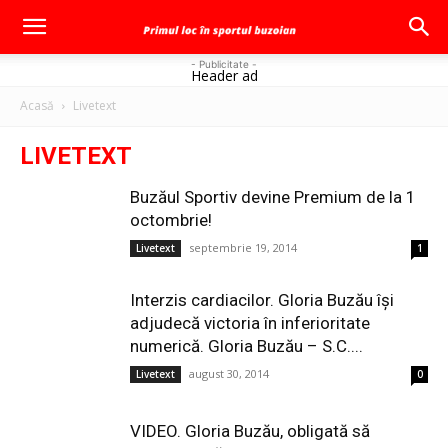
- Publicitate -
Header ad
Acasă
Livetext
LIVETEXT
Buzăul Sportiv devine Premium de la 1
octombrie!
septembrie 19, 2014
Livetext
1
Interzis cardiacilor. Gloria Buzău îşi
adjudecă victoria în inferioritate
numerică. Gloria Buzău – S.C....
august 30, 2014
Livetext
0
VIDEO. Gloria Buzău, obligată să