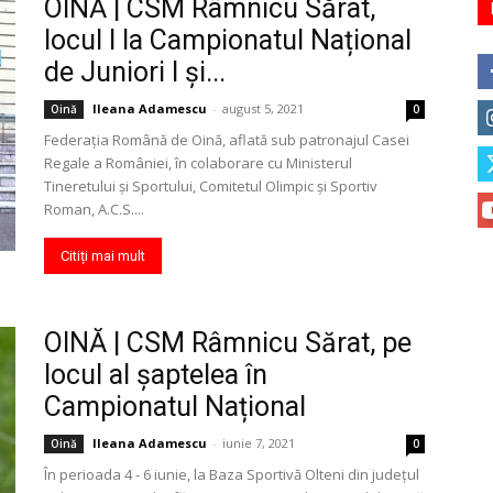
OINĂ | CSM Râmnicu Sărat,
locul I la Campionatul Național
de Juniori I și...
Ileana Adamescu
-
august 5, 2021
Oină
0
Federaţia Română de Oină, aflată sub patronajul Casei
Regale a României, în colaborare cu Ministerul
Tineretului şi Sportului, Comitetul Olimpic şi Sportiv
Roman, A.C.S....
Citiți mai mult
OINĂ | CSM Râmnicu Sărat, pe
locul al șaptelea în
Campionatul Național
Ileana Adamescu
-
iunie 7, 2021
Oină
0
În perioada 4 - 6 iunie, la Baza Sportivă Olteni din județul