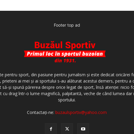
Footer top ad
te pentru sport, din pasiune pentru jurnalism şi este dedicat oricărei f
 prieteni ai mei şi ai sportului s-au alăturat acestui demers, pentru a
t să-şi spună părerea despre orice legat de sport, însă atenţie: nicio f
invit cu drag într-o lume magnifică, palpitantă, veche de când lumea da
sportului.
Contactați-ne:
buzaulsportiv@yahoo.com