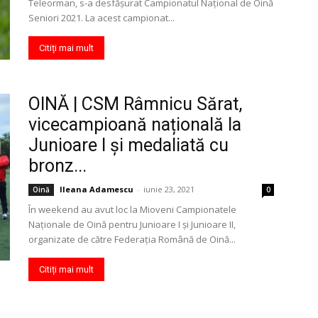
Teleorman, s-a desfășurat Campionatul Național de Oină
Seniori 2021. La acest campionat...
Citiți mai mult
OINĂ | CSM Râmnicu Sărat,
vicecampioană națională la
Junioare I și medaliată cu
bronz...
Ileana Adamescu
-
iunie 23, 2021
Oină
0
În weekend au avut loc la Mioveni Campionatele
Naționale de Oină pentru Junioare I și Junioare II,
organizate de către Federația Română de Oină...
Citiți mai mult