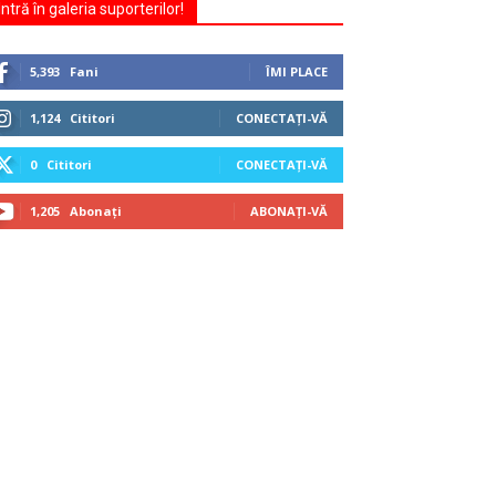
Intră în galeria suporterilor!
5,393
Fani
ÎMI PLACE
1,124
Cititori
CONECTAȚI-VĂ
0
Cititori
CONECTAȚI-VĂ
1,205
Abonați
ABONAȚI-VĂ