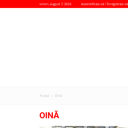
vineri, august 7, 2026
Autentificați-vă / Înregistrați-vă
Acasă
Oină
OINĂ