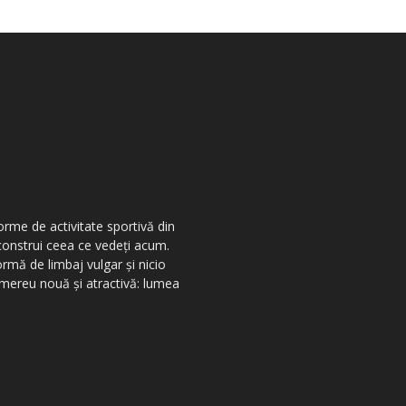
orme de activitate sportivă din
 construi ceea ce vedeţi acum.
ormă de limbaj vulgar şi nicio
r mereu nouă şi atractivă: lumea