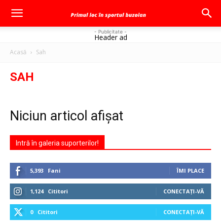
- Publicitate -
Header ad
Acasă
Sah
SAH
Niciun articol afișat
Intră în galeria suporterilor!
5,393
Fani
ÎMI PLACE
1,124
Cititori
CONECTAȚI-VĂ
0
Cititori
CONECTAȚI-VĂ