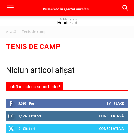
- Publicitate -
Header ad
Acasă
Tenis de camp
TENIS DE CAMP
Niciun articol afișat
Intră în galeria suporterilor!
5,393
Fani
ÎMI PLACE
1,124
Cititori
CONECTAȚI-VĂ
0
Cititori
CONECTAȚI-VĂ