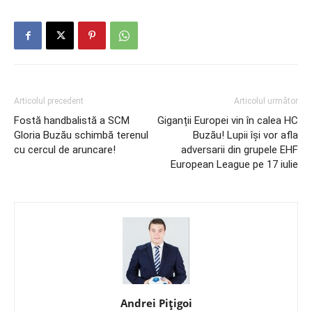
Articolul precedent
Articolul următor
Fostă handbalistă a SCM
Giganții Europei vin în calea HC
Gloria Buzău schimbă terenul
Buzău! Lupii își vor afla
cu cercul de aruncare!
adversarii din grupele EHF
European League pe 17 iulie
Andrei Pițigoi