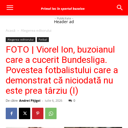
- Publicitate -
Header ad
Acasă
Alegerea editorului
Alegerea editorului
Fotbal
FOTO | Viorel Ion, buzoianul
care a cucerit Bundesliga.
Povestea fotbalistului care a
demonstrat că niciodată nu
este prea târziu (I)
De către
Andrei Pițigoi
-
iulie 6, 2026
0