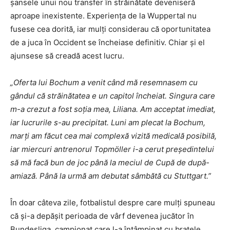
șansele unui nou transfer în străinătate deveniseră
aproape inexistente. Experiența de la Wuppertal nu
fusese cea dorită, iar mulți considerau că oportunitatea
de a juca în Occident se încheiase definitiv. Chiar și el
ajunsese să creadă acest lucru.
„Oferta lui Bochum a venit când mă resemnasem cu
gândul că străinătatea e un capitol încheiat. Singura care
m-a crezut a fost soția mea, Liliana. Am acceptat imediat,
iar lucrurile s-au precipitat. Luni am plecat la Bochum,
marți am făcut cea mai complexă vizită medicală posibilă,
iar miercuri antrenorul Topmöller i-a cerut președintelui
să mă facă bun de joc până la meciul de Cupă de după-
amiază. Până la urmă am debutat sâmbătă cu Stuttgart.”
În doar câteva zile, fotbalistul despre care mulți spuneau
că și-a depășit perioada de vârf devenea jucător în
Bundesliga, campionat care l-a întâmpinat cu brațele