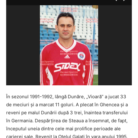
În sezonul 1991-1992, lângă Dunăre, „Vioară” a jucat 33
de meciuri și a marcat 11 goluri. A plecat în Ghencea și a
reveni pe malul Dunării după 3 trei, înaintea transferului
în Germania. Despărțirea de Steaua a însemnat, de fapt,
începutul uneia dintre cele mai prolifice perioade ale
carierei sale. Revenit la Oțelul Galați în vara anului 1995,