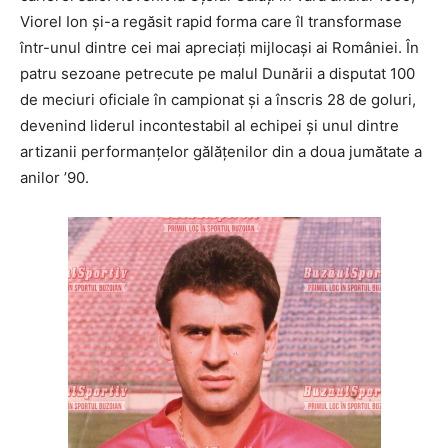
Viorel Ion și-a regăsit rapid forma care îl transformase
într-unul dintre cei mai apreciați mijlocași ai României. În
patru sezoane petrecute pe malul Dunării a disputat 100
de meciuri oficiale în campionat și a înscris 28 de goluri,
devenind liderul incontestabil al echipei și unul dintre
artizanii performanțelor gălățenilor din a doua jumătate a
anilor ’90.