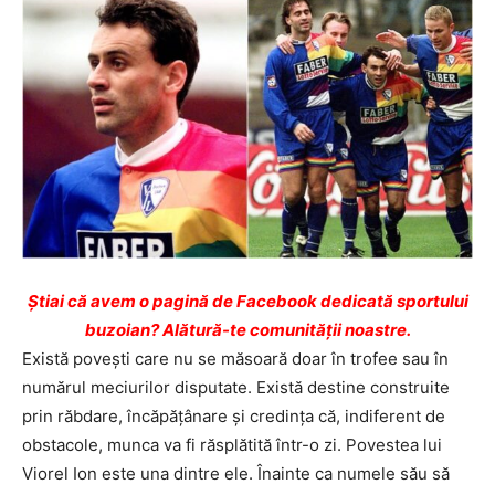
Ştiai că avem o pagină de Facebook dedicată sportului
buzoian? Alătură-te comunității noastre.
Există povești care nu se măsoară doar în trofee sau în
numărul meciurilor disputate. Există destine construite
prin răbdare, încăpățânare și credința că, indiferent de
obstacole, munca va fi răsplătită într-o zi. Povestea lui
Viorel Ion este una dintre ele. Înainte ca numele său să