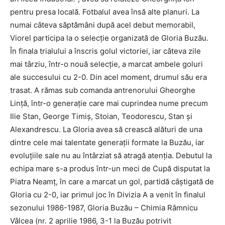
pentru presa locală. Fotbalul avea însă alte planuri. La
numai câteva săptămâni după acel debut memorabil,
Viorel participa la o selecție organizată de Gloria Buzău.
În finala trialului a înscris golul victoriei, iar câteva zile
mai târziu, într-o nouă selecție, a marcat ambele goluri
ale succesului cu 2-0. Din acel moment, drumul său era
trasat. A rămas sub comanda antrenorului Gheorghe
Lință, într-o generație care mai cuprindea nume precum
Ilie Stan, George Timiș, Stoian, Teodorescu, Stan și
Alexandrescu. La Gloria avea să crească alături de una
dintre cele mai talentate generații formate la Buzău, iar
evoluțiile sale nu au întârziat să atragă atenția. Debutul la
echipa mare s-a produs într-un meci de Cupă disputat la
Piatra Neamț, în care a marcat un gol, partidă câștigată de
Gloria cu 2-0, iar primul joc în Divizia A a venit în finalul
sezonului 1986-1987, Gloria Buzău – Chimia Râmnicu
Vâlcea (nr. 2 aprilie 1986, 3-1 la Buzău potrivit