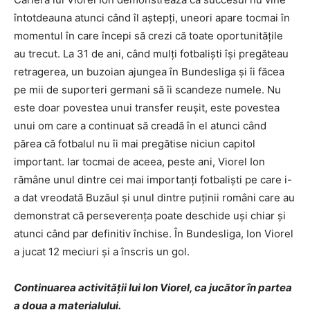
întotdeauna atunci când îl aștepți, uneori apare tocmai în
momentul în care începi să crezi că toate oportunitățile
au trecut. La 31 de ani, când mulți fotbaliști își pregăteau
retragerea, un buzoian ajungea în Bundesliga și îi făcea
pe mii de suporteri germani să îi scandeze numele. Nu
este doar povestea unui transfer reușit, este povestea
unui om care a continuat să creadă în el atunci când
părea că fotbalul nu îi mai pregătise niciun capitol
important. Iar tocmai de aceea, peste ani, Viorel Ion
rămâne unul dintre cei mai importanți fotbaliști pe care i-
a dat vreodată Buzăul și unul dintre puținii români care au
demonstrat că perseverența poate deschide uși chiar și
atunci când par definitiv închise. În Bundesliga, Ion Viorel
a jucat 12 meciuri și a înscris un gol.
Continuarea activității lui Ion Viorel, ca jucător în partea
a doua a materialului.