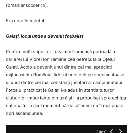
romaniansoccer.ro).
Era doar începutul.
Galați, locul unde a devenit fotbalist
Pentru mulți suporteri, cea mai frumoasă perioadă a
carierei lui Viorel Ion rămâne cea petrecută la Oțelul
Galați. Acolo a devenit unul dintre cei mai apreciați
mijlocași din România, liderul unei echipe spectaculoase
și unul dintre cei mai constanți jucători ai campionatului.
Fotbalul practicat la Galați l-a adus în atenția tuturor
cluburilor importante din țară și l-a propulsat spre echipa
națională. La acel moment părea că nimic nu îi mai poate
opri ascensiunea.
1
de 4