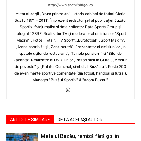
http://www.andreipitigoi.ro
Autor al cărţii „Drum printre ani – Istoria echipei de fotbal Gloria
Buzău 1971 – 2011”. În prezent redactor şef al publicaţiei Buzăul
Sportiv, fotojurnalist şi data collector Data Sports Group şi
fotograf 123RF. Realizator TV şi moderator al emisiunilor "Sport
Maxim", „Fotbal Total”, „TV Sport”, „Eurofotbal”, „Sport Maxim”,
„Arena sportivă” şi „Zona neutră”. Prezentator al emisiunilor „În
spatele uşilor de restaurant”, „Tainele pensiunii” şi "Bilet de
vacanţă". Realizator al DVD-urilor „Războinicii la Ciuta”, „Meciuri
de poveste” şi „Palatul Comunal, simbol al Buzăului”. Peste 200
de evenimente sportive comentate (din fotbal, handbal şi futsal).
Manager "Buzăul Sportiv" & "Agora Buzau".
ARTICOLE SIMILARE
DE LA ACELAȘI AUTOR
Metalul Buzău, remiză fără gol în