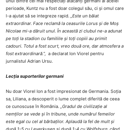
unul dintre cei mai respectați atacanți germani ai acelei
perioade, Kuntz nu a fost doar colegul său, ci și omul care
l-a ajutat să se integreze rapid.
„Este un băiat
extraordinar. Face reclamă la ceasurile Lorus și de Moș
Nicolae mi-a dăruit unul. În această zi clubul ne-a adunat
pe toți la stadion cu familiile și toți copiii au primit
cadouri. Totul a fost scurt, vreo două ore, dar atmosfera a
fost extraordinară.”,
a declarat Ion Viorel pentru
jurnalistul Adrian Ursu.
Lecția suporterilor germani
Nu doar Viorel Ion a fost impresionat de Germania. Soția
sa, Liliana, a descoperit o lume complet diferită de ceea
ce cunoscuse în România.
„Gradul de civilizație al
nemților se vede și în tribune, unde numărul femeilor
este egal cu cel al bărbaților. Aplaudă la fel de mult și
după 1-5 cu Leverkusen și după 1-4 cu Wolfsburg, când