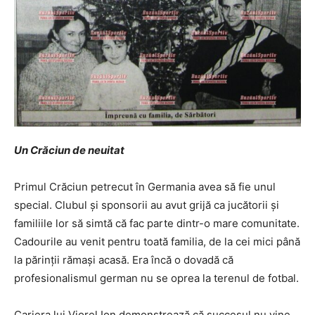
Un Crăciun de neuitat
Primul Crăciun petrecut în Germania avea să fie unul
special. Clubul și sponsorii au avut grijă ca jucătorii și
familiile lor să simtă că fac parte dintr-o mare comunitate.
Cadourile au venit pentru toată familia, de la cei mici până
la părinții rămași acasă. Era încă o dovadă că
profesionalismul german nu se oprea la terenul de fotbal.
Cariera lui Viorel Ion demonstrează că succesul nu vine