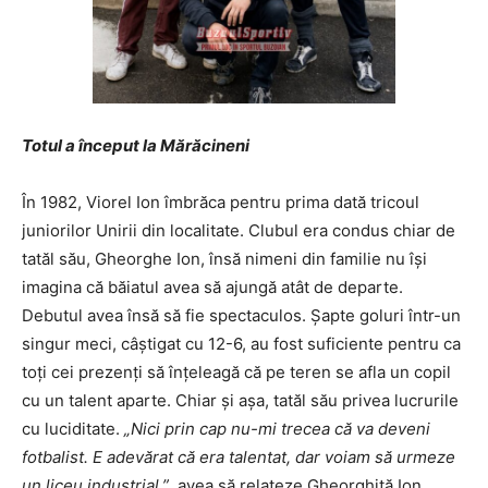
Totul a început la Mărăcineni
În 1982, Viorel Ion îmbrăca pentru prima dată tricoul
juniorilor Unirii din localitate. Clubul era condus chiar de
tatăl său, Gheorghe Ion, însă nimeni din familie nu își
imagina că băiatul avea să ajungă atât de departe.
Debutul avea însă să fie spectaculos. Șapte goluri într-un
singur meci, câștigat cu 12-6, au fost suficiente pentru ca
toți cei prezenți să înțeleagă că pe teren se afla un copil
cu un talent aparte. Chiar și așa, tatăl său privea lucrurile
cu luciditate.
„Nici prin cap nu-mi trecea că va deveni
fotbalist. E adevărat că era talentat, dar voiam să urmeze
un liceu industrial.”
, avea să relateze Gheorghiță Ion