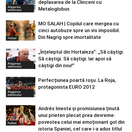
deplasarea de la Clinceni cu
Alegerea
Metaloglobus
editorului
MO SALAH | Copilul care mergea cu
cinci autobuze spre un vis imposibil.
Din Nagrig spre imortalitate
Fotbal
„Înțeleptul din Hortaleza”: „Să câștigi.
Să câștigi. Să câștigi. Iar apoi să
Alegerea
câștigi din nou!”
editorului
Perfecțiunea poartă roșu. La Roja,
protagonista EURO 2012
Alegerea
editorului
Andrés Iniesta și promisiunea ținută
unui prieten plecat prea devreme:
povestea celui mai emoționant gol din
Fotbal
istoria Spaniei, cel care i-a adus titlul