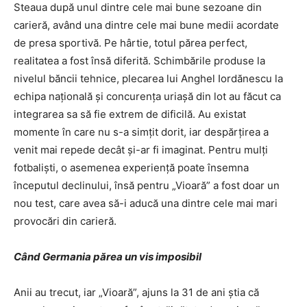
Steaua după unul dintre cele mai bune sezoane din
carieră, având una dintre cele mai bune medii acordate
de presa sportivă. Pe hârtie, totul părea perfect,
realitatea a fost însă diferită. Schimbările produse la
nivelul băncii tehnice, plecarea lui Anghel Iordănescu la
echipa națională și concurența uriașă din lot au făcut ca
integrarea sa să fie extrem de dificilă. Au existat
momente în care nu s-a simțit dorit, iar despărțirea a
venit mai repede decât și-ar fi imaginat. Pentru mulți
fotbaliști, o asemenea experiență poate însemna
începutul declinului, însă pentru „Vioară” a fost doar un
nou test, care avea să-i aducă una dintre cele mai mari
provocări din carieră.
Când Germania părea un vis imposibil
Anii au trecut, iar „Vioară”, ajuns la 31 de ani știa că