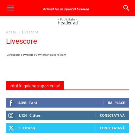
- Publicitate -
Header ad
Acasă
Livescore
Livescore
Livescore
powered by WhatstheScore.com
Intră în galeria suporterilor!
5,393
Fani
ÎMI PLACE
1,124
Cititori
CONECTAȚI-VĂ
0
Cititori
CONECTAȚI-VĂ