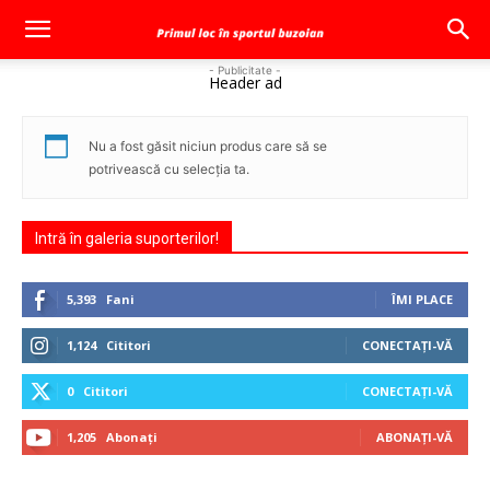
- Publicitate -
Header ad
Nu a fost găsit niciun produs care să se
potrivească cu selecția ta.
Intră în galeria suporterilor!
5,393
Fani
ÎMI PLACE
1,124
Cititori
CONECTAȚI-VĂ
0
Cititori
CONECTAȚI-VĂ
1,205
Abonați
ABONAȚI-VĂ