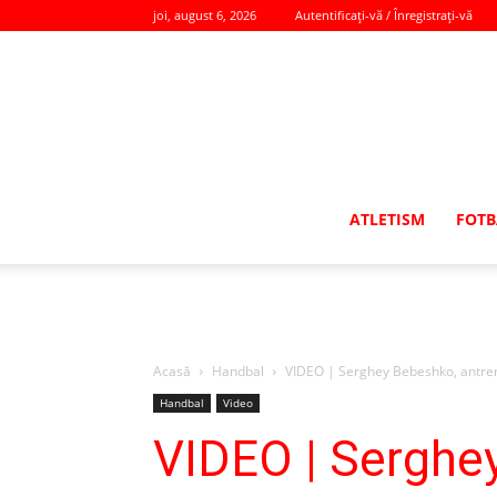
joi, august 6, 2026
Autentificați-vă / Înregistrați-vă
ATLETISM
FOTB
Acasă
Handbal
VIDEO | Serghey Bebeshko, antrenor
Handbal
Video
VIDEO | Serghey