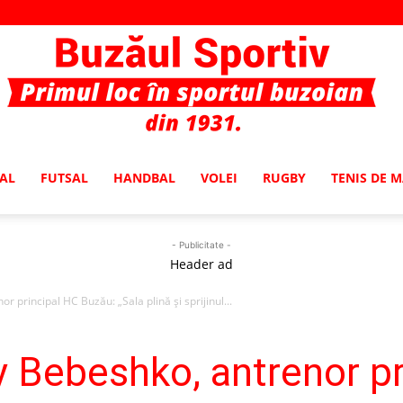
AL
FUTSAL
HANDBAL
VOLEI
RUGBY
TENIS DE 
Buzaul
- Publicitate -
Header ad
 principal HC Buzău: „Sala plină și sprijinul...
Sportiv
 Bebeshko, antrenor pr