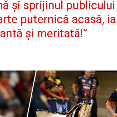
ă și sprijinul publiculu
arte puternică acasă, i
antă și meritată!”