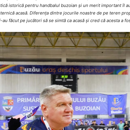
ică istorică pentru handbalul buzoian și un merit important îl au s
uternică acasă. Diferența dintre jocurile noastre de pe teren prop
 i-au făcut pe jucători să se simtă ca acasă și cred că acesta a f