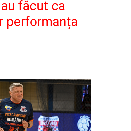
i au făcut ca
ar performanța