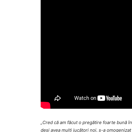
„Cred că am făcut o pregătire foarte bună î
deși avea mulți jucători noi, s-a omogenizat