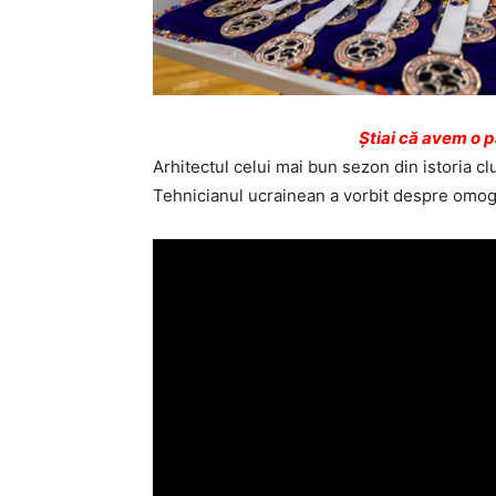
Ştiai că avem o 
Arhitectul celui mai bun sezon din istoria c
Tehnicianul ucrainean a vorbit despre omogeni