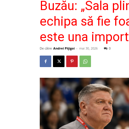
Buzău: „Sala plin
echipa să fie fo
este una import
De către
Andrei Pițigoi
-
mai 30, 2026
0