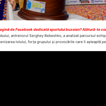
pagină de Facebook dedicată sportului buzoian? Alătură-te com
lubului, antrenorul Serghey Bebeshko, a analizat parcursul echipe
zarea lotului, forța grupului și provocările care îi așteaptă pe 