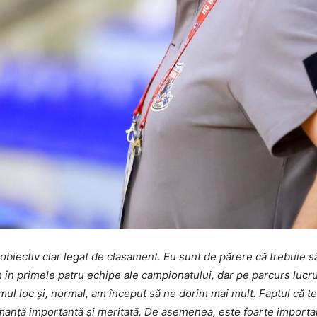
biectiv clar legat de clasament. Eu sunt de părere că trebuie să
ăm în primele patru echipe ale campionatului, dar pe parcurs lucru
mul loc și, normal, am început să ne dorim mai mult. Faptul că t
manță importantă și meritată. De asemenea, este foarte importa