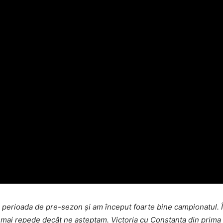
n perioada de pre-sezon și am început foarte bine campionatul. Î
 mai repede decât ne așteptam. Victoria cu Constanța din prima 