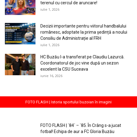
terenul cu cercul de aruncare!
iulie 1, 2026
Decizii importante pentru viitorul handbalului
românesc, adoptate la prima ședință a noului
Consiliu de Administrație al FRH
iulie 1, 2026
HC Buzău l-a transferat pe Claudiu Lazurcă.
Coordonatorul de joc vine după un sezon
excelent la CSU Suceava
iunie 16, 2026
FOTO FLASH | Istoria sportului buzoian în imagini
FOTO FLASH | `84` – `85. În Crâng s-a jucat
fotbal! Echipa de aur a FC Gloria Buzău