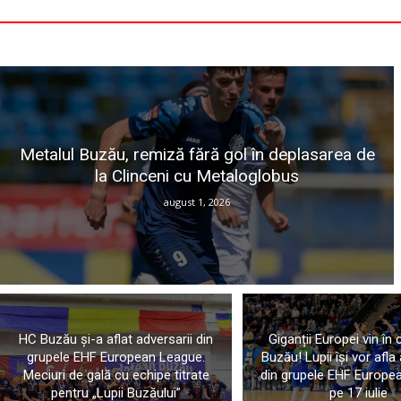
Metalul Buzău, remiză fără gol în deplasarea de
la Clinceni cu Metaloglobus
august 1, 2026
HC Buzău și-a aflat adversarii din
Giganții Europei vin în
grupele EHF European League.
Buzău! Lupii își vor afla
Meciuri de gală cu echipe titrate
din grupele EHF Europe
pentru „Lupii Buzăului”
pe 17 iulie