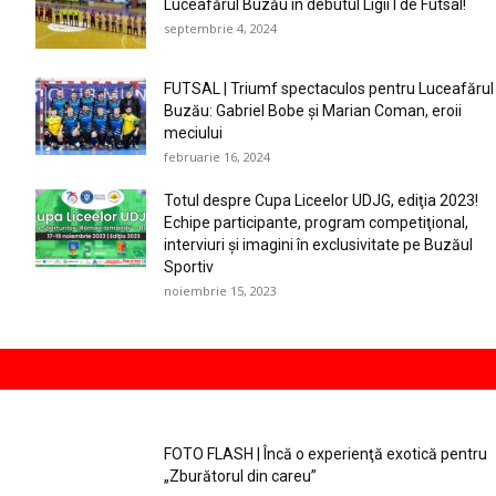
Luceafărul Buzău în debutul Ligii I de Futsal!
septembrie 4, 2024
FUTSAL | Triumf spectaculos pentru Luceafărul
Buzău: Gabriel Bobe și Marian Coman, eroii
meciului
februarie 16, 2024
Totul despre Cupa Liceelor UDJG, ediţia 2023!
Echipe participante, program competiţional,
interviuri şi imagini în exclusivitate pe Buzăul
Sportiv
noiembrie 15, 2023
FOTO FLASH | Încă o experienţă exotică pentru
„Zburătorul din careu”