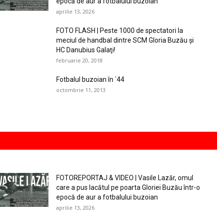
epocă de aur a fotbalului buzoian
aprilie 13, 2026
FOTO FLASH | Peste 1000 de spectatori la
meciul de handbal dintre SCM Gloria Buzău şi
HC Danubius Galaţi!
februarie 20, 2018
Fotbalul buzoian în `44
octombrie 11, 2013
FOTOREPORTAJ & VIDEO | Vasile Lazăr, omul
care a pus lacătul pe poarta Gloriei Buzău într-o
epocă de aur a fotbalului buzoian
aprilie 13, 2026