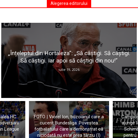
Alegerea editorului
„Înțeleptul din Hortaleza”: „Să câștigi. Să câștigi.
Să câștigi. Iar apoi să câștigi din nou!”
iulie 19, 2026
 calea HC
FOTO | Viorel Ion, buzoianul care a
Campion
 adversarii
cucerit Bundesliga. Povestea
ajunge 
an League
fotbalistului care a demonstrat că
Schimb
niciodată nu este prea târziu (I)
pentru 