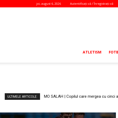
joi, august 6, 2026
Autentificați-vă / Înregistrați-vă
ATLETISM
FOT
MO SALAH | Copilul care mergea cu cinci aut
„Înțeleptul din Hortaleza”: „Să câștigi. Să 
ULTIMELE ARTICOLE: