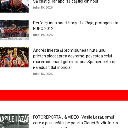
Să câștigi. Iar apoi să câștigi din nou!”
iulie 19, 2026
Perfecțiunea poartă roșu. La Roja, protagonista
EURO 2012
iulie 19, 2026
Andrés Iniesta și promisiunea ținută unui
prieten plecat prea devreme: povestea celui
mai emoționant gol din istoria Spaniei, cel care
i-a adus titlul mondial!
iulie 18, 2026
FOTOREPORTAJ & VIDEO | Vasile Lazăr, omul
care a pus lacătul pe poarta Gloriei Buzău într-o