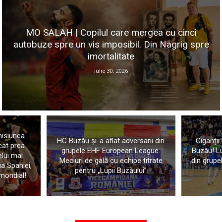
MO SALAH | Copilul care mergea cu cinci
autobuze spre un vis imposibil. Din Nagrig spre
imortalitate
iulie 30, 2026
misiunea
HC Buzău și-a aflat adversarii din
Giganții
cat prea
grupele EHF European League.
Buzău! Lup
lui mai
Meciuri de gală cu echipe titrate
din grup
ia Spaniei,
pentru „Lupii Buzăului”
 mondial!