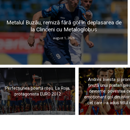
Metalul Buzău, remiză fără gol în deplasarea de
la Clinceni cu Metaloglobus
august 1, 2026
Andrés Iniesta și pro
ținută unui prieten ple
Perfecțiunea poartă roșu. La Roja,
devreme: povestea ce
protagonista EURO 2012
emoționant gol din istor
cel care i-a adus titlul