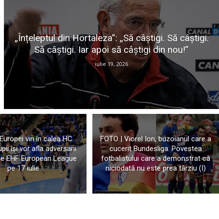
„Înțeleptul din Hortaleza”: „Să câștigi. Să câștigi.
Să câștigi. Iar apoi să câștigi din nou!”
iulie 19, 2026
 Europei vin în calea HC
FOTO | Viorel Ion, buzoianul care a
ii își vor afla adversarii
cucerit Bundesliga. Povestea
ele EHF European League
fotbalistului care a demonstrat că
pe 17 iulie
niciodată nu este prea târziu (I)