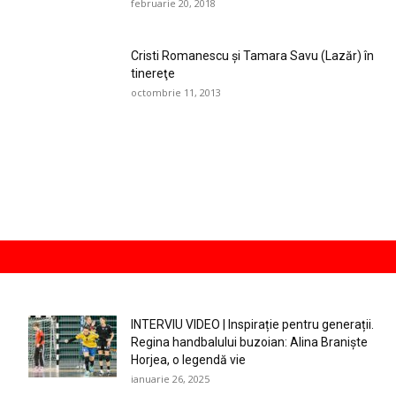
februarie 20, 2018
Cristi Romanescu şi Tamara Savu (Lazăr) în
tinereţe
octombrie 11, 2013
INTERVIU VIDEO | Inspirație pentru generații.
Regina handbalului buzoian: Alina Braniște
Horjea, o legendă vie
ianuarie 26, 2025