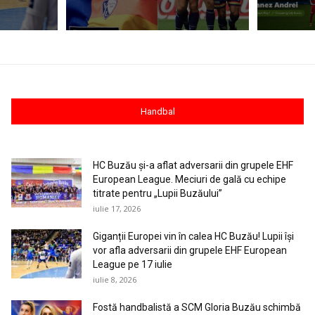
Handbal
HC Buzău și-a aflat adversarii din grupele EHF
European League. Meciuri de gală cu echipe
titrate pentru „Lupii Buzăului”
iulie 17, 2026
Giganții Europei vin în calea HC Buzău! Lupii își
vor afla adversarii din grupele EHF European
League pe 17 iulie
iulie 8, 2026
Fostă handbalistă a SCM Gloria Buzău schimbă