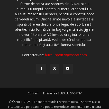
forme de activitate sportivă din Buzău şi nu
numai. Cu timpul, prieteni ai mei şi ai sportului s-
au alăturat acestui demers, pentru a construi ceea
ce vedeţi acum. Oricine simte nevoia e invitat să-şi
spună părerea despre orice legat de sport, însă
atenţie: nicio formă de limbaj vulgar şi nicio jignire
nu vor fi tolerate. Vă invit cu drag într-o lume
magnifică, palpitantă, veche de când lumea dar
mereu nouă şi atractivă: lumea sportului.
Contactați-ne:
buzaulsportiv@yahoo.com
Contact
Emisiunea BUZĂUL SPORTIV
© © 2011- 2025 | Toate drepturile rezervate Buzăul Sportiv. Nici o
instituţie sau persoană, nu poate reproduce conţinutul site-ului fără