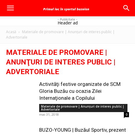
- Publicitate -
Header ad
Acasă
Materiale de promovare | Anunţuri de interes public |
Advertoriale
MATERIALE DE PROMOVARE |
ANUNŢURI DE INTERES PUBLIC |
ADVERTORIALE
Activităţi festive organizate de SCM
Gloria Buzău cu ocazia Zilei
Internaţionale a Copilului
Materiale de promovare | Anunţuri de interes public |
Advertoriale
mai 31, 2018
0
BUZO-YOUNG | Buzăul Sportiv, prezent