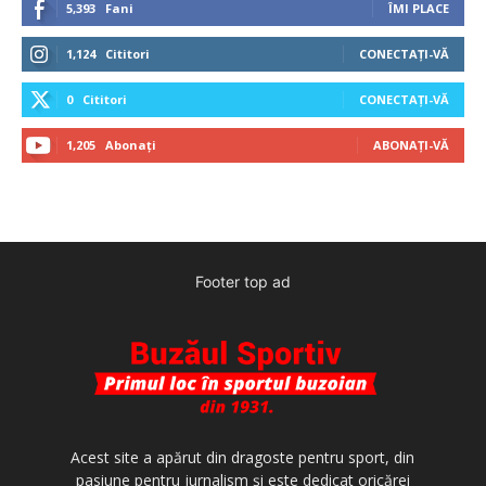
5,393
Fani
ÎMI PLACE
1,124
Cititori
CONECTAȚI-VĂ
0
Cititori
CONECTAȚI-VĂ
1,205
Abonați
ABONAȚI-VĂ
Footer top ad
Acest site a apărut din dragoste pentru sport, din
pasiune pentru jurnalism şi este dedicat oricărei