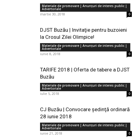
Materiale de promovare | Anunţuri de interes public |
Advertoriale
martie 30, 2018
0
DJST Buzău | Invitaţie pentru buzoieni
la Crosul Zilei Olimpice!
Materiale de promovare | Anunţuri de interes public |
Advertoriale
iunie 8, 2018
0
TARIFE 2018 | Oferta de tabere a DJST
Buzău
Materiale de promovare | Anunţuri de interes public |
Advertoriale
iulie 5, 2018
0
CJ Buzău | Convocare şedinţă ordinară
28 iunie 2018
Materiale de promovare | Anunţuri de interes public |
Advertoriale
iunie 21, 2018
0