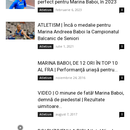
perfect pentru Marina Baboi, în 2023
februarie 6, 2023
Atletism
0
ATLETISM | Încă o medalie pentru
Marina Andreea Baboi la Campionatul
Balcanic de Seniori
iulie 1, 2021
Atletism
0
MARINA BABOI, DE 12 ORI ÎN TOP 10
AL FRA | Performanţă uriaşă pentru...
noiembrie 24, 2016
Atletism
0
VIDEO | O minune de fată! Marina Baboi,
demnă de piedestal | Rezultate
uimitoare...
august 7, 2017
Atletism
0