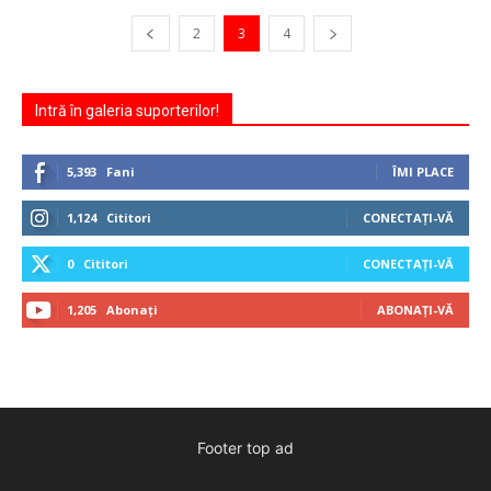
2
3
4
Intră în galeria suporterilor!
5,393
Fani
ÎMI PLACE
1,124
Cititori
CONECTAȚI-VĂ
0
Cititori
CONECTAȚI-VĂ
1,205
Abonați
ABONAȚI-VĂ
Footer top ad