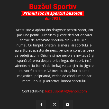
Acest site a apărut din dragoste pentru sport, din
pasiune pentru jurnalism şi este dedicat oricărei
forme de activitate sportivă din Buzău şi nu
numai. Cu timpul, prieteni ai mei şi ai sportului s-
au alăturat acestui demers, pentru a construi ceea
ce vedeţi acum. Oricine simte nevoia e invitat să-şi
spună părerea despre orice legat de sport, însă
atenţie: nicio formă de limbaj vulgar şi nicio jignire
nu vor fi tolerate. Vă invit cu drag într-o lume
magnifică, palpitantă, veche de când lumea dar
mereu nouă şi atractivă: lumea sportului.
Contactați-ne:
buzaulsportiv@yahoo.com