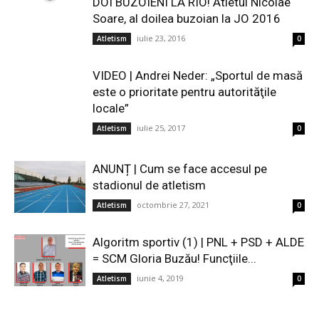
DOI BUZOIENI LA RIO! Atletul Nicolae
Soare, al doilea buzoian la JO 2016
iulie 23, 2016
Atletism
0
VIDEO | Andrei Neder: „Sportul de masă
este o prioritate pentru autorităţile
locale”
iulie 25, 2017
Atletism
0
ANUNȚ | Cum se face accesul pe
stadionul de atletism
octombrie 27, 2021
Atletism
0
Algoritm sportiv (1) | PNL + PSD + ALDE
= SCM Gloria Buzău! Funcţiile...
iunie 4, 2019
Atletism
0