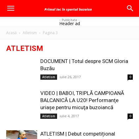
- Publicitate -
Header ad
Acasă
Atletism
Pagina 3
ATLETISM
DOCUMENT | Totul despre SCM Gloria
Buzău
iulie 26, 2017
Atletism
0
VIDEO | BABOI, TRIPLĂ CAMPIOANĂ
BALCANICĂ LA U20! Performanţe
uriaşe pentru micuţa buzoiancă
iulie 4, 2017
Atletism
0
ATLETISM | Debut competițional