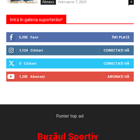
februarie 7, 2023
Fitness
0
Intră în galeria suporterilor!
5,393
Fani
ÎMI PLACE
1,124
Cititori
CONECTAȚI-VĂ
0
Cititori
CONECTAȚI-VĂ
1,205
Abonați
ABONAȚI-VĂ
Footer top ad