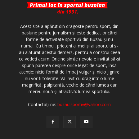
Acest site a apărut din dragoste pentru sport, din
pasiune pentru jurnalism şi este dedicat oricărei
forme de activitate sportivă din Buzău şi nu
numai. Cu timpul, prieteni ai mei şi ai sportului s-
au alăturat acestui demers, pentru a construi ceea
ce vedeţi acum. Oricine simte nevoia e invitat să-şi
spună părerea despre orice legat de sport, însă
atenţie: nicio formă de limbaj vulgar şi nicio jignire
nu vor fi tolerate. Vă invit cu drag într-o lume
magnifică, palpitantă, veche de când lumea dar
mereu nouă şi atractivă: lumea sportului.
Contactați-ne:
buzaulsportiv@yahoo.com