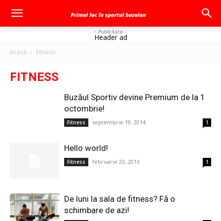
- Publicitate -
Header ad
Acasă
Fitness
FITNESS
Buzăul Sportiv devine Premium de la 1
octombrie!
septembrie 19, 2014
Fitness
1
Hello world!
februarie 23, 2013
Fitness
1
De luni la sala de fitness? Fă o
schimbare de azi!