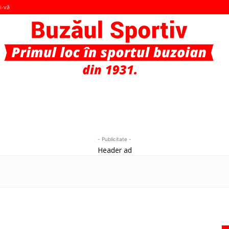
i-vă
Buzaul
- Publicitate -
Header ad
Sportiv