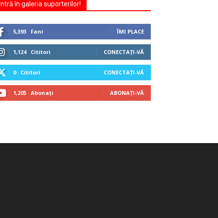
Intră în galeria suporterilor!
5,393
Fani
ÎMI PLACE
1,124
Cititori
CONECTAȚI-VĂ
0
Cititori
CONECTAȚI-VĂ
1,205
Abonați
ABONAȚI-VĂ