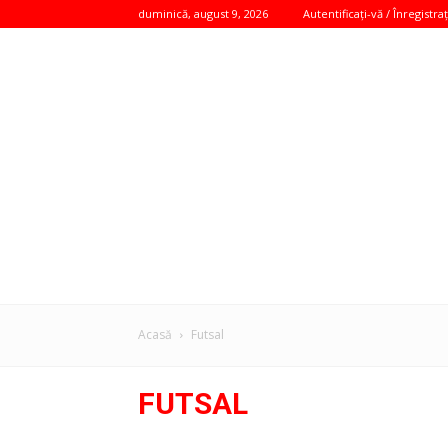
duminică, august 9, 2026
Autentificați-vă / Înregistraț
Acasă
Futsal
FUTSAL