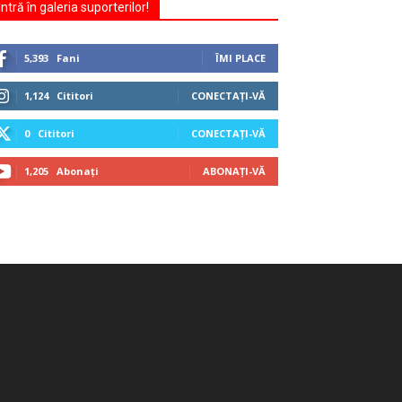
Intră în galeria suporterilor!
5,393
Fani
ÎMI PLACE
1,124
Cititori
CONECTAȚI-VĂ
0
Cititori
CONECTAȚI-VĂ
1,205
Abonați
ABONAȚI-VĂ