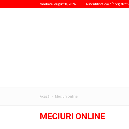
sâmbătă, august 8, 2026
Autentificați-vă / Înregistrați
Acasă
Meciuri online
MECIURI ONLINE