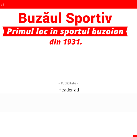
-vă
Buzaul
- Publicitate -
Header ad
Sportiv