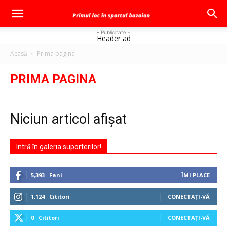
- Publicitate -
Header ad
Acasă
Prima pagina
PRIMA PAGINA
Niciun articol afișat
Intră în galeria suporterilor!
5,393
Fani
ÎMI PLACE
1,124
Cititori
CONECTAȚI-VĂ
0
Cititori
CONECTAȚI-VĂ