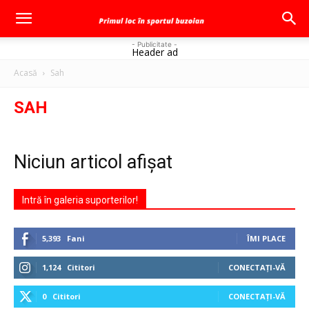
- Publicitate -
Header ad
Acasă
Sah
SAH
Niciun articol afișat
Intră în galeria suporterilor!
5,393
Fani
ÎMI PLACE
1,124
Cititori
CONECTAȚI-VĂ
0
Cititori
CONECTAȚI-VĂ