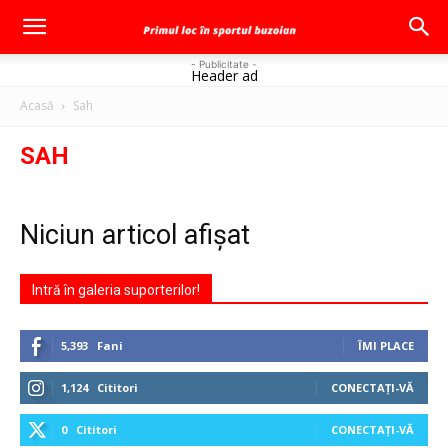
- Publicitate -
Header ad
Acasă
Sah
SAH
Niciun articol afișat
Intră în galeria suporterilor!
5,393
Fani
ÎMI PLACE
1,124
Cititori
CONECTAȚI-VĂ
0
Cititori
CONECTAȚI-VĂ