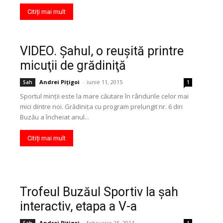
Citiți mai mult
VIDEO. Şahul, o reuşită printre
micuţii de grădiniţă
Andrei Pițigoi
-
iunie 11, 2015
Sah
1
Sportul minții este la mare căutare în rândurile celor mai
mici dintre noi. Grădinița cu program prelungit nr. 6 din
Buzău a încheiat anul...
Citiți mai mult
Trofeul Buzăul Sportiv la şah
interactiv, etapa a V-a
Andrei Pițigoi
-
februarie 25, 2014