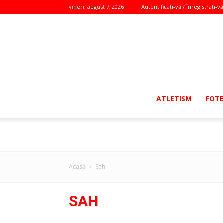
vineri, august 7, 2026
Autentificați-vă / Înregistrați-vă
ATLETISM
FOT
Acasă
Sah
SAH