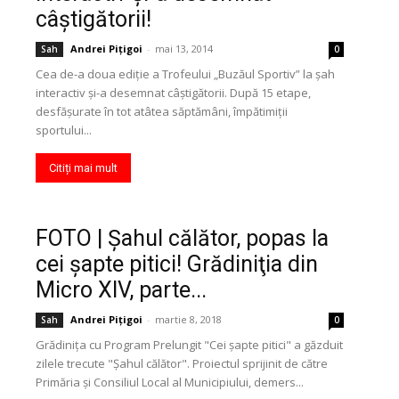
câştigătorii!
Andrei Pițigoi
-
mai 13, 2014
Sah
0
Cea de-a doua ediţie a Trofeului „Buzăul Sportiv” la şah
interactiv şi-a desemnat câştigătorii. După 15 etape,
desfăşurate în tot atâtea săptămâni, împătimiţii
sportului...
Citiți mai mult
FOTO | Şahul călător, popas la
cei şapte pitici! Grădiniţia din
Micro XIV, parte...
Andrei Pițigoi
-
martie 8, 2018
Sah
0
Grădiniţa cu Program Prelungit "Cei şapte pitici" a găzduit
zilele trecute "Şahul călător". Proiectul sprijinit de către
Primăria şi Consiliul Local al Municipiului, demers...