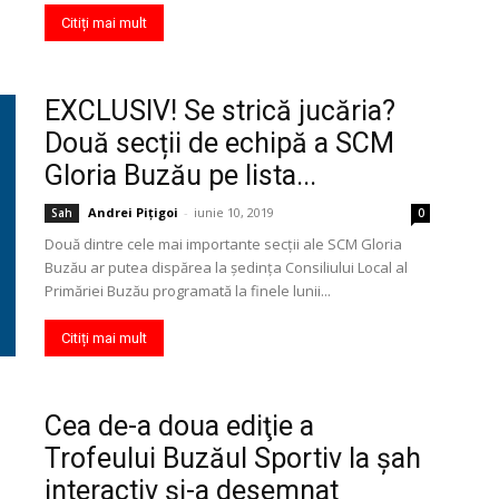
Citiți mai mult
EXCLUSIV! Se strică jucăria?
Două secții de echipă a SCM
Gloria Buzău pe lista...
Andrei Pițigoi
-
iunie 10, 2019
Sah
0
Două dintre cele mai importante secții ale SCM Gloria
Buzău ar putea dispărea la ședința Consiliului Local al
Primăriei Buzău programată la finele lunii...
Citiți mai mult
Cea de-a doua ediţie a
Trofeului Buzăul Sportiv la şah
interactiv şi-a desemnat