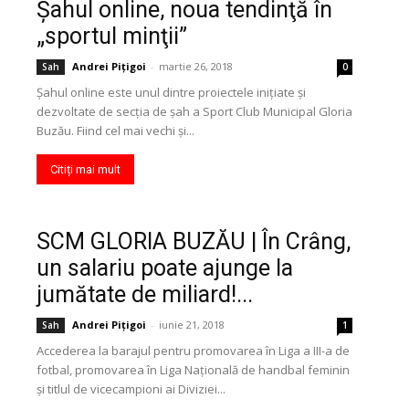
Şahul online, noua tendinţă în
„sportul minţii”
Andrei Pițigoi
-
martie 26, 2018
Sah
0
Şahul online este unul dintre proiectele iniţiate şi
dezvoltate de secţia de şah a Sport Club Municipal Gloria
Buzău. Fiind cel mai vechi şi...
Citiți mai mult
SCM GLORIA BUZĂU | În Crâng,
un salariu poate ajunge la
jumătate de miliard!...
Andrei Pițigoi
-
iunie 21, 2018
Sah
1
Accederea la barajul pentru promovarea în Liga a III-a de
fotbal, promovarea în Liga Naţională de handbal feminin
şi titlul de vicecampioni ai Diviziei...