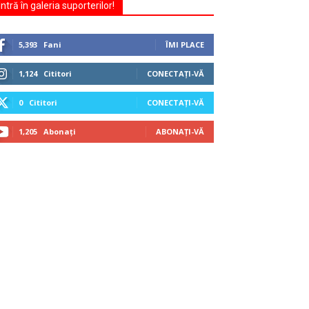
Intră în galeria suporterilor!
5,393
Fani
ÎMI PLACE
1,124
Cititori
CONECTAȚI-VĂ
0
Cititori
CONECTAȚI-VĂ
1,205
Abonați
ABONAȚI-VĂ