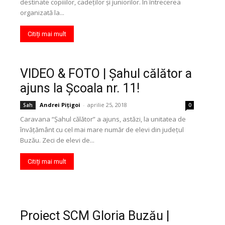
destinate copiiilor, cadeţilor şi juniorilor. În întrecerea
organizată la...
Citiți mai mult
VIDEO & FOTO | Şahul călător a
ajuns la Şcoala nr. 11!
Andrei Pițigoi
-
aprilie 25, 2018
Sah
0
Caravana “Şahul călător” a ajuns, astăzi, la unitatea de
învăţământ cu cel mai mare număr de elevi din judeţul
Buzău. Zeci de elevi de...
Citiți mai mult
Proiect SCM Gloria Buzău |