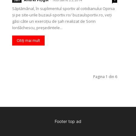
Sah
1
Săptămânal, în suplimentul sportiv al cotidianului Opinia
şi pe site-urile buzaul-sportiv.ro/ buzaulsportiv.ro, veţi
găsi câte un exerciţiu de şah realizat de Sorin
Iordăchescu, preşedintele...
Citiți mai mult
Pagina 1 din 6
Footer top ad