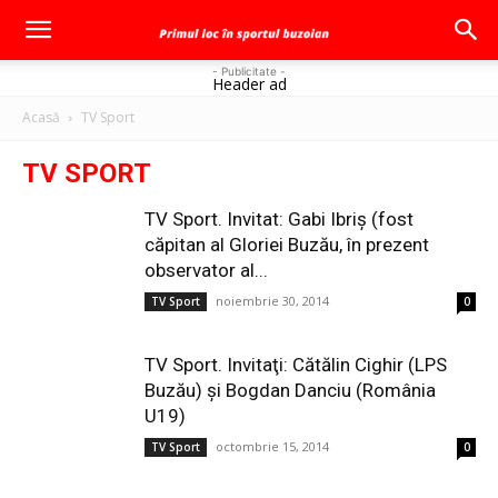
- Publicitate -
Header ad
Acasă
TV Sport
TV SPORT
TV Sport. Invitat: Gabi Ibriş (fost
căpitan al Gloriei Buzău, în prezent
observator al...
noiembrie 30, 2014
TV Sport
0
TV Sport. Invitaţi: Cătălin Cighir (LPS
Buzău) şi Bogdan Danciu (România
U19)
octombrie 15, 2014
TV Sport
0