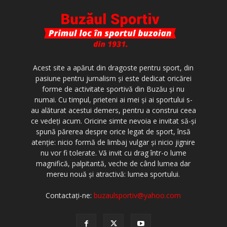
Acest site a apărut din dragoste pentru sport, din
pasiune pentru jurnalism şi este dedicat oricărei
forme de activitate sportivă din Buzău şi nu
numai. Cu timpul, prieteni ai mei şi ai sportului s-
au alăturat acestui demers, pentru a construi ceea
ce vedeţi acum. Oricine simte nevoia e invitat să-şi
spună părerea despre orice legat de sport, însă
atenţie: nicio formă de limbaj vulgar şi nicio jignire
nu vor fi tolerate. Vă invit cu drag într-o lume
magnifică, palpitantă, veche de când lumea dar
mereu nouă şi atractivă: lumea sportului.
Contactați-ne:
buzaulsportiv@yahoo.com