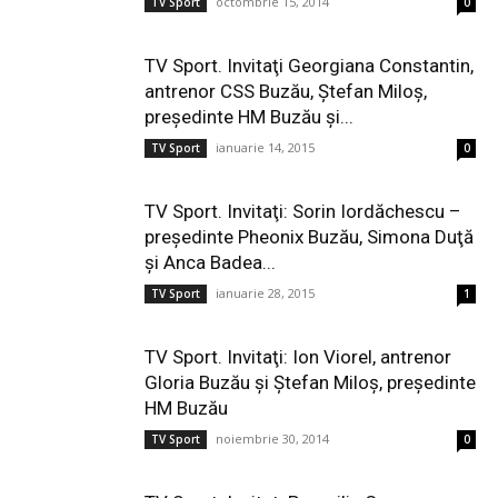
octombrie 15, 2014
TV Sport
0
TV Sport. Invitaţi Georgiana Constantin,
antrenor CSS Buzău, Ştefan Miloş,
preşedinte HM Buzău şi...
ianuarie 14, 2015
TV Sport
0
TV Sport. Invitaţi: Sorin Iordăchescu –
preşedinte Pheonix Buzău, Simona Duţă
şi Anca Badea...
ianuarie 28, 2015
TV Sport
1
TV Sport. Invitaţi: Ion Viorel, antrenor
Gloria Buzău şi Ştefan Miloş, preşedinte
HM Buzău
noiembrie 30, 2014
TV Sport
0