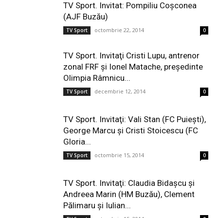
TV Sport. Invitat: Pompiliu Coşconea
(AJF Buzău)
octombrie 22, 2014
TV Sport
0
TV Sport. Invitaţi Cristi Lupu, antrenor
zonal FRF şi Ionel Matache, preşedinte
Olimpia Râmnicu...
decembrie 12, 2014
TV Sport
0
TV Sport. Invitaţi: Vali Stan (FC Puieşti),
George Marcu şi Cristi Stoicescu (FC
Gloria...
octombrie 15, 2014
TV Sport
0
TV Sport. Invitaţi: Claudia Bidaşcu şi
Andreea Marin (HM Buzău), Clement
Pălimaru şi Iulian...