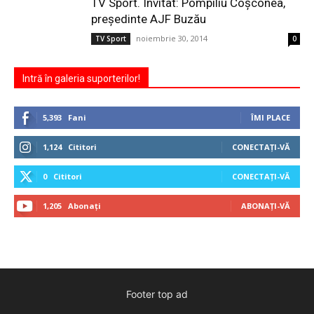
TV Sport. Invitat: Pompiliu Coşconea,
preşedinte AJF Buzău
noiembrie 30, 2014
TV Sport
0
Intră în galeria suporterilor!
5,393
Fani
ÎMI PLACE
1,124
Cititori
CONECTAȚI-VĂ
0
Cititori
CONECTAȚI-VĂ
1,205
Abonați
ABONAȚI-VĂ
Footer top ad