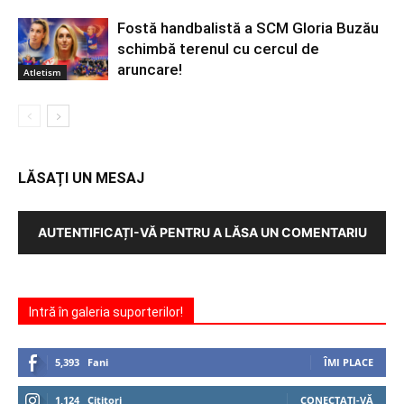
Fostă handbalistă a SCM Gloria Buzău
schimbă terenul cu cercul de
aruncare!
Atletism
LĂSAȚI UN MESAJ
AUTENTIFICAȚI-VĂ PENTRU A LĂSA UN COMENTARIU
Intră în galeria suporterilor!
5,393
Fani
ÎMI PLACE
1,124
Cititori
CONECTAȚI-VĂ