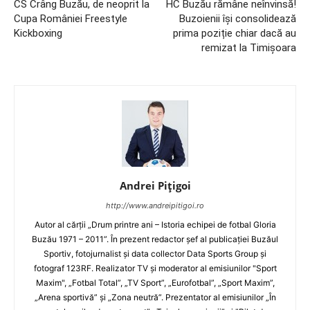
CS Crâng Buzău, de neoprit la
HC Buzău rămâne neînvinsă!
Cupa României Freestyle
Buzoienii își consolidează
Kickboxing
prima poziție chiar dacă au
remizat la Timișoara
Andrei Pițigoi
http://www.andreipitigoi.ro
Autor al cărţii „Drum printre ani – Istoria echipei de fotbal Gloria
Buzău 1971 – 2011”. În prezent redactor şef al publicaţiei Buzăul
Sportiv, fotojurnalist şi data collector Data Sports Group şi
fotograf 123RF. Realizator TV şi moderator al emisiunilor "Sport
Maxim", „Fotbal Total”, „TV Sport”, „Eurofotbal”, „Sport Maxim”,
„Arena sportivă” şi „Zona neutră”. Prezentator al emisiunilor „În