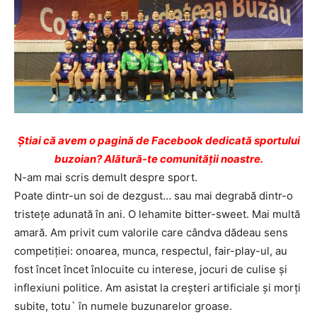
Ştiai că avem o pagină de Facebook dedicată sportului
buzoian? Alătură-te comunității noastre.
N-am mai scris demult despre sport.
Poate dintr-un soi de dezgust… sau mai degrabă dintr-o
tristețe adunată în ani. O lehamite bitter-sweet. Mai multă
amară. Am privit cum valorile care cândva dădeau sens
competiției: onoarea, munca, respectul, fair-play-ul, au
fost încet încet înlocuite cu interese, jocuri de culise și
inflexiuni politice. Am asistat la creșteri artificiale și morți
subite, totu` în numele buzunarelor groase.