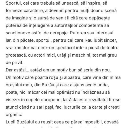
Sportul, cel care trebuia să unească, să inspire, să
formeze caractere, a devenit pentru mulți doar o scenă
de imagine și o sursă de venit ilicită care depășește
puterea de înțelegere a autorităților competente să
sancționeze astfel de derapaje. Puterea sau interesul.
Iar, din păcate, sportul, pentru cei care l-au iubit sincer,
s-a transformat dintr-un spectacol într-o piesă de teatru
grotească, cu actori mici, urâți și meschini, tot mai greu
de privit.
Dar astăzi… astăzi am un motiv bun să scriu din nou.
Un motiv care poartă roșu și albastru, care vine din inima
orașului meu, din Buzău și care a ajuns acolo unde,
poate, nici măcar cei mai optimiști nu îndrăzneau să
viseze: în cupele europene. Iar ăsta este rezultatul firesc
atunci când nu sari pași, faci lucrurile ca la carte și crești
organic.
Lupii Buzăului au reușit ceea ce părea imposibil, dovadă