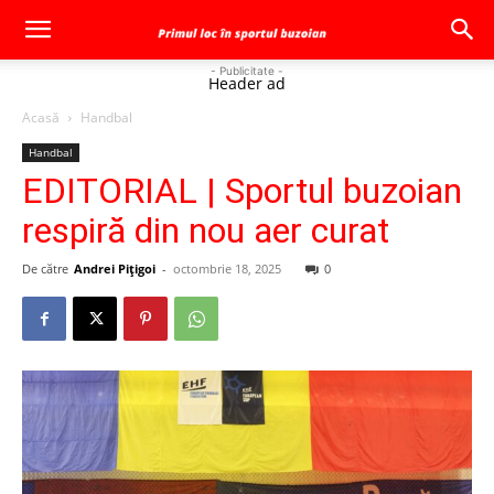
- Publicitate -
Header ad
Acasă
Handbal
Handbal
EDITORIAL | Sportul buzoian
respiră din nou aer curat
De către
Andrei Pițigoi
-
octombrie 18, 2025
0