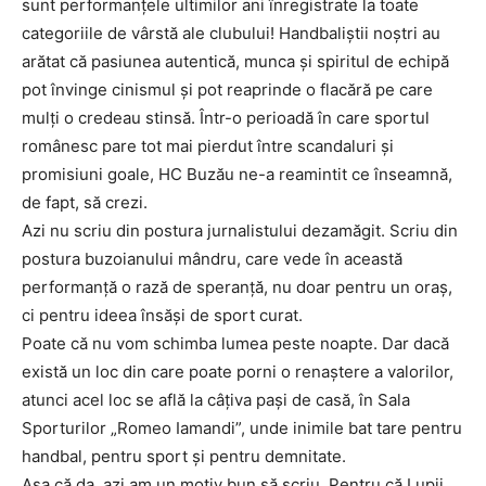
sunt performanțele ultimilor ani înregistrate la toate
categoriile de vârstă ale clubului! Handbaliștii noștri au
arătat că pasiunea autentică, munca și spiritul de echipă
pot învinge cinismul și pot reaprinde o flacără pe care
mulți o credeau stinsă. Într-o perioadă în care sportul
românesc pare tot mai pierdut între scandaluri și
promisiuni goale, HC Buzău ne-a reamintit ce înseamnă,
de fapt, să crezi.
Azi nu scriu din postura jurnalistului dezamăgit. Scriu din
postura buzoianului mândru, care vede în această
performanță o rază de speranță, nu doar pentru un oraș,
ci pentru ideea însăși de sport curat.
Poate că nu vom schimba lumea peste noapte. Dar dacă
există un loc din care poate porni o renaștere a valorilor,
atunci acel loc se află la câțiva pași de casă, în Sala
Sporturilor „Romeo Iamandi”, unde inimile bat tare pentru
handbal, pentru sport și pentru demnitate.
Așa că da, azi am un motiv bun să scriu. Pentru că Lupii