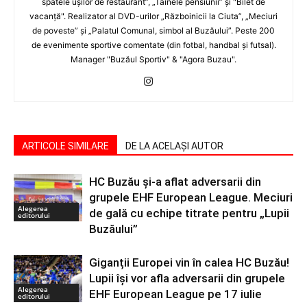
spatele uşilor de restaurant”, „Tainele pensiunii” şi "Bilet de
vacanţă". Realizator al DVD-urilor „Războinicii la Ciuta”, „Meciuri
de poveste” şi „Palatul Comunal, simbol al Buzăului”. Peste 200
de evenimente sportive comentate (din fotbal, handbal şi futsal).
Manager "Buzăul Sportiv" & "Agora Buzau".
ARTICOLE SIMILARE
DE LA ACELAȘI AUTOR
HC Buzău și-a aflat adversarii din
grupele EHF European League. Meciuri
Alegerea
de gală cu echipe titrate pentru „Lupii
editorului
Buzăului”
Giganții Europei vin în calea HC Buzău!
Lupii își vor afla adversarii din grupele
Alegerea
EHF European League pe 17 iulie
editorului