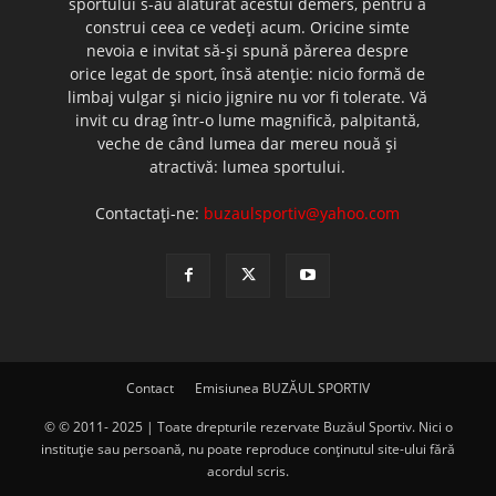
sportului s-au alăturat acestui demers, pentru a
construi ceea ce vedeţi acum. Oricine simte
nevoia e invitat să-şi spună părerea despre
orice legat de sport, însă atenţie: nicio formă de
limbaj vulgar şi nicio jignire nu vor fi tolerate. Vă
invit cu drag într-o lume magnifică, palpitantă,
veche de când lumea dar mereu nouă şi
atractivă: lumea sportului.
Contactați-ne:
buzaulsportiv@yahoo.com
Contact
Emisiunea BUZĂUL SPORTIV
© © 2011- 2025 | Toate drepturile rezervate Buzăul Sportiv. Nici o
instituţie sau persoană, nu poate reproduce conţinutul site-ului fără
acordul scris.