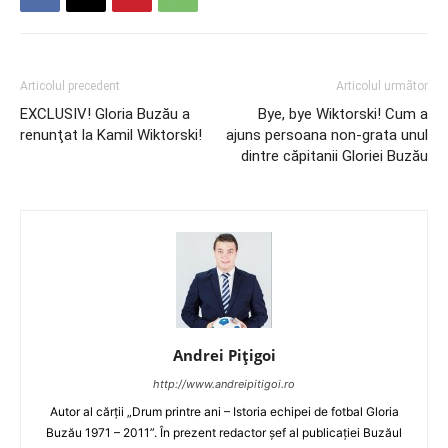
Articolul precedent
Articolul următor
EXCLUSIV! Gloria Buzău a
Bye, bye Wiktorski! Cum a
renunţat la Kamil Wiktorski!
ajuns persoana non-grata unul
dintre căpitanii Gloriei Buzău
Andrei Pițigoi
http://www.andreipitigoi.ro
Autor al cărţii „Drum printre ani – Istoria echipei de fotbal Gloria
Buzău 1971 – 2011”. În prezent redactor şef al publicaţiei Buzăul