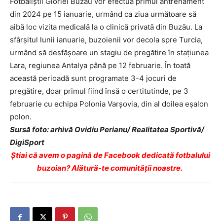
Fotbaliştii Gloriei Buzău vor efectua primul antrenament
din 2024 pe 15 ianuarie, urmând ca ziua următoare să
aibă loc vizita medicală la o clinică privată din Buzău. La
sfârşitul lunii ianuarie, buzoienii vor decola spre Turcia,
urmând să desfăşoare un stagiu de pregătire în staţiunea
Lara, regiunea Antalya până pe 12 februarie. În toată
această perioadă sunt programate 3-4 jocuri de
pregătire, doar primul fiind însă o certitutinde, pe 3
februarie cu echipa Polonia Varşovia, din al doilea eşalon
polon.
Sursă foto: arhivă Ovidiu Perianu/ Realitatea Sportivă/
DigiSport
Ştiai că avem o pagină de Facebook dedicată fotbalului
buzoian? Alătură-te comunității noastre.