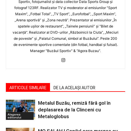
Sportiv, fotojurnalist şi data collector Data Sports Group şi
fotograf 123RF. Realizator TV şi moderator al emisiunilor "Sport
Maxim", „Fotbal Total”, „TV Sport”, „Eurofotbal”, „Sport Maxim”,
„Arena sportivă” şi „Zona neutră”. Prezentator al emisiunilor „În
spatele uşilor de restaurant”, „Tainele pensiunii” şi "Bilet de
vacanţă". Realizator al DVD-urilor „Războinicii la Ciuta”, „Meciuri
de poveste” şi „Palatul Comunal, simbol al Buzăului”. Peste 200
de evenimente sportive comentate (din fotbal, handbal şi futsal).
Manager "Buzăul Sportiv" & "Agora Buzau".
ARTICOLE SIMILARE
DE LA ACELAȘI AUTOR
Metalul Buzău, remiză fără gol în
deplasarea de la Clinceni cu
Alegerea
Metaloglobus
editorului