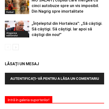
MO SALAH | Copilul care mergea cu
cinci autobuze spre un vis imposibil.
Din Nagrig spre imortalitate
Fotbal
„Înțeleptul din Hortaleza”: „Să câștigi.
Să câștigi. Să câștigi. Iar apoi să
Alegerea
câștigi din nou!”
editorului
LĂSAȚI UN MESAJ
AUTENTIFICAȚI-VĂ PENTRU A LĂSA UN COMENTARIU
Intră în galeria suporterilor!