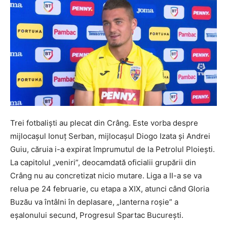
Trei fotbalişti au plecat din Crâng. Este vorba despre
mijlocaşul Ionuţ Serban, mijlocaşul Diogo Izata şi Andrei
Guiu, căruia i-a expirat împrumutul de la Petrolul Ploieşti.
La capitolul „veniri”, deocamdată oficialii grupării din
Crâng nu au concretizat nicio mutare. Liga a II-a se va
relua pe 24 februarie, cu etapa a XIX, atunci când Gloria
Buzău va întâlni în deplasare, „lanterna roşie” a
eşalonului secund, Progresul Spartac Bucureşti.