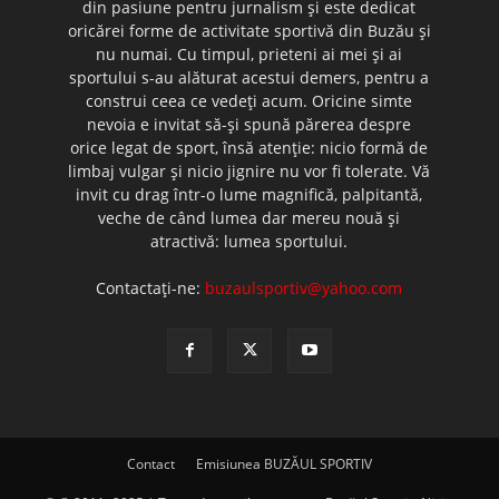
din pasiune pentru jurnalism şi este dedicat
oricărei forme de activitate sportivă din Buzău şi
nu numai. Cu timpul, prieteni ai mei şi ai
sportului s-au alăturat acestui demers, pentru a
construi ceea ce vedeţi acum. Oricine simte
nevoia e invitat să-şi spună părerea despre
orice legat de sport, însă atenţie: nicio formă de
limbaj vulgar şi nicio jignire nu vor fi tolerate. Vă
invit cu drag într-o lume magnifică, palpitantă,
veche de când lumea dar mereu nouă şi
atractivă: lumea sportului.
Contactați-ne:
buzaulsportiv@yahoo.com
Contact
Emisiunea BUZĂUL SPORTIV