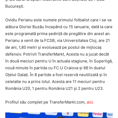
Bucureşti.
Ovidiu Perianu este numele primului fotbalist care i se va
alătura Gloriei Buzău începând cu 15 ianuarie, dată la care
este programată prima şedinţă de pregătire din acest an.
Perianu a venit de la FCSB, via Universitatea Cluj, are 21
de ani, 1,80 metri şi evoluează pe postul de mijlocaş
defensiv. Potrivit TransferMarkt, Acesta nu a jucat decât
în două meciuri pentru U în actuala stagiune, în Superligă,
nouă minute în partida cu FC U Craiova şi 66 în duelul
Oţelul Galaţi. În 8 partide a fost rezervă neutilizată şi în
celelalte nu a prins lotul. Acesta are 11 meciuri pentru
România U20, 1 pentru România U21 şi 2 pentru U23.
Profilul său complet pe TransferMarkt.com,
aici
.