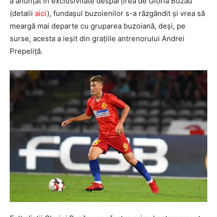
a anunţat în exclusivitate despărţirea de Gloria Buzău
(detalii
aici
), fundaşul buzoienilor s-a răzgândit şi vrea să
meargă mai departe cu gruparea buzoiană, deşi, pe
surse, acesta a ieşit din graţiile antrenorului Andrei
Prepeliţă.