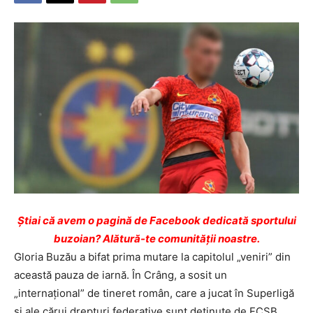
Ştiai că avem o pagină de Facebook dedicată sportului
buzoian? Alătură-te comunității noastre.
Gloria Buzău a bifat prima mutare la capitolul „veniri” din
această pauza de iarnă. În Crâng, a sosit un
„internaţional” de tineret român, care a jucat în Superligă
şi ale cărui drepturi federative sunt deţinute de FCSB