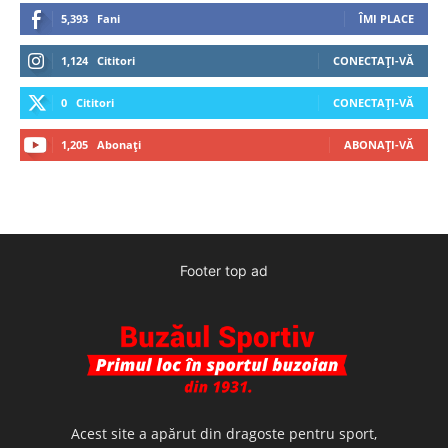
5,393
Fani
ÎMI PLACE
1,124
Cititori
CONECTAȚI-VĂ
0
Cititori
CONECTAȚI-VĂ
1,205
Abonați
ABONAȚI-VĂ
Footer top ad
Acest site a apărut din dragoste pentru sport,