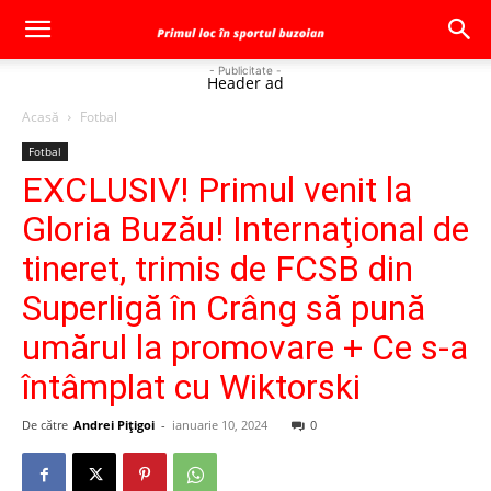
- Publicitate -
Header ad
Acasă
Fotbal
Fotbal
EXCLUSIV! Primul venit la
Gloria Buzău! Internaţional de
tineret, trimis de FCSB din
Superligă în Crâng să pună
umărul la promovare + Ce s-a
întâmplat cu Wiktorski
De către
Andrei Pițigoi
-
ianuarie 10, 2024
0