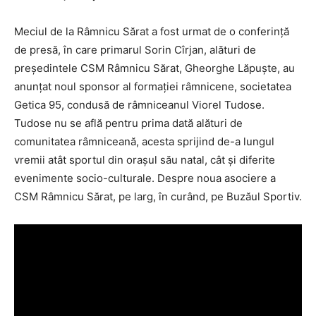
Meciul de la Râmnicu Sărat a fost urmat de o conferinţă
de presă, în care primarul Sorin Cîrjan, alături de
preşedintele CSM Râmnicu Sărat, Gheorghe Lăpuşte, au
anunţat noul sponsor al formaţiei râmnicene, societatea
Getica 95, condusă de râmniceanul Viorel Tudose.
Tudose nu se află pentru prima dată alături de
comunitatea râmniceană, acesta sprijind de-a lungul
vremii atât sportul din oraşul său natal, cât şi diferite
evenimente socio-culturale. Despre noua asociere a
CSM Râmnicu Sărat, pe larg, în curând, pe Buzăul Sportiv.