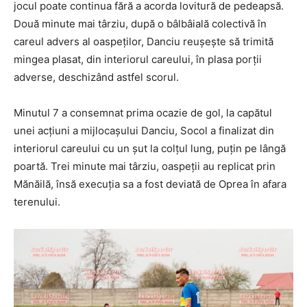
jocul poate continua fără a acorda lovitură de pedeapsă.
Două minute mai târziu, după o bâlbâială colectivă în
careul advers al oaspeţilor, Danciu reuşeşte să trimită
mingea plasat, din interiorul careului, în plasa porţii
adverse, deschizând astfel scorul.
Minutul 7 a consemnat prima ocazie de gol, la capătul
unei acţiuni a mijlocaşului Danciu, Socol a finalizat din
interiorul careului cu un şut la colţul lung, puţin pe lângă
poartă. Trei minute mai târziu, oaspeţii au replicat prin
Mănăilă, însă execuţia sa a fost deviată de Oprea în afara
terenului.