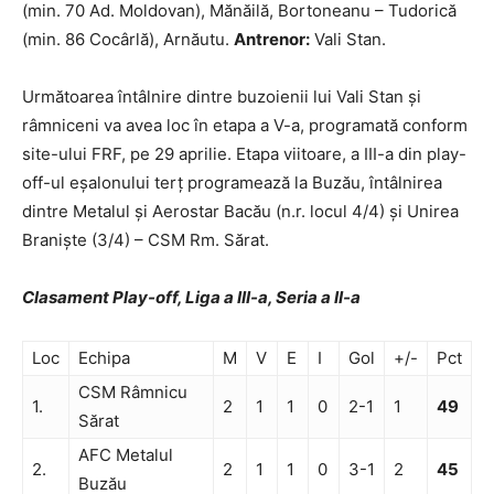
(min. 70 Ad. Moldovan), Mănăilă, Bortoneanu – Tudorică
(min. 86 Cocârlă), Arnăutu.
Antrenor:
Vali Stan.
Următoarea întâlnire dintre buzoienii lui Vali Stan şi
râmniceni va avea loc în etapa a V-a, programată conform
site-ului FRF, pe 29 aprilie. Etapa viitoare, a III-a din play-
off-ul eşalonului terţ programează la Buzău, întâlnirea
dintre Metalul şi Aerostar Bacău (n.r. locul 4/4) şi Unirea
Branişte (3/4) – CSM Rm. Sărat.
Clasament Play-off, Liga a III-a, Seria a II-a
Loc
Echipa
M
V
E
I
Gol
+/-
Pct
CSM Râmnicu
1.
2
1
1
0
2-1
1
49
Sărat
AFC Metalul
2.
2
1
1
0
3-1
2
45
Buzău