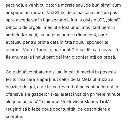
secundă, a venit cu datoria morală sau „de bun simţ” cum
ar spune antrenorul Vali Stan, de a mai face încă un pas
spre accederea în liga secundă, într-o divizie „C”, „slabă”.
Dincolo de orgolii, meciul a fost unul important pentru
ambele formaţii, cu un plus pentru râmniceni, care
evoluau pentru prima dată în faţa noului sponsor al
echipei, Viorel Tudose, patronul Getica 95, care avea să
fie anunţat la finalul partidei într-o conferinţă de presă.
Cele două combatante şi-au împărţit meciul în posesia
teritorială care a aparţinut celor de la Metalul Buzău şi
ocaziile de gol, care le-au revenit râmnicenilor. Intenţiile
ofensive ale gazdelor s-au arătat încă din primele minute
ale jocului, până în minutul 15 elevii lui Marius Tîrîlă
reuşind să bifeze două oportunităţi de deschidere a
scorului.