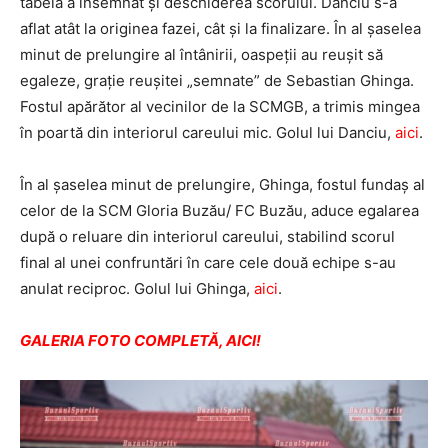
tabela a însemnat şi deschiderea scorului. Danciu s-a
aflat atât la originea fazei, cât şi la finalizare. În al şaselea
minut de prelungire al întânirii, oaspeţii au reuşit să
egaleze, graţie reuşitei „semnate” de Sebastian Ghinga.
Fostul apărător al vecinilor de la SCMGB, a trimis mingea
în poartă din interiorul careului mic. Golul lui Danciu,
aici
.
În al şaselea minut de prelungire, Ghinga, fostul fundaş al
celor de la SCM Gloria Buzău/ FC Buzău, aduce egalarea
după o reluare din interiorul careului, stabilind scorul
final al unei confruntări în care cele două echipe s-au
anulat reciproc. Golul lui Ghinga,
aici
.
GALERIA FOTO COMPLETĂ, AICI!