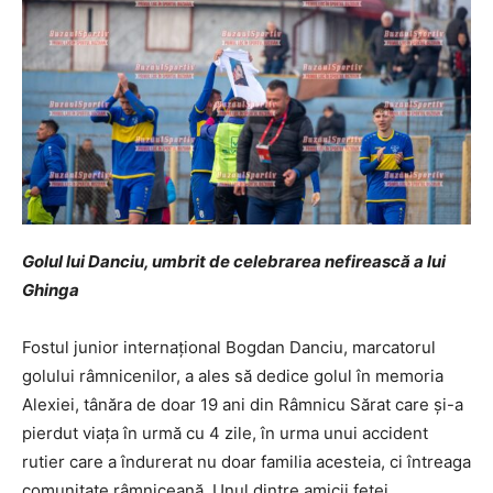
Golul lui Danciu, umbrit de celebrarea nefirească a lui
Ghinga
Fostul junior internaţional Bogdan Danciu, marcatorul
golului râmnicenilor, a ales să dedice golul în memoria
Alexiei, tânăra de doar 19 ani din Râmnicu Sărat care şi-a
pierdut viaţa în urmă cu 4 zile, în urma unui accident
rutier care a îndurerat nu doar familia acesteia, ci întreaga
comunitate râmniceană. Unul dintre amicii fetei