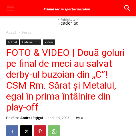
- Publicitate -
Header ad
Acasă
Fotbal
Fotbal
Galerie foto
Video
FOTO & VIDEO | Două goluri
pe final de meci au salvat
derby-ul buzoian din „C”!
CSM Rm. Sărat şi Metalul,
egal în prima întâlnire din
play-off
De către
Andrei Pițigoi
-
aprilie 9, 2023
0