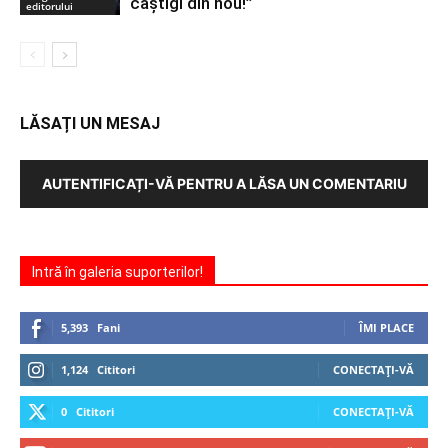
câștigi din nou!”
editorului
LĂSAȚI UN MESAJ
AUTENTIFICAȚI-VĂ PENTRU A LĂSA UN COMENTARIU
Intră în galeria suporterilor!
5,393
Fani
ÎMI PLACE
1,124
Cititori
CONECTAȚI-VĂ
0
Cititori
CONECTAȚI-VĂ