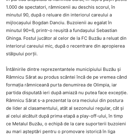
1.000 de spectatori, râmnicenii au deschis scorul, în
minutul 90, după o reluare din interiorul careului a
mijlocaşului Bogdan Danciu. Buzoienii au egalat în
minutul 90+6, printr-o reuşită a fundaşului Sebastian
Ghinga. Fostul jucător al celor de la FC Buzău a reluat din
interiorul careului mic, după o recentrare din apropierea
stâlpului porții.
Întâlnirile dintre reprezentantele municipiului Buzău şi
Râmnicu Sărat au produs scântei încă de pe vremea când
formaţia râmniceană purta denumirea de Olimpia, iar
partida disputată ieri după amiază nu putea face excepţie.
Râmnicu Sărat s-a prezentat la ora meciului din postura
de lider al clasamentului, atât al sezonului regular, cât şi
al celui alcătuit după prima etapă a play-off-ului, în timp
ce Metalul Buzău, o echipă de la care suporterii buzoieni
au mari aşteptări pentru o promovare istorică în liga