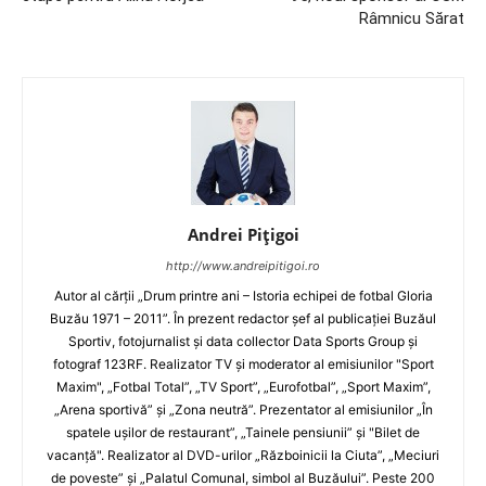
Râmnicu Sărat
Andrei Pițigoi
http://www.andreipitigoi.ro
Autor al cărţii „Drum printre ani – Istoria echipei de fotbal Gloria
Buzău 1971 – 2011”. În prezent redactor şef al publicaţiei Buzăul
Sportiv, fotojurnalist şi data collector Data Sports Group şi
fotograf 123RF. Realizator TV şi moderator al emisiunilor "Sport
Maxim", „Fotbal Total”, „TV Sport”, „Eurofotbal”, „Sport Maxim”,
„Arena sportivă” şi „Zona neutră”. Prezentator al emisiunilor „În
spatele uşilor de restaurant”, „Tainele pensiunii” şi "Bilet de
vacanţă". Realizator al DVD-urilor „Războinicii la Ciuta”, „Meciuri
de poveste” şi „Palatul Comunal, simbol al Buzăului”. Peste 200