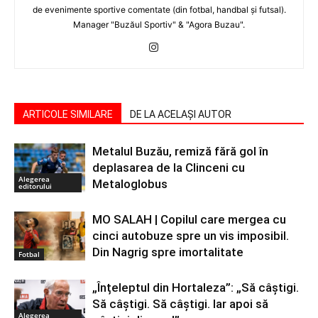
de evenimente sportive comentate (din fotbal, handbal şi futsal).
Manager "Buzăul Sportiv" & "Agora Buzau".
ARTICOLE SIMILARE
DE LA ACELAȘI AUTOR
Metalul Buzău, remiză fără gol în
deplasarea de la Clinceni cu
Alegerea
Metaloglobus
editorului
MO SALAH | Copilul care mergea cu
cinci autobuze spre un vis imposibil.
Din Nagrig spre imortalitate
Fotbal
„Înțeleptul din Hortaleza”: „Să câștigi.
Să câștigi. Să câștigi. Iar apoi să
Alegerea