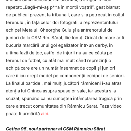
repetat: „Bagă-mi-aş p**a în morţii voştri!”, gest blamat
de publicul prezent la tribuna I, care s-a petrecut în colţul
terenului, în faţa celor doi fotografi, a reprezentantului
echipei Metalul, Gheorghe Guiu şi a antrenorului de
juniori de la CSM Rm. Sărat, Ilie Ionuţ. Oricât de mare ar fi
bucuria marcării unui gol egalizator într-un derby, în
ultima fază de joc, astfel de injurii nu au ce căuta pe
terenul de fotbal, cu atât mai mult când reprezinţi o
echipă care are un număr însemnat de copii şi juniori
care îi iau drept model pe componenţii echipei de seniori.
La finalul partidei, mai mulţi jucători râmniceni i-au atras
atenţia lui Ghinca asupra spuselor sale, iar acesta s-a
scuzat, spunând că nu cunoştea întâmplarea tragică prin
care a trecut comunitatea din Râmnicu Sărat. Faza video
poate fi urmărită
aici
.
Getica 95, noul partener al CSM Râmnicu Sărat