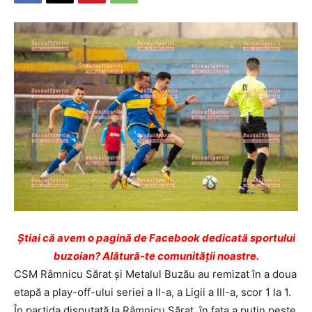
Ştiai că avem o pagină de Facebook dedicată sportului
buzoian? Alătură-te comunității noastre.
CSM Râmnicu Sărat şi Metalul Buzău au remizat în a doua
etapă a play-off-ului seriei a II-a, a Ligii a III-a, scor 1 la 1.
În partida disputată la Râmnicu Sărat, în faţa a puţin peste