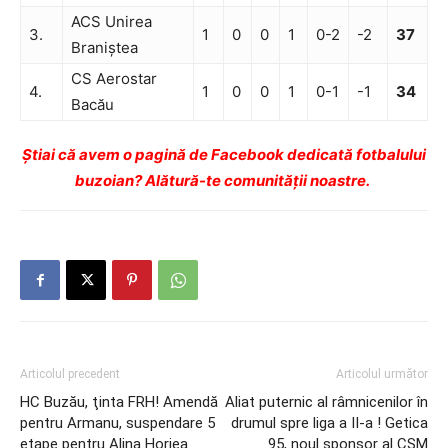
ACS Unirea
3.
1
0
0
1
0-2
-2
37
Braniştea
CS Aerostar
4.
1
0
0
1
0-1
-1
34
Bacău
Ştiai că avem o pagină de Facebook dedicată fotbalului
buzoian? Alătură-te comunității noastre.
Articolul precedent
Articolul următor
HC Buzău, ţinta FRH! Amendă
Aliat puternic al râmnicenilor în
pentru Armanu, suspendare 5
drumul spre liga a II-a ! Getica
etape pentru Alina Horjea
95, noul sponsor al CSM