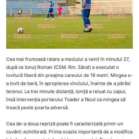
Cea mai frumoasă ratare a meciului a venit în minutul 27,
după ce Ionuţ Roman (CSM. Rm. Sărat) a executat o
lovitură liberă din preajma careului de 16 metri. Mingea s-
a lovit de bară, în apropierea vinclului, înainte de a părăsi
terenul. La trei minute distanţă, Ioniţă a reluat cu capul,
însă intervenţia portarului Toader a făcut ca mingea să
treacă peste poarta adversă.
Cea de-a doua repriză poate fi caracterizată printr-un
cuvânt: echilibrată. Prima ocazie importantă de a modifica