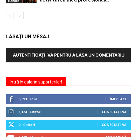
Handbal
LĂSAȚI UN MESAJ
AUTENTIFICAȚI-VĂ PENTRU A LĂSA UN COMENTARIU
Intră în galeria suporterilor!
5,393
Fani
ÎMI PLACE
1,124
Cititori
CONECTAȚI-VĂ
0
Cititori
CONECTAȚI-VĂ