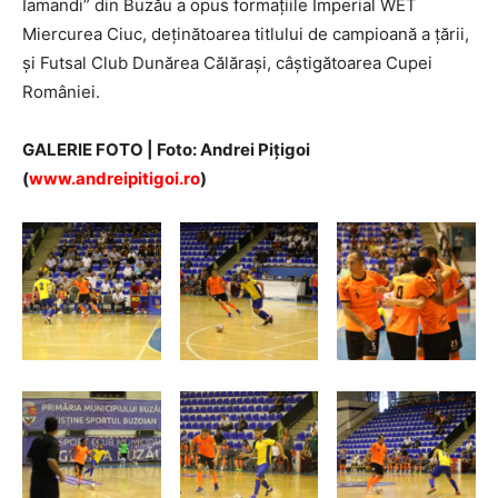
Iamandi” din Buzău a opus formațiile Imperial WET
Miercurea Ciuc, deținătoarea titlului de campioană a țării,
și Futsal Club Dunărea Călărași, câștigătoarea Cupei
României.
GALERIE FOTO | Foto: Andrei Piţigoi
(
www.andreipitigoi.ro
)