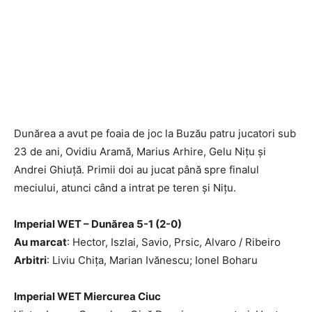
Dunărea a avut pe foaia de joc la Buzău patru jucatori sub
23 de ani, Ovidiu Aramă, Marius Arhire, Gelu Nițu și
Andrei Ghiuță. Primii doi au jucat până spre finalul
meciului, atunci când a intrat pe teren și Nițu.
Imperial WET – Dunărea 5-1 (2-0)
Au marcat
: Hector, Iszlai, Savio, Prsic, Alvaro / Ribeiro
Arbitri
: Liviu Chița, Marian Ivănescu; Ionel Boharu
Imperial WET Miercurea Ciuc