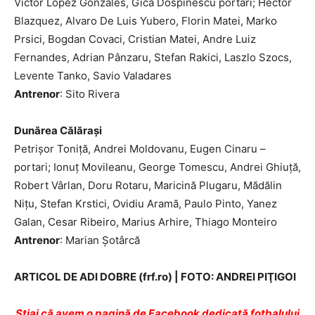
Victor Lopez Gonzales, Gică Dospinescu portari; Hector
Blazquez, Alvaro De Luis Yubero, Florin Matei, Marko
Prsici, Bogdan Covaci, Cristian Matei, Andre Luiz
Fernandes, Adrian Pânzaru, Stefan Rakici, Laszlo Szocs,
Levente Tanko, Savio Valadares
Antrenor
: Sito Rivera
Dunărea Călărași
Petrișor Toniță, Andrei Moldovanu, Eugen Cinaru –
portari; Ionuț Movileanu, George Tomescu, Andrei Ghiuță,
Robert Vârlan, Doru Rotaru, Maricină Plugaru, Mădălin
Nițu, Stefan Krstici, Ovidiu Aramă, Paulo Pinto, Yanez
Galan, Cesar Ribeiro, Marius Arhire, Thiago Monteiro
Antrenor
: Marian Șotârcă
ARTICOL DE ADI DOBRE (frf.ro) | FOTO: ANDREI PIŢIGOI
Ştiai că avem o pagină de Facebook dedicată fotbalului