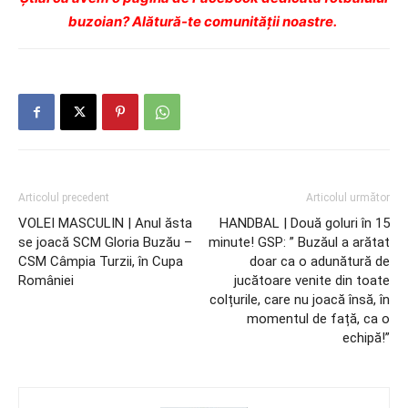
buzoian? Alătură-te comunității noastre.
Articolul precedent
Articolul următor
VOLEI MASCULIN | Anul ăsta
HANDBAL | Două goluri în 15
se joacă SCM Gloria Buzău –
minute! GSP: ” Buzăul a arătat
CSM Câmpia Turzii, în Cupa
doar ca o adunătură de
României
jucătoare venite din toate
colțurile, care nu joacă însă, în
momentul de față, ca o
echipă!”