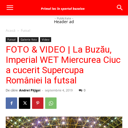
- Publicitate -
Header ad
Acasă
Futsal
Futsal
Galerie foto
Video
FOTO & VIDEO | La Buzău,
Imperial WET Miercurea Ciuc
a cucerit Supercupa
României la futsal
De către
Andrei Pițigoi
-
septembrie 4, 2019
0