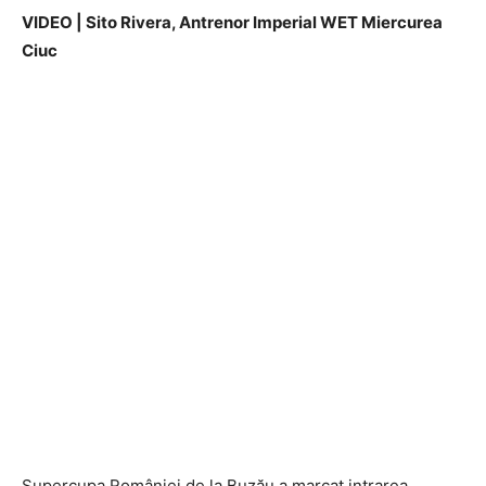
VIDEO | Sito Rivera, Antrenor Imperial WET Miercurea
Ciuc
Supercupa României de la Buzău a marcat intrarea