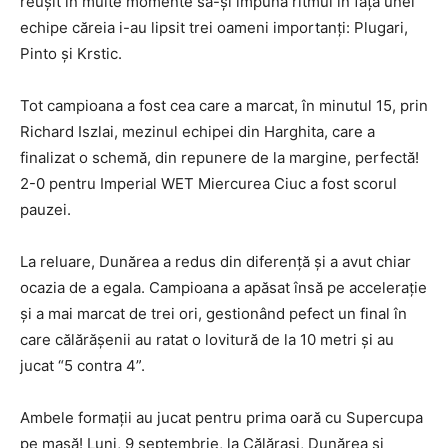
reușit în multe momente să-și impună ritmul în fața unei
echipe căreia i-au lipsit trei oameni importanți: Plugari,
Pinto și Krstic.
Tot campioana a fost cea care a marcat, în minutul 15, prin
Richard Iszlai, mezinul echipei din Harghita, care a
finalizat o schemă, din repunere de la margine, perfectă!
2-0 pentru Imperial WET Miercurea Ciuc a fost scorul
pauzei.
La reluare, Dunărea a redus din diferență și a avut chiar
ocazia de a egala. Campioana a apăsat însă pe accelerație
și a mai marcat de trei ori, gestionând pefect un final în
care călărășenii au ratat o lovitură de la 10 metri și au
jucat “5 contra 4”.
Ambele formații au jucat pentru prima oară cu Supercupa
pe masă! Luni, 9 septembrie, la Călărași, Dunărea și