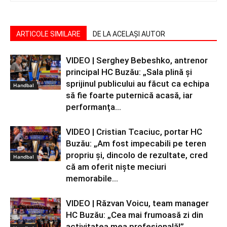
ARTICOLE SIMILARE
DE LA ACELAȘI AUTOR
VIDEO | Serghey Bebeshko, antrenor
principal HC Buzău: „Sala plină și
sprijinul publicului au făcut ca echipa
Handbal
să fie foarte puternică acasă, iar
performanța...
VIDEO | Cristian Tcaciuc, portar HC
Buzău: „Am fost impecabili pe teren
propriu și, dincolo de rezultate, cred
Handbal
că am oferit niște meciuri
memorabile...
VIDEO | Răzvan Voicu, team manager
HC Buzău: „Cea mai frumoasă zi din
activitatea mea profesională!”