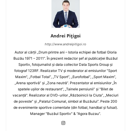
Andrei Pițigoi
http://www.andreipitigoi.ro
Autor al cărţii „Drum printre ani – Istoria echipei de fotbal Gloria
Buzău 1971 – 2011”. În prezent redactor şef al publicaţiei Buzăul
Sportiv, fotojurnalist şi data collector Data Sports Group şi
fotograf 123RF. Realizator TV şi moderator al emisiunilor "Sport
Maxim", „Fotbal Total”, „TV Sport”, „Eurofotbal”, „Sport Maxim”,
„Arena sportivă” şi „Zona neutră”. Prezentator al emisiunilor „În
spatele uşilor de restaurant”, „Tainele pensiunii” şi "Bilet de
vacanţă". Realizator al DVD-urilor „Războinicii la Ciuta”, „Meciuri
de poveste” şi „Palatul Comunal, simbol al Buzăului”. Peste 200
de evenimente sportive comentate (din fotbal, handbal şi futsal).
Manager "Buzăul Sportiv" & "Agora Buzau".