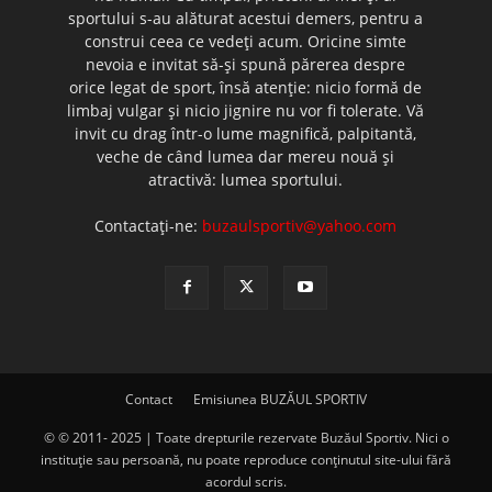
sportului s-au alăturat acestui demers, pentru a
construi ceea ce vedeţi acum. Oricine simte
nevoia e invitat să-şi spună părerea despre
orice legat de sport, însă atenţie: nicio formă de
limbaj vulgar şi nicio jignire nu vor fi tolerate. Vă
invit cu drag într-o lume magnifică, palpitantă,
veche de când lumea dar mereu nouă şi
atractivă: lumea sportului.
Contactați-ne:
buzaulsportiv@yahoo.com
Contact
Emisiunea BUZĂUL SPORTIV
© © 2011- 2025 | Toate drepturile rezervate Buzăul Sportiv. Nici o
instituţie sau persoană, nu poate reproduce conţinutul site-ului fără
acordul scris.