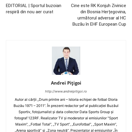
EDITORIAL | Sportul buzoian
Cine este RK Konjuh Zivinice
respiră din nou aer curat
din Bosnia Herțegovina,
următorul adversar al HC
Buzău în EHF European Cup
Andrei Pițigoi
http://www.andreipitigoi.ro
Autor al cărţii „Drum printre ani – Istoria echipei de fotbal Gloria
Buzău 1971 – 2011”. În prezent redactor şef al publicaţiei Buzăul
Sportiv, fotojurnalist şi data collector Data Sports Group şi
fotograf 123RF. Realizator TV şi moderator al emisiunilor "Sport
Maxim", „Fotbal Total”, „TV Sport”, „Eurofotbal”, „Sport Maxim”,
„Arena sportivă” şi „Zona neutră”. Prezentator al emisiunilor „În