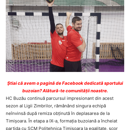
Ştiai că avem o pagină de Facebook dedicată sportului
buzoian? Alătură-te comunității noastre.
HC Buzău continuă parcursul impresionant din acest
sezon al Ligii Zimbrilor, rămânând singura echipă
neînvinsă după remiza obținută în deplasarea de la
Timișoara. În etapa a IX-a, formația buzoiană a încheiat
partida cu SCM Politehnica Timișoara la egalitate, scor