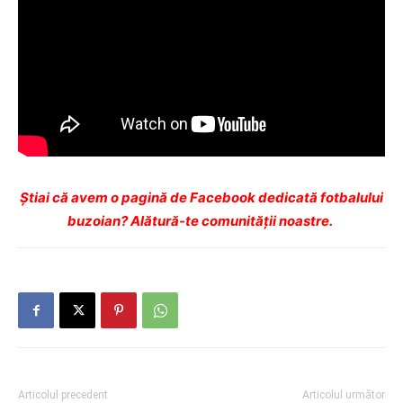
Ştiai că avem o pagină de Facebook dedicată fotbalului
buzoian? Alătură-te comunității noastre.
Articolul precedent
Articolul următor