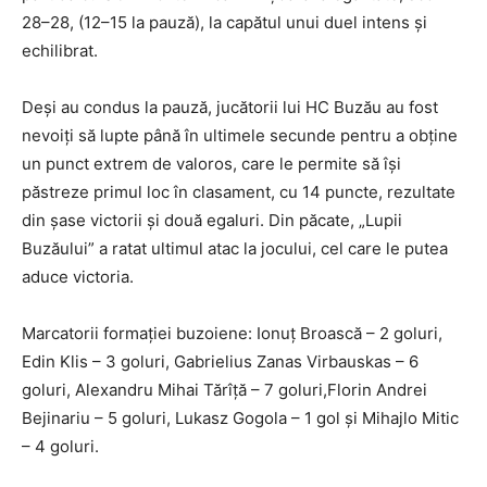
28–28, (12–15 la pauză), la capătul unui duel intens și
echilibrat.
Deși au condus la pauză, jucătorii lui HC Buzău au fost
nevoiți să lupte până în ultimele secunde pentru a obține
un punct extrem de valoros, care le permite să își
păstreze primul loc în clasament, cu 14 puncte, rezultate
din șase victorii și două egaluri. Din păcate, „Lupii
Buzăului” a ratat ultimul atac la jocului, cel care le putea
aduce victoria.
Marcatorii formației buzoiene: Ionuț Broască – 2 goluri,
Edin Klis – 3 goluri, Gabrielius Zanas Virbauskas – 6
goluri, Alexandru Mihai Tărîță – 7 goluri,Florin Andrei
Bejinariu – 5 goluri, Lukasz Gogola – 1 gol și Mihajlo Mitic
– 4 goluri.