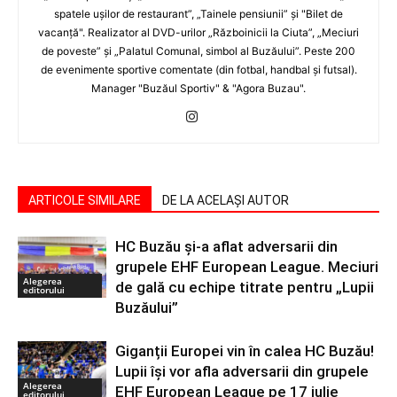
spatele uşilor de restaurant”, „Tainele pensiunii” şi "Bilet de
vacanţă". Realizator al DVD-urilor „Războinicii la Ciuta”, „Meciuri
de poveste” şi „Palatul Comunal, simbol al Buzăului”. Peste 200
de evenimente sportive comentate (din fotbal, handbal şi futsal).
Manager "Buzăul Sportiv" & "Agora Buzau".
ARTICOLE SIMILARE
DE LA ACELAȘI AUTOR
HC Buzău și-a aflat adversarii din
grupele EHF European League. Meciuri
Alegerea
de gală cu echipe titrate pentru „Lupii
editorului
Buzăului”
Giganții Europei vin în calea HC Buzău!
Lupii își vor afla adversarii din grupele
Alegerea
EHF European League pe 17 iulie
editorului