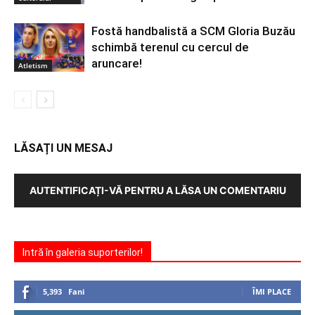
Fostă handbalistă a SCM Gloria Buzău
schimbă terenul cu cercul de
aruncare!
Atletism
LĂSAȚI UN MESAJ
AUTENTIFICAȚI-VĂ PENTRU A LĂSA UN COMENTARIU
Intră în galeria suporterilor!
5,393
Fani
ÎMI PLACE