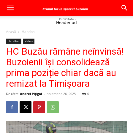
- Publicitate -
Header ad
Acasă
Handbal
Handbal
Video
HC Buzău rămâne neînvinsă!
Buzoienii își consolidează
prima poziție chiar dacă au
remizat la Timișoara
De către
Andrei Pițigoi
-
noiembrie 26, 2025
0