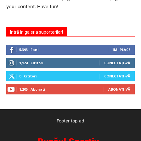
your content. Have fun!
Intră în galeria suporterilor!
5,393
Fani
ÎMI PLACE
1,124
Cititori
CONECTAȚI-VĂ
0
Cititori
CONECTAȚI-VĂ
1,205
Abonați
ABONAȚI-VĂ
Footer top ad