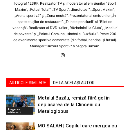
fotograf 123RF. Realizator TV şi moderator al emisiunilor "Sport
Maxim", „Fotbal Total”, „TV Sport”, „Eurofotbal”, „Sport Maxim”,
„Arena sportivă” şi „Zona neutră”. Prezentator al emisiunilor „În
spatele uşilor de restaurant”, „Tainele pensiunii” şi "Bilet de
vacanţă". Realizator al DVD-urilor „Războinicii la Ciuta”, „Meciuri
de poveste” şi „Palatul Comunal, simbol al Buzăului”. Peste 200
de evenimente sportive comentate (din fotbal, handbal şi futsal).
Manager "Buzăul Sportiv" & "Agora Buzau".
ARTICOLE SIMILARE
DE LA ACELAȘI AUTOR
Metalul Buzău, remiză fără gol în
deplasarea de la Clinceni cu
Alegerea
Metaloglobus
editorului
MO SALAH | Copilul care mergea cu