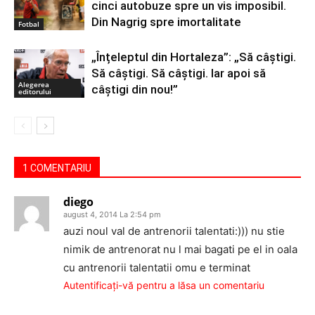
cinci autobuze spre un vis imposibil.
Din Nagrig spre imortalitate
Fotbal
„Înțeleptul din Hortaleza”: „Să câștigi.
Să câștigi. Să câștigi. Iar apoi să
Alegerea
câștigi din nou!”
editorului
1 COMENTARIU
diego
august 4, 2014 La 2:54 pm
auzi noul val de antrenorii talentati:))) nu stie
nimik de antrenorat nu l mai bagati pe el in oala
cu antrenorii talentatii omu e terminat
Autentificați-vă pentru a lăsa un comentariu