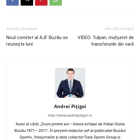
Articolul precedent
Articolul următor
Noul comitet al AJF Buzău se
VIDEO: Tulpan, mulţumit de
reunește luni
transferurile din vară
Andrei Pițigoi
http://www.andreipitigoi.ro
Autor al cărţii „Drum printre ani – Istoria echipei de fotbal Gloria
Buzău 1971 – 2011”. În prezent redactor şef al publicaţiei Buzăul
Sportiv, fotojurnalist şi data collector Data Sports Group şi