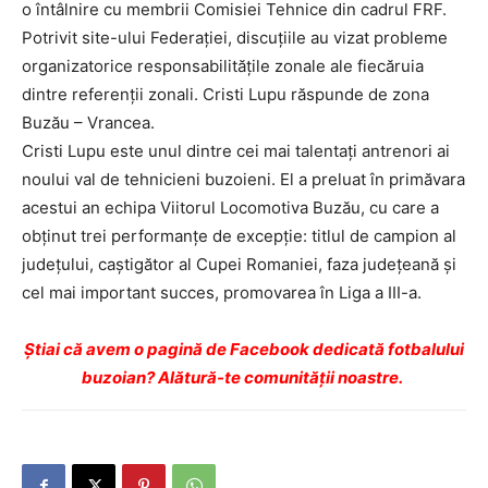
o întâlnire cu membrii Comisiei Tehnice din cadrul FRF.
Potrivit site-ului Federației, discuțiile au vizat probleme
organizatorice responsabi­lită­țile zonale ale fiecăruia
dintre referenții zonali. Cristi Lupu răs­punde de zona
Buzău – Vrancea.
Cristi Lupu este unul dintre cei mai talentați antrenori ai
noului val de tehnicieni buzo­ieni. El a preluat în pri­măvara
acestui an echipa Viitorul Locomotiva Buzău, cu care a
obținut trei performan­țe de excepție: titlul de campion al
județului, caștigător al Cupei Romaniei, faza județeană și
cel mai important succes, promovarea în Liga a III-a.
Ştiai că avem o pagină de Facebook dedicată fotbalului
buzoian? Alătură-te comunității noastre.