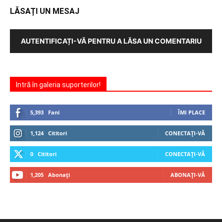
LĂSAȚI UN MESAJ
AUTENTIFICAȚI-VĂ PENTRU A LĂSA UN COMENTARIU
Intră în galeria suporterilor!
5,393
Fani
ÎMI PLACE
1,124
Cititori
CONECTAȚI-VĂ
0
Cititori
CONECTAȚI-VĂ
1,205
Abonați
ABONAȚI-VĂ