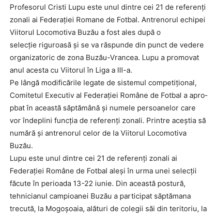
Profesorul Cristi Lupu este unul dintre cei 21 de refe­renți
zonali ai Federației Romane de Fotbal. Antrenorul echipei
Viitorul Locomotiva Bu­zău a fost ales după o
selecție riguroasă și se va răspunde din punct de vedere
organizatoric de zona Buzău-Vrancea. Lupu a promovat
anul acesta cu Viitorul în Liga a III-a.
Pe lângă modificările lega­te de sistemul compe­tițional,
Comitetul Executiv al Fede­rației Române de Fotbal a apro­
pbat în această săp­tă­mână și numele persoanelor care
vor îndeplini funcția de referenți zonali. Printre aceștia să
numără și antre­norul celor de la Viitorul Locomotiva
Buzău.
Lupu este unul dintre cei 21 de referenți zonali ai
Federației Române de Fotbal aleși în urma unei selecții
făcute în perioada 13-22 iunie. Din această postură,
tehnicianul campioanei Buzău a participat săptămana
trecută, la Mogoșoaia, alături de colegii săi din teritoriu, la