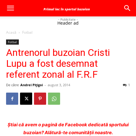
- Publicitate -
Header ad
Acasă
Fotbal
Fotbal
Antrenorul buzoian Cristi
Lupu a fost desemnat
referent zonal al F.R.F
De către
Andrei Pițigoi
-
august 3, 2014
1
Ştiai că avem o pagină de Facebook dedicată sportului
buzoian? Alătură-te comunității noastre.