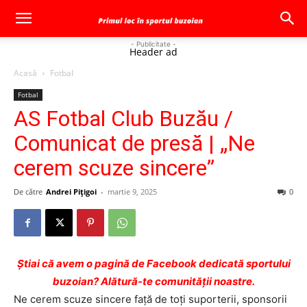
- Publicitate -
Header ad
Acasă
Fotbal
Fotbal
AS Fotbal Club Buzău /
Comunicat de presă | „Ne
cerem scuze sincere”
De către
Andrei Pițigoi
-
martie 9, 2025
0
Ştiai că avem o pagină de Facebook dedicată sportului
buzoian? Alătură-te comunității noastre.
Ne cerem scuze sincere față de toți suporterii, sponsorii