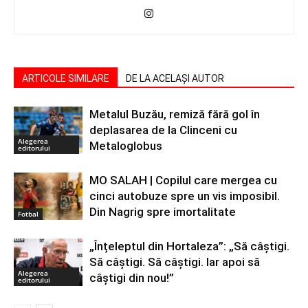
ARTICOLE SIMILARE
DE LA ACELAȘI AUTOR
Metalul Buzău, remiză fără gol în
deplasarea de la Clinceni cu
Alegerea
Metaloglobus
editorului
MO SALAH | Copilul care mergea cu
cinci autobuze spre un vis imposibil.
Din Nagrig spre imortalitate
Fotbal
„Înțeleptul din Hortaleza”: „Să câștigi.
Să câștigi. Să câștigi. Iar apoi să
Alegerea
câștigi din nou!”
editorului