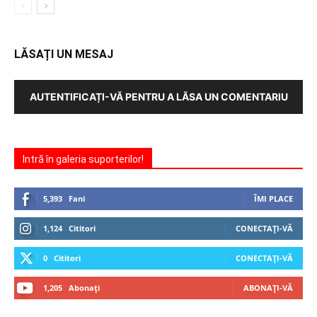
LĂSAȚI UN MESAJ
AUTENTIFICAȚI-VĂ PENTRU A LĂSA UN COMENTARIU
Intră în galeria suporterilor!
5,393
Fani
ÎMI PLACE
1,124
Cititori
CONECTAȚI-VĂ
0
Cititori
CONECTAȚI-VĂ
1,205
Abonați
ABONAȚI-VĂ