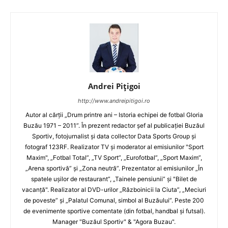
Andrei Pițigoi
http://www.andreipitigoi.ro
Autor al cărţii „Drum printre ani – Istoria echipei de fotbal Gloria
Buzău 1971 – 2011”. În prezent redactor şef al publicaţiei Buzăul
Sportiv, fotojurnalist şi data collector Data Sports Group şi
fotograf 123RF. Realizator TV şi moderator al emisiunilor "Sport
Maxim", „Fotbal Total”, „TV Sport”, „Eurofotbal”, „Sport Maxim”,
„Arena sportivă” şi „Zona neutră”. Prezentator al emisiunilor „În
spatele uşilor de restaurant”, „Tainele pensiunii” şi "Bilet de
vacanţă". Realizator al DVD-urilor „Războinicii la Ciuta”, „Meciuri
de poveste” şi „Palatul Comunal, simbol al Buzăului”. Peste 200
de evenimente sportive comentate (din fotbal, handbal şi futsal).
Manager "Buzăul Sportiv" & "Agora Buzau".