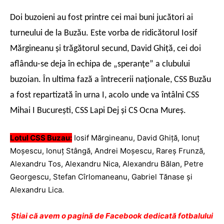
Doi buzoieni au fost printre cei mai buni jucători ai
turneului de la Buzău. Este vorba de ridicătorul Iosif
Mărgineanu şi trăgătorul secund, David Ghiţă, cei doi
aflându-se deja în echipa de „speranţe” a clubului
buzoian. În ultima fază a întrecerii naţionale, CSS Buzău
a fost repartizată în urna I, acolo unde va întâlni CSS
Mihai I Bucureşti, CSS Lapi Dej şi CS Ocna Mureş.
Lotul CSS Buzau:
Iosif Mărgineanu, David Ghiţă, Ionuţ
Moşescu, Ionuţ Stângă, Andrei Moşescu, Rareş Frunză,
Alexandru Tos, Alexandru Nica, Alexandru Bălan, Petre
Georgescu, Stefan Cîrlomaneanu, Gabriel Tănase şi
Alexandru Lica.
Ştiai că avem o pagină de Facebook dedicată fotbalului