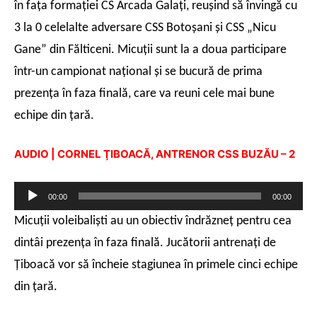
în faţa formaţiei CS Arcada Galaţi, reuşind să învingă cu
3 la 0 celelalte adversare CSS Botoşani şi CSS „Nicu
Gane” din Fălticeni. Micuţii sunt la a doua participare
într-un campionat naţional şi se bucură de prima
prezenţa în faza finală, care va reuni cele mai bune
echipe din ţară.
AUDIO | CORNEL ŢIBOACĂ, ANTRENOR CSS BUZĂU – 2
Player
00:00
00:00
audio
Micuţii voleibalişti au un obiectiv îndrăzneţ pentru cea
dintâi prezenţa în faza finală. Jucătorii antrenaţi de
Ţiboacă vor să încheie stagiunea în primele cinci echipe
din ţară.