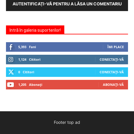
AUTENTIFICAȚI-VĂ PENTRU A LĂSA UN COMENTARIU
Intră în galeria suporterilor!
5,393
Fani
ÎMI PLACE
1,124
Cititori
CONECTAȚI-VĂ
0
Cititori
CONECTAȚI-VĂ
1,205
Abonați
ABONAȚI-VĂ
Footer top ad