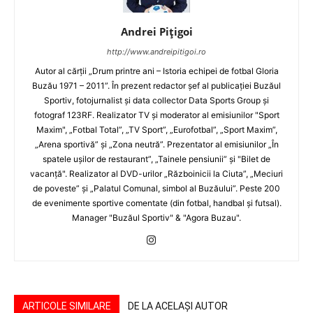
Andrei Pițigoi
http://www.andreipitigoi.ro
Autor al cărţii „Drum printre ani – Istoria echipei de fotbal Gloria
Buzău 1971 – 2011”. În prezent redactor şef al publicaţiei Buzăul
Sportiv, fotojurnalist şi data collector Data Sports Group şi
fotograf 123RF. Realizator TV şi moderator al emisiunilor "Sport
Maxim", „Fotbal Total”, „TV Sport”, „Eurofotbal”, „Sport Maxim”,
„Arena sportivă” şi „Zona neutră”. Prezentator al emisiunilor „În
spatele uşilor de restaurant”, „Tainele pensiunii” şi "Bilet de
vacanţă". Realizator al DVD-urilor „Războinicii la Ciuta”, „Meciuri
de poveste” şi „Palatul Comunal, simbol al Buzăului”. Peste 200
de evenimente sportive comentate (din fotbal, handbal şi futsal).
Manager "Buzăul Sportiv" & "Agora Buzau".
ARTICOLE SIMILARE
DE LA ACELAȘI AUTOR