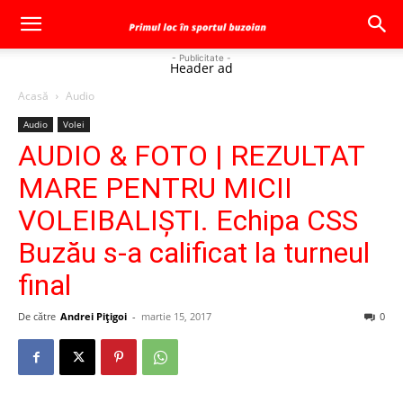
- Publicitate -
Header ad
Acasă
Audio
Audio
Volei
AUDIO & FOTO | REZULTAT
MARE PENTRU MICII
VOLEIBALIŞTI. Echipa CSS
Buzău s-a calificat la turneul
final
De către
Andrei Pițigoi
-
martie 15, 2017
0