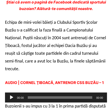
Ştiai că avem o pagină de Facebook dedicată sportului
buzoian? Alătură-te comunității noastre.
Echipa de mini-volei băieţi a Clubului Sportiv Şcolar
Buzău s-a calificat la faza finală a Campionatului
Naţional. Puştii născuţi în 2004 sunt antrenaţi de Cornel
Ţiboacă, fostul jucător al echipei Dacia Buzău şi au
reuşit să câştige toate partidele din cadrul turneului
semi-final, care a avut loc la Buzău, la finele săptămânii
trecute.
AUDIO | CORNEL ŢIBOACĂ, ANTRENOR CSS BUZĂU – 1
Player
00:00
00:00
audio
Buzoienii s-au impus cu 3 la 1 în prima partidă disputată