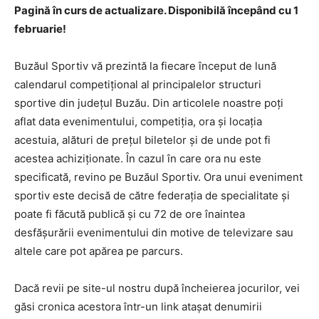
Pagină în curs de actualizare. Disponibilă începând cu 1
februarie!
Buzăul Sportiv vă prezintă la fiecare început de lună
calendarul competiţional al principalelor structuri
sportive din judeţul Buzău. Din articolele noastre poţi
aflat data evenimentului, competiţia, ora şi locaţia
acestuia, alături de preţul biletelor şi de unde pot fi
acestea achiziţionate. În cazul în care ora nu este
specificată, revino pe Buzăul Sportiv. Ora unui eveniment
sportiv este decisă de către federaţia de specialitate şi
poate fi făcută publică şi cu 72 de ore înaintea
desfăşurării evenimentului din motive de televizare sau
altele care pot apărea pe parcurs.
Dacă revii pe site-ul nostru după încheierea jocurilor, vei
găsi cronica acestora într-un link ataşat denumirii