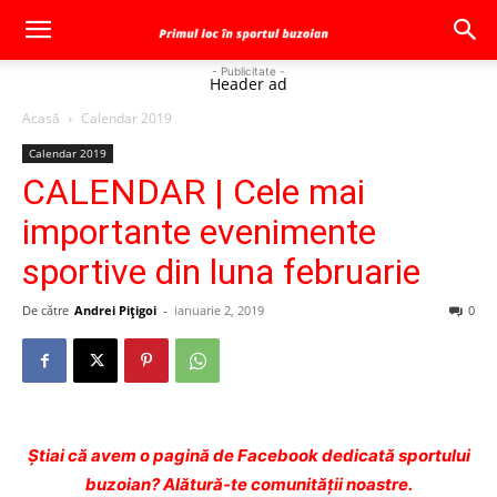
- Publicitate -
Header ad
Acasă
Calendar 2019
Calendar 2019
CALENDAR | Cele mai
importante evenimente
sportive din luna februarie
De către
Andrei Pițigoi
-
ianuarie 2, 2019
0
Ştiai că avem o pagină de Facebook dedicată sportului
buzoian? Alătură-te comunității noastre.