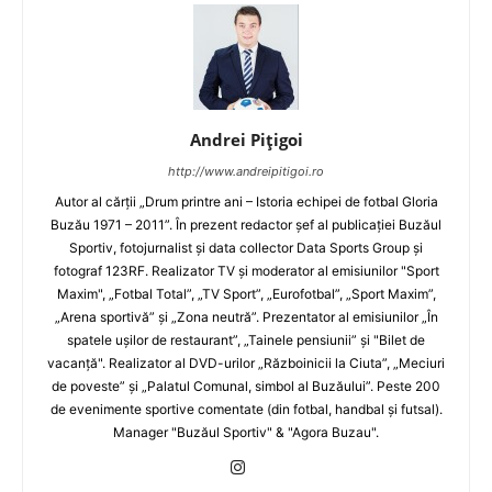
Andrei Pițigoi
http://www.andreipitigoi.ro
Autor al cărţii „Drum printre ani – Istoria echipei de fotbal Gloria
Buzău 1971 – 2011”. În prezent redactor şef al publicaţiei Buzăul
Sportiv, fotojurnalist şi data collector Data Sports Group şi
fotograf 123RF. Realizator TV şi moderator al emisiunilor "Sport
Maxim", „Fotbal Total”, „TV Sport”, „Eurofotbal”, „Sport Maxim”,
„Arena sportivă” şi „Zona neutră”. Prezentator al emisiunilor „În
spatele uşilor de restaurant”, „Tainele pensiunii” şi "Bilet de
vacanţă". Realizator al DVD-urilor „Războinicii la Ciuta”, „Meciuri
de poveste” şi „Palatul Comunal, simbol al Buzăului”. Peste 200
de evenimente sportive comentate (din fotbal, handbal şi futsal).
Manager "Buzăul Sportiv" & "Agora Buzau".