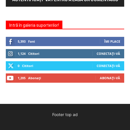
Intră în galeria suporterilor!
5,393
Fani
ÎMI PLACE
1,124
Cititori
CONECTAȚI-VĂ
0
Cititori
CONECTAȚI-VĂ
1,205
Abonați
ABONAȚI-VĂ
Footer top ad