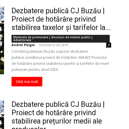
Dezbatere publică CJ Buzău |
Proiect de hotărâre privind
stabilirea taxelor şi tarifelor la...
Materiale de promovare | Anunţuri de interes public |
Advertoriale
Andrei Pițigoi
-
octombrie 24, 2019
0
Consiliul Județean Buzău supune dezbaterii
publice următorul proiect de hotărâre: ANUNȚ Proiectul
de hotărâre privind stabilirea taxelor și tarifelor de nivel
județean pentru anul 2020
Citiți mai mult
Dezbatere publică CJ Buzău |
Proiect de hotărâre privind
stabilirea prețurilor medii ale