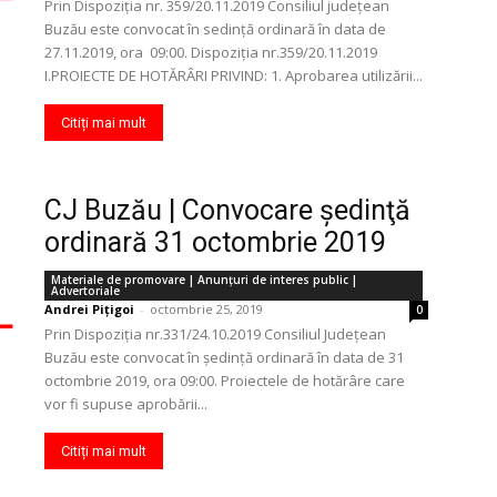
Prin Dispoziția nr. 359/20.11.2019 Consiliul județean
Buzău este convocat în sedință ordinară în data de
27.11.2019, ora 09:00. Dispoziția nr.359/20.11.2019
I.PROIECTE DE HOTĂRÂRI PRIVIND: 1. Aprobarea utilizării...
Citiți mai mult
CJ Buzău | Convocare şedinţă
ordinară 31 octombrie 2019
Materiale de promovare | Anunţuri de interes public |
Advertoriale
Andrei Pițigoi
-
octombrie 25, 2019
0
Prin Dispoziția nr.331/24.10.2019 Consiliul Județean
Buzău este convocat în ședință ordinară în data de 31
octombrie 2019, ora 09:00. Proiectele de hotărâre care
vor fi supuse aprobării...
Citiți mai mult