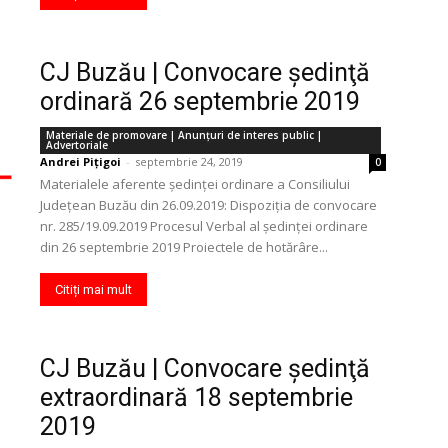
CJ Buzău | Convocare şedinţă
ordinară 26 septembrie 2019
Materiale de promovare | Anunţuri de interes public |
Advertoriale
Andrei Pițigoi
-
septembrie 24, 2019
0
Materialele aferente ședinței ordinare a Consiliului
Județean Buzău din 26.09.2019: Dispoziția de convocare
nr. 285/19.09.2019 Procesul Verbal al ședinței ordinare
din 26 septembrie 2019 Proiectele de hotărâre...
Citiți mai mult
CJ Buzău | Convocare şedinţă
extraordinară 18 septembrie
2019