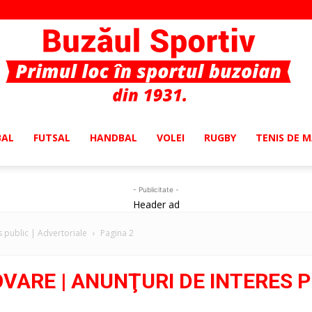
BAL
FUTSAL
HANDBAL
VOLEI
RUGBY
TENIS DE 
Buzaul
- Publicitate -
Header ad
 public | Advertoriale
Pagina 2
Sportiv
ARE | ANUNŢURI DE INTERES PU