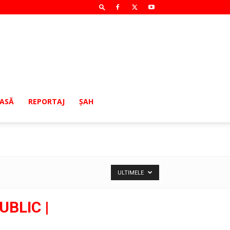
MASĂ
REPORTAJ
ŞAH
ULTIMELE
BLIC |