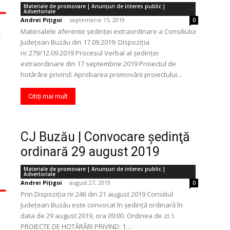
Materiale de promovare | Anunţuri de interes public |
Advertoriale
Andrei Pițigoi
-
septembrie 15, 2019
0
Materialele aferente ședinței extraordinare a Consiliului
Județean Buzău din 17.09.2019: Dispoziția
nr.279/12.09.2019 Procesul Verbal al ședinței
extraordinare din 17 septembrie 2019 Proiectul de
hotărâre privind: Aprobarea promovării proiectului...
Citiți mai mult
CJ Buzău | Convocare şedinţă
ordinară 29 august 2019
Materiale de promovare | Anunţuri de interes public |
Advertoriale
Andrei Pițigoi
-
august 27, 2019
0
Prin Dispoziția nr.246 din 21 august 2019 Consiliul
Județean Buzău este convocat în ședință ordinară în
data de 29 august 2019, ora 09:00. Ordinea de zi: I.
PROIECTE DE HOTĂRÂRI PRIVIND: 1....