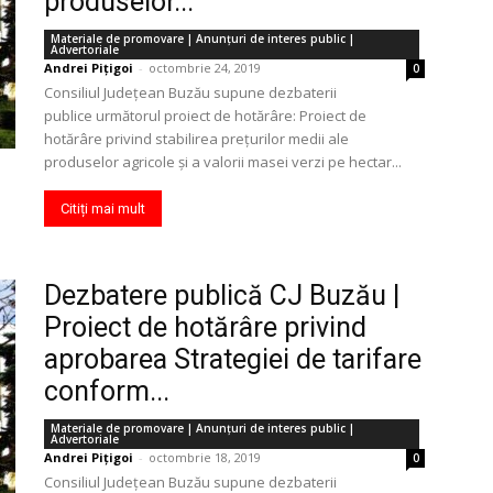
produselor...
Materiale de promovare | Anunţuri de interes public |
Advertoriale
Andrei Pițigoi
-
octombrie 24, 2019
0
Consiliul Județean Buzău supune dezbaterii
publice următorul proiect de hotărâre: Proiect de
hotărâre privind stabilirea prețurilor medii ale
produselor agricole și a valorii masei verzi pe hectar...
Citiți mai mult
Dezbatere publică CJ Buzău |
Proiect de hotărâre privind
aprobarea Strategiei de tarifare
conform...
Materiale de promovare | Anunţuri de interes public |
Advertoriale
Andrei Pițigoi
-
octombrie 18, 2019
0
Consiliul Județean Buzău supune dezbaterii