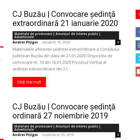
CJ Buzău | Convocare şedinţă
extraordinară 21 ianuarie 2020
Materiale de promovare | Anunţuri de interes public |
Advertoriale
Andrei Pițigoi
-
ianuarie 19, 2020
0
Materialele aferente ședinței extraordinare a Consiliului
Județean Buzău din data de 21.01.2020: Dispoziția de
convocare nr. 10 din 16.01.2020 Procesul Verbal al
ședinței extraordinare din 21...
Citiți mai mult
CJ Buzău | Convocare şedinţă
ordinară 27 noiembrie 2019
Materiale de promovare | Anunţuri de interes public |
Advertoriale
Andrei Pițigoi
-
noiembrie 23, 2019
0