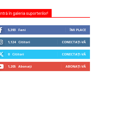
Intră în galeria suporterilor!
5,393
Fani
ÎMI PLACE
1,124
Cititori
CONECTAȚI-VĂ
0
Cititori
CONECTAȚI-VĂ
1,205
Abonați
ABONAȚI-VĂ