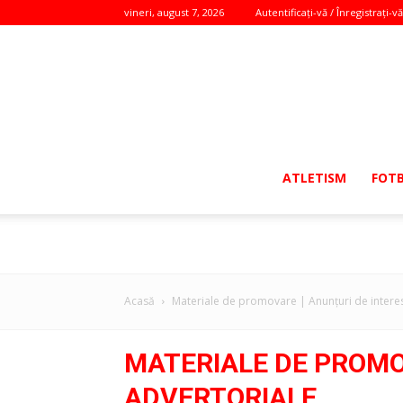
vineri, august 7, 2026
Autentificați-vă / Înregistrați-vă
ATLETISM
FOT
Acasă
Materiale de promovare | Anunţuri de interes
MATERIALE DE PROMOV
ADVERTORIALE