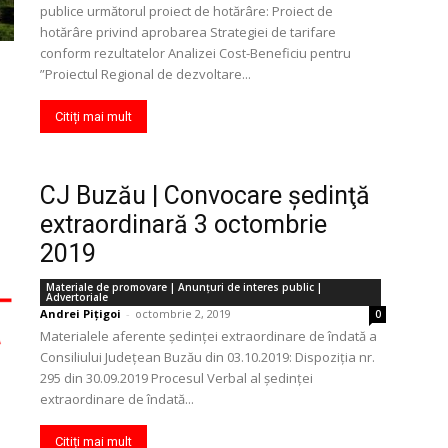
publice următorul proiect de hotărâre: Proiect de
hotărâre privind aprobarea Strategiei de tarifare
conform rezultatelor Analizei Cost-Beneficiu pentru
”Proiectul Regional de dezvoltare...
Citiți mai mult
CJ Buzău | Convocare şedinţă
extraordinară 3 octombrie
2019
Materiale de promovare | Anunţuri de interes public |
Advertoriale
Andrei Pițigoi
-
octombrie 2, 2019
0
Materialele aferente ședinței extraordinare de îndată a
Consiliului Județean Buzău din 03.10.2019: Dispoziția nr.
295 din 30.09.2019 Procesul Verbal al ședinței
extraordinare de îndată...
Citiți mai mult