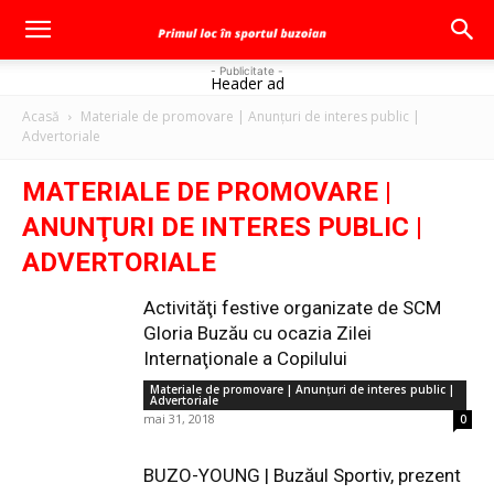
- Publicitate -
Header ad
Acasă
Materiale de promovare | Anunţuri de interes public |
Advertoriale
MATERIALE DE PROMOVARE |
ANUNŢURI DE INTERES PUBLIC |
ADVERTORIALE
Activităţi festive organizate de SCM
Gloria Buzău cu ocazia Zilei
Internaţionale a Copilului
Materiale de promovare | Anunţuri de interes public |
Advertoriale
mai 31, 2018
0
BUZO-YOUNG | Buzăul Sportiv, prezent