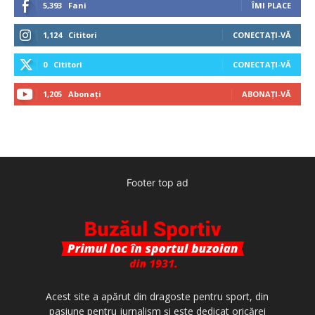
5,393
Fani
ÎMI PLACE
1,124
Cititori
CONECTAȚI-VĂ
0
Cititori
CONECTAȚI-VĂ
1,205
Abonați
ABONAȚI-VĂ
Footer top ad
Acest site a apărut din dragoste pentru sport, din
pasiune pentru jurnalism şi este dedicat oricărei