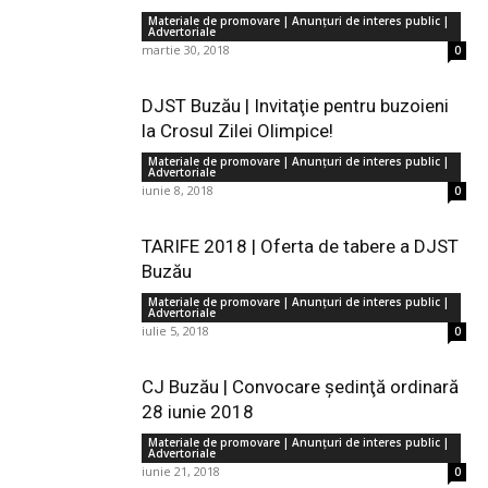
Materiale de promovare | Anunţuri de interes public |
Advertoriale
martie 30, 2018
0
DJST Buzău | Invitaţie pentru buzoieni
la Crosul Zilei Olimpice!
Materiale de promovare | Anunţuri de interes public |
Advertoriale
iunie 8, 2018
0
TARIFE 2018 | Oferta de tabere a DJST
Buzău
Materiale de promovare | Anunţuri de interes public |
Advertoriale
iulie 5, 2018
0
CJ Buzău | Convocare şedinţă ordinară
28 iunie 2018
Materiale de promovare | Anunţuri de interes public |
Advertoriale
iunie 21, 2018
0