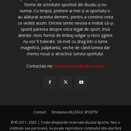
forme de activitate sportivă din Buzău şi nu
numai. Cu timpul, prieteni ai mei şi ai sportului s-
au alăturat acestui demers, pentru a construi ceea
ce vedeţi acum. Oricine simte nevoia e invitat să-şi
spună părerea despre orice legat de sport, însă
atenţie: nicio formă de limbaj vulgar şi nicio jignire
nu vor fi tolerate. Vă invit cu drag într-o lume
magnifică, palpitantă, veche de când lumea dar
mereu nouă şi atractivă: lumea sportului.
Contactați-ne:
buzaulsportiv@yahoo.com
Contact
Emisiunea BUZĂUL SPORTIV
© © 2011- 2025 | Toate drepturile rezervate Buzăul Sportiv. Nici o
instituţie sau persoană, nu poate reproduce conţinutul site-ului fără