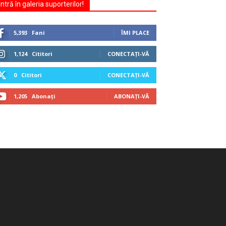
Intră în galeria suporterilor!
5,393
Fani
ÎMI PLACE
1,124
Cititori
CONECTAȚI-VĂ
0
Cititori
CONECTAȚI-VĂ
1,205
Abonați
ABONAȚI-VĂ