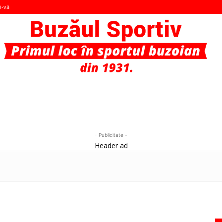
i-vă
Buzaul
- Publicitate -
Header ad
Sportiv