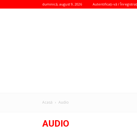
duminică, august 9, 2026
Autentificați-vă / Înregistraț
Acasă
Audio
AUDIO