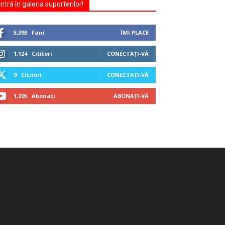
Intră în galeria suporterilor!
5,393
Fani
ÎMI PLACE
1,124
Cititori
CONECTAȚI-VĂ
0
Cititori
CONECTAȚI-VĂ
1,205
Abonați
ABONAȚI-VĂ