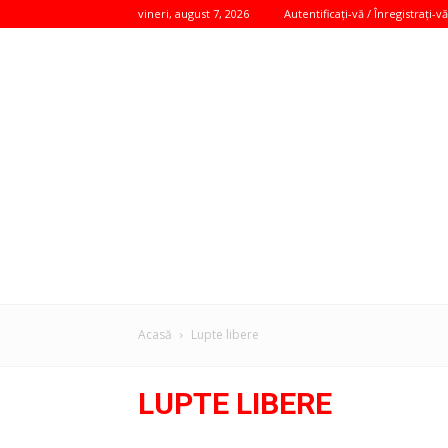
vineri, august 7, 2026
Autentificați-vă / Înregistrați-vă
Acasă
Lupte libere
LUPTE LIBERE