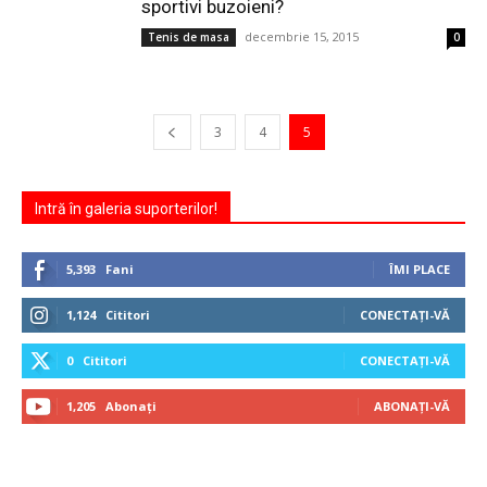
sportivi buzoieni?
decembrie 15, 2015
Tenis de masa
0
3
4
5
Intră în galeria suporterilor!
5,393
Fani
ÎMI PLACE
1,124
Cititori
CONECTAȚI-VĂ
0
Cititori
CONECTAȚI-VĂ
1,205
Abonați
ABONAȚI-VĂ