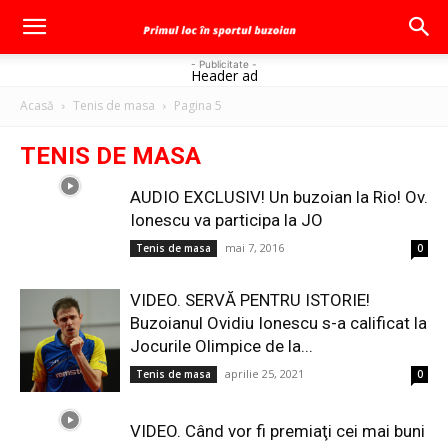
- Publicitate -
Header ad
Acasă
Tenis de masa
Pagina 5
TENIS DE MASA
AUDIO EXCLUSIV! Un buzoian la Rio! Ov.
Ionescu va participa la JO
mai 7, 2016
Tenis de masa
0
VIDEO. SERVĂ PENTRU ISTORIE!
Buzoianul Ovidiu Ionescu s-a calificat la
Jocurile Olimpice de la...
aprilie 25, 2021
Tenis de masa
0
VIDEO. Când vor fi premiaţi cei mai buni