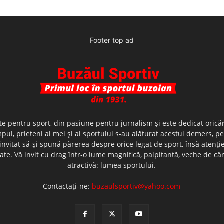
Footer top ad
te pentru sport, din pasiune pentru jurnalism şi este dedicat oricăr
ul, prieteni ai mei şi ai sportului s-au alăturat acestui demers, p
nvitat să-şi spună părerea despre orice legat de sport, însă atenţi
olerate. Vă invit cu drag într-o lume magnifică, palpitantă, veche de
atractivă: lumea sportului.
Contactați-ne:
buzaulsportiv@yahoo.com