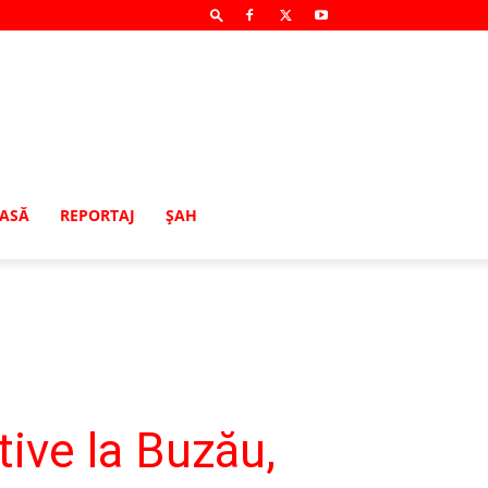
MASĂ
REPORTAJ
ŞAH
tive la Buzău,