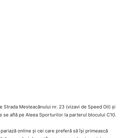
 pe Strada Mesteacănului nr. 23 (vizavi de Speed Oil) şi
e se află pe Aleea Sporturilor la parterul blocului C10.
 pariază online şi cei care preferă să îşi primească