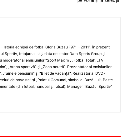
pe votanți la selecții”
i – Istoria echipei de fotbal Gloria Buzău 1971 – 2011”. În prezent
ul Sportiv, fotojurnalist şi data collector Data Sports Group şi
i moderator al emisiunilor "Sport Maxim", „Fotbal Total”, „TV
xim”, „Arena sportivă” şi „Zona neutră”. Prezentator al emisiunilor
”, „Tainele pensiunii” şi "Bilet de vacanţă". Realizator al DVD-
„Meciuri de poveste” şi „Palatul Comunal, simbol al Buzăului”. Peste
entate (din fotbal, handbal şi futsal). Manager "Buzăul Sportiv"