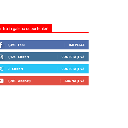
Intră în galeria suporterilor!
5,393
Fani
ÎMI PLACE
1,124
Cititori
CONECTAȚI-VĂ
0
Cititori
CONECTAȚI-VĂ
1,205
Abonați
ABONAȚI-VĂ