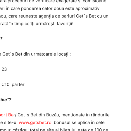
 fără proceduri de verificare exagerate şi comisioane
ări în care ponderea celor două este aproximativ
ou, care reuneşte agenţia de pariuri Get`s Bet cu un
ată în timp ce îţi urmăreşti favoriţii!
u?
e Get`s Bet din următoarele locaţii:
. 23
c C10, parter
tive”?
ort Bar
/ Get`s Bet din Buzău, menţionate în rândurile
pe site-ul
www.getsbet.ro
, bonusul se aplică în cele
mplu: câştigul total pe site al biletului este de 100 de