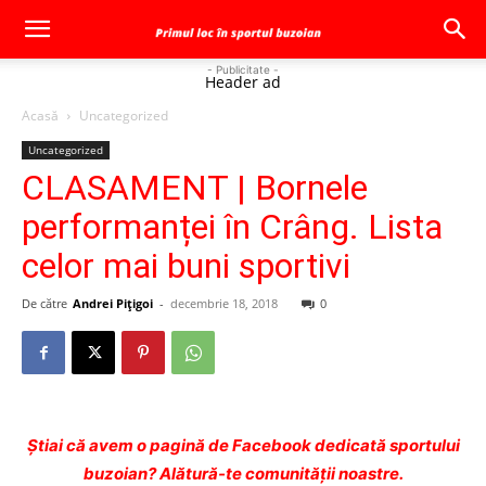
- Publicitate -
Header ad
Acasă
Uncategorized
Uncategorized
CLASAMENT | Bornele
performanței în Crâng. Lista
celor mai buni sportivi
De către
Andrei Pițigoi
-
decembrie 18, 2018
0
Ştiai că avem o pagină de Facebook dedicată sportului
buzoian? Alătură-te comunității noastre.