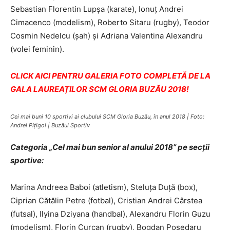
Sebastian Florentin Lupșa (karate), Ionuț Andrei
Cimacenco (modelism), Roberto Sitaru (rugby), Teodor
Cosmin Nedelcu (șah) și Adriana Valentina Alexandru
(volei feminin).
CLICK AICI PENTRU GALERIA FOTO COMPLETĂ DE LA
GALA LAUREAȚILOR SCM GLORIA BUZĂU 2018!
Cei mai buni 10 sportivi ai clubului SCM Gloria Buzău, în anul 2018 | Foto:
Andrei Pițigoi | Buzăul Sportiv
Categoria „Cel mai bun senior al anului 2018” pe secții
sportive:
Marina Andreea Baboi (atletism), Steluța Duță (box),
Ciprian Cătălin Petre (fotbal), Cristian Andrei Cârstea
(futsal), Ilyina Dziyana (handbal), Alexandru Florin Guzu
(modelism), Florin Curcan (rugby), Bogdan Posedaru