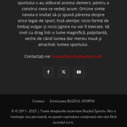
sportului s-au alăturat acestui demers, pentru a
construi ceea ce vedeţi acum. Oricine simte
nevoia e invitat să-şi spună părerea despre
orice legat de sport, însă atenţie: nicio formă de
limbaj vulgar şi nicio jignire nu vor fi tolerate. Vă
invit cu drag într-o lume magnifică, palpitantă,
veche de când lumea dar mereu nouă şi
atractivă: lumea sportului.
Contactați-ne:
buzaulsportiv@yahoo.com
Contact
Emisiunea BUZĂUL SPORTIV
© © 2011- 2025 | Toate drepturile rezervate Buzăul Sportiv. Nici o
instituţie sau persoană, nu poate reproduce conţinutul site-ului fără
acordul scris.