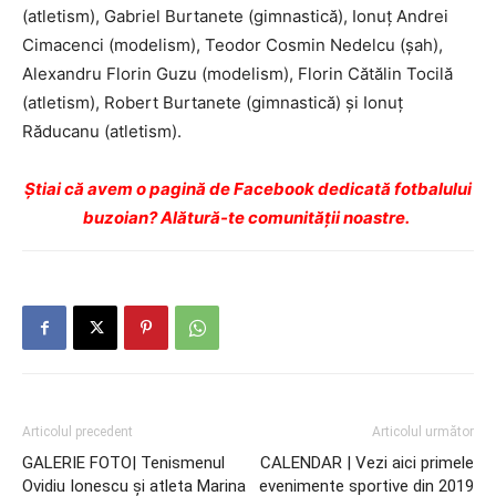
(atletism), Gabriel Burtanete (gimnastică), Ionuț Andrei
Cimacenci (modelism), Teodor Cosmin Nedelcu (șah),
Alexandru Florin Guzu (modelism), Florin Cătălin Tocilă
(atletism), Robert Burtanete (gimnastică) și Ionuț
Răducanu (atletism).
Ştiai că avem o pagină de Facebook dedicată fotbalului
buzoian? Alătură-te comunității noastre.
Articolul precedent
Articolul următor
GALERIE FOTO| Tenismenul
CALENDAR | Vezi aici primele
Ovidiu Ionescu și atleta Marina
evenimente sportive din 2019