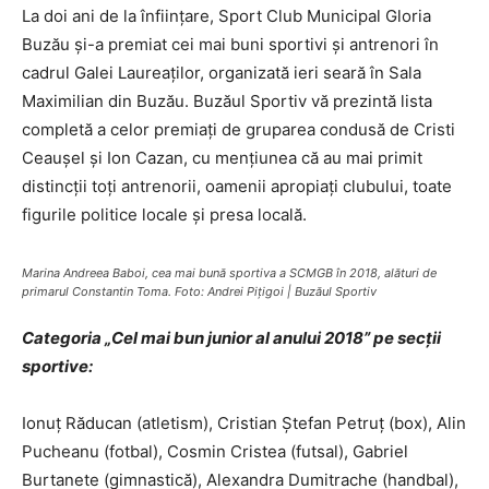
La doi ani de la înființare, Sport Club Municipal Gloria
Buzău și-a premiat cei mai buni sportivi și antrenori în
cadrul Galei Laureaților, organizată ieri seară în Sala
Maximilian din Buzău. Buzăul Sportiv vă prezintă lista
completă a celor premiați de gruparea condusă de Cristi
Ceaușel și Ion Cazan, cu mențiunea că au mai primit
distincții toți antrenorii, oamenii apropiați clubului, toate
figurile politice locale și presa locală.
Marina Andreea Baboi, cea mai bună sportiva a SCMGB în 2018, alături de
primarul Constantin Toma. Foto: Andrei Pițigoi | Buzăul Sportiv
Categoria „Cel mai bun junior al anului 2018” pe secții
sportive:
Ionuț Răducan (atletism), Cristian Ștefan Petruț (box), Alin
Pucheanu (fotbal), Cosmin Cristea (futsal), Gabriel
Burtanete (gimnastică), Alexandra Dumitrache (handbal),