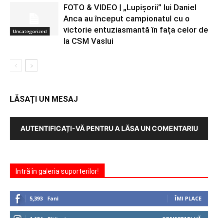
FOTO & VIDEO | „Lupișorii” lui Daniel
Anca au început campionatul cu o
victorie entuziasmantă în fața celor de
Uncategorized
la CSM Vaslui
LĂSAȚI UN MESAJ
AUTENTIFICAȚI-VĂ PENTRU A LĂSA UN COMENTARIU
Intră în galeria suporterilor!
5,393
Fani
ÎMI PLACE