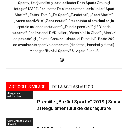
Sportiv, fotojurnalist şi data collector Data Sports Group şi
fotograf 123RF. Realizator TV şi moderator al emisiunilor "Sport
Maxim", „Fotbal Total”, „TV Sport”, „Eurofotbal”, „Sport Maxim”,
„Arena sportivă” şi „Zona neutră”. Prezentator al emisiunilor „În
spatele uşilor de restaurant”, „Tainele pensiunii” şi "Bilet de
vacanţă". Realizator al DVD-urilor „Războinicii la Ciuta”, „Meciuri
de poveste” şi „Palatul Comunal, simbol al Buzăului”. Peste 200
de evenimente sportive comentate (din fotbal, handbal şi futsal).
Manager "Buzăul Sportiv" & "Agora Buzau".
ARTICOLE SIMILARE
DE LA ACELAȘI AUTOR
Alegerea
editorului
Premiile „Buzăul Sportiv” 2019 | Sumar
al Regulamentului de desfășurare
Comunicate DJST
Buzau