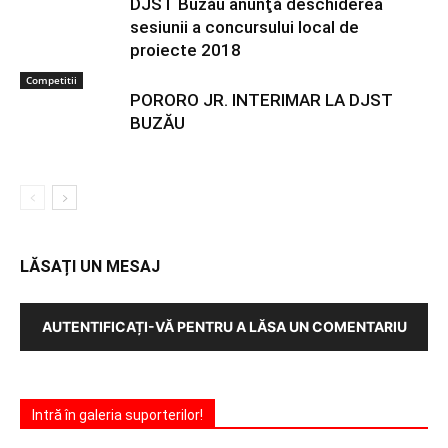
DJST Buzău anunţă deschiderea
sesiunii a concursului local de
proiecte 2018
Competitii
PORORO JR. INTERIMAR LA DJST
BUZĂU
LĂSAȚI UN MESAJ
AUTENTIFICAȚI-VĂ PENTRU A LĂSA UN COMENTARIU
Intră în galeria suporterilor!