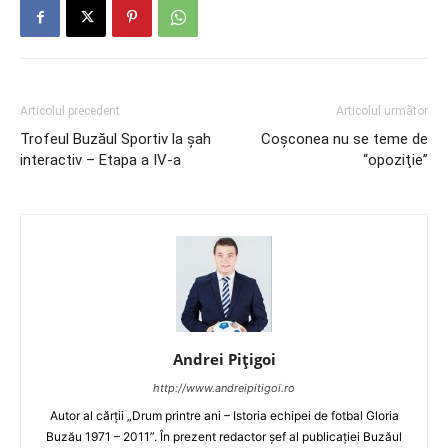
Articolul precedent
Articolul următor
Trofeul Buzăul Sportiv la șah
Coşconea nu se teme de
interactiv – Etapa a IV-a
“opoziţie”
Andrei Pițigoi
http://www.andreipitigoi.ro
Autor al cărţii „Drum printre ani – Istoria echipei de fotbal Gloria
Buzău 1971 – 2011”. În prezent redactor şef al publicaţiei Buzăul