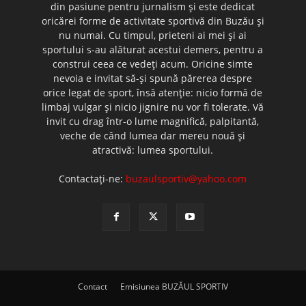
din pasiune pentru jurnalism şi este dedicat
oricărei forme de activitate sportivă din Buzău şi
nu numai. Cu timpul, prieteni ai mei şi ai
sportului s-au alăturat acestui demers, pentru a
construi ceea ce vedeţi acum. Oricine simte
nevoia e invitat să-şi spună părerea despre
orice legat de sport, însă atenţie: nicio formă de
limbaj vulgar şi nicio jignire nu vor fi tolerate. Vă
invit cu drag într-o lume magnifică, palpitantă,
veche de când lumea dar mereu nouă şi
atractivă: lumea sportului.
Contactați-ne:
buzaulsportiv@yahoo.com
Contact
Emisiunea BUZĂUL SPORTIV