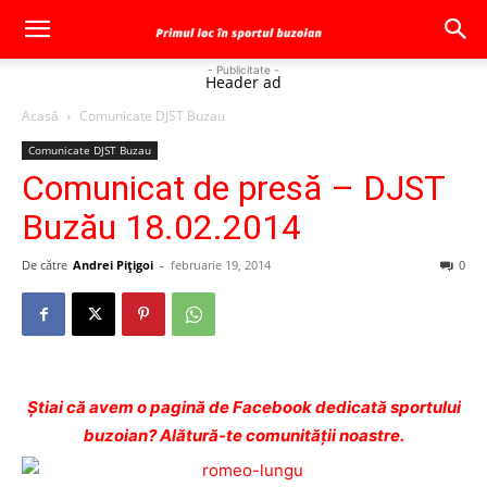
- Publicitate -
Header ad
Acasă
Comunicate DJST Buzau
Comunicate DJST Buzau
Comunicat de presă – DJST
Buzău 18.02.2014
De către
Andrei Pițigoi
-
februarie 19, 2014
0
Ştiai că avem o pagină de Facebook dedicată sportului
buzoian? Alătură-te comunității noastre.