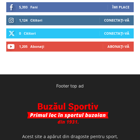
5,393
Fani
ÎMI PLACE
1,124
Cititori
CONECTAȚI-VĂ
0
Cititori
CONECTAȚI-VĂ
1,205
Abonați
ABONAȚI-VĂ
Footer top ad
Acest site a apărut din dragoste pentru sport,