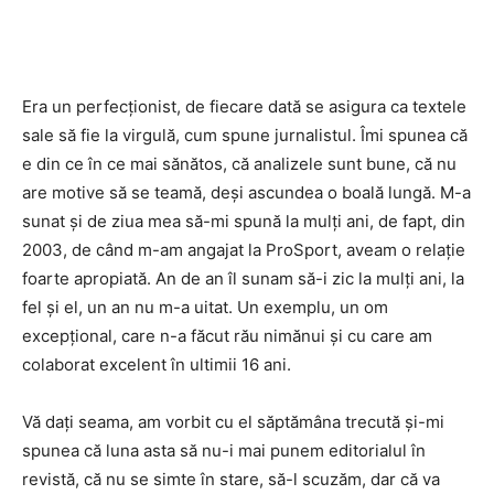
Era un perfecționist, de fiecare dată se asigura ca textele
sale să fie la virgulă, cum spune jurnalistul. Îmi spunea că
e din ce în ce mai sănătos, că analizele sunt bune, că nu
are motive să se teamă, deși ascundea o boală lungă. M-a
sunat și de ziua mea să-mi spună la mulți ani, de fapt, din
2003, de când m-am angajat la ProSport, aveam o relație
foarte apropiată. An de an îl sunam să-i zic la mulți ani, la
fel și el, un an nu m-a uitat. Un exemplu, un om
excepțional, care n-a făcut rău nimănui și cu care am
colaborat excelent în ultimii 16 ani.
Vă dați seama, am vorbit cu el săptămâna trecută și-mi
spunea că luna asta să nu-i mai punem editorialul în
revistă, că nu se simte în stare, să-l scuzăm, dar că va