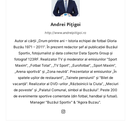
Andrei Pițigoi
http://www.andreipitigoi.ro
Autor al cărţii „Drum printre ani – Istoria echipei de fotbal Gloria
Buzău 1971 – 2011”. În prezent redactor şef al publicaţiei Buzăul
Sportiv, fotojurnalist şi data collector Data Sports Group şi
fotograf 123RF. Realizator TV şi moderator al emisiunilor "Sport
Maxim", „Fotbal Total”, „TV Sport”, „Eurofotbal”, „Sport Maxim”,
„Arena sportivă” şi „Zona neutră”. Prezentator al emisiunilor „În
spatele uşilor de restaurant”, „Tainele pensiunii” şi "Bilet de
vacanţă". Realizator al DVD-urilor „Războinicii la Ciuta”, „Meciuri
de poveste” şi „Palatul Comunal, simbol al Buzăului”. Peste 200
de evenimente sportive comentate (din fotbal, handbal şi futsal).
Manager "Buzăul Sportiv" & "Agora Buzau".