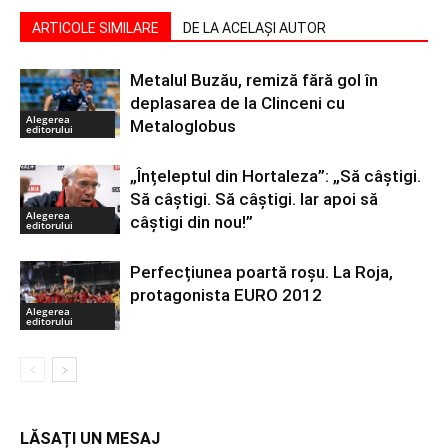
ARTICOLE SIMILARE
DE LA ACELAȘI AUTOR
Metalul Buzău, remiză fără gol în
deplasarea de la Clinceni cu
Alegerea
Metaloglobus
editorului
„Înțeleptul din Hortaleza”: „Să câștigi.
Să câștigi. Să câștigi. Iar apoi să
Alegerea
câștigi din nou!”
editorului
Perfecțiunea poartă roșu. La Roja,
protagonista EURO 2012
Alegerea
editorului
LĂSAȚI UN MESAJ