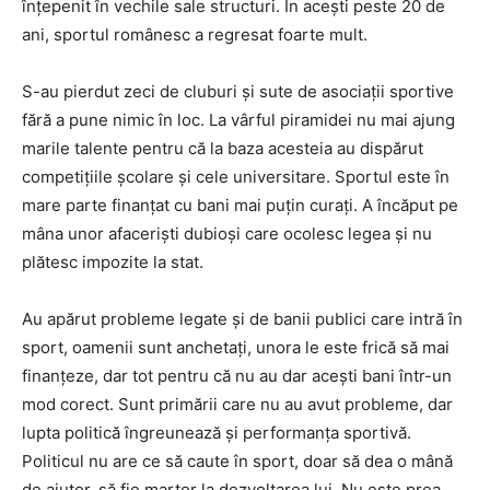
înţepenit în vechile sale structuri. În aceşti peste 20 de
ani, sportul românesc a regresat foarte mult.
S-au pierdut zeci de cluburi şi sute de asociaţii sportive
fără a pune nimic în loc. La vârful piramidei nu mai ajung
marile talente pentru că la baza acesteia au dispărut
competiţiile şcolare şi cele universitare. Sportul este în
mare parte finanţat cu bani mai puţin curaţi. A încăput pe
mâna unor afacerişti dubioşi care ocolesc legea şi nu
plătesc impozite la stat.
Au apărut probleme legate şi de banii publici care intră în
sport, oamenii sunt anchetaţi, unora le este frică să mai
finanţeze, dar tot pentru că nu au dar aceşti bani într-un
mod corect. Sunt primării care nu au avut probleme, dar
lupta politică îngreunează şi performanţa sportivă.
Politicul nu are ce să caute în sport, doar să dea o mână
de ajutor, să fie martor la dezvoltarea lui. Nu este prea