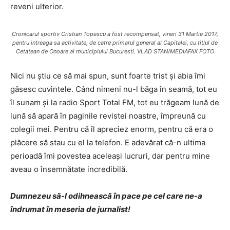
reveni ulterior.
Cronicarul sportiv Cristian Topescu a fost recompensat, vineri 31 Martie 2017,
pentru intreaga sa activitate, de catre primarul general al Capitalei, cu titlul de
Cetatean de Onoare al municipiului Bucuresti. VLAD STAN/MEDIAFAX FOTO
Nici nu știu ce să mai spun, sunt foarte trist și abia îmi
găsesc cuvintele. Când nimeni nu-l băga în seamă, tot eu
îl sunam și la radio Sport Total FM, tot eu trăgeam lună de
lună să apară în paginile revistei noastre, împreună cu
colegii mei. Pentru că îl apreciez enorm, pentru că era o
plăcere să stau cu el la telefon. E adevărat că-n ultima
perioadă îmi povestea aceleași lucruri, dar pentru mine
aveau o însemnătate incredibilă.
Dumnezeu să-l odihnească în pace pe cel care ne-a
îndrumat în meseria de jurnalist!