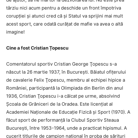
târziu nici acum pentru a deschide un front împotriva
corupţiei şi atunci cred că şi Statul va sprijini mai mult
acest sport, care odată curăţat de mafie va avea o altă
imagine!
Cine a fost Cristian Țopescu
Comentatorul sportiv Cristian George Ţopescu s-a
născut la 26 martie 1937, în Bucureşti. Băiatul ofiţerului
de cavalerie Felix Ţopescu, membru al echipei hipice a
României, participantă la Olimpiada din Berlin din anul
1936, Cristian Ţopescu i-a călcat pe urme, absolvind
Şcoala de Grăniceri de la Oradea. Este licenţiat al
Academiei Naţionale de Educaţie Fizică şi Sport (1970). A
făcut sport de performanţă la Clubul Sportiv Steaua
Bucureşti, între 1953-1964, unde a practicat hipismul. A
cucerit titlurile de campion naţional în proba de sărituri