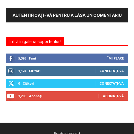
AUTENTIFICAȚI-VĂ PENTRU A LĂSA UN COMENTARIU
Intră în galeria suporterilor!
5,393
Fani
ÎMI PLACE
1,124
Cititori
CONECTAȚI-VĂ
0
Cititori
CONECTAȚI-VĂ
1,205
Abonați
ABONAȚI-VĂ
Footer top ad