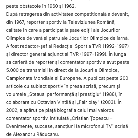
peste obstacole în 1960 şi 1962.
După retragerea din activitatea competiţională a devenit,
din 1967, reporter sportiv la Televiziunea Română,
calitate în care a participat la şase ediţii ale Jocurilor
Olimpice de vară şi patru ale Jocurilor Olimpice de iarnă.
A fost redactor-şef al Redacţiei Sport a TVR (1992-1997)
şi director general adjunct al TVR (1997-1999). În lunga
sa carieră de reporter şi comentator sportiv a avut peste
5.000 de transmisii în direct de la Jocurile Olimpice,
Campionate Mondiale şi Europene. A publicat peste 200
articole cu subiect sportiv în presa scrisă, precum şi
volumele „Steaua, performanţă şi prestigiu” (1988), în
colaborare cu Octavian Vintilă şi „Fair play” (2003). În
2002, a apărut pe piaţă biografia celui mai valoros
comentator sportiv, intitulată „Cristian Ţopescu –
Evenimente, succese, sancţiuni la microfonul TV” scrisă
de Alexandru Răducanu.