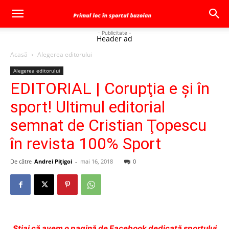
- Publicitate -
Header ad
Acasă
Alegerea editorului
Alegerea editorului
EDITORIAL | Corupţia e şi în
sport! Ultimul editorial
semnat de Cristian Ţopescu
în revista 100% Sport
De către
Andrei Pițigoi
-
mai 16, 2018
0
Ştiai că avem o pagină de Facebook dedicată sportului