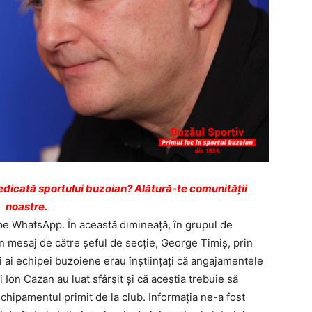
dicată sportului buzoian? Alătură-te comunității
noastre.
 pe WhatsApp. În această dimineaţă, în grupul de
un mesaj de către şeful de secţie, George Timiş, prin
 ai echipei buzoiene erau înştiinţaţi că angajamentele
Ion Cazan au luat sfârşit şi că aceştia trebuie să
 echipamentul primit de la club. Informaţia ne-a fost