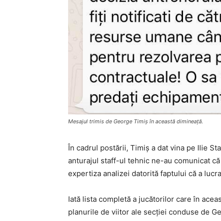
Mesajul trimis de George Timiş în această dimineaţă.
În cadrul postării, Timiş a dat vina pe Ilie S
anturajul staff-ul tehnic ne-au comunicat că l
expertiza analizei datorită faptului că a luc
Iată lista completă a jucătorilor care în ace
planurile de viitor ale secţiei conduse de G