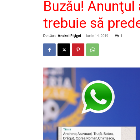
Buzău! Anunţul 
trebuie să pre
De către
Andrei Pițigoi
-
iunie 14, 2019
1