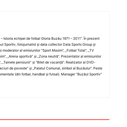
i – Istoria echipei de fotbal Gloria Buzău 1971 – 2011”. În prezent
ul Sportiv, fotojurnalist şi data collector Data Sports Group şi
i moderator al emisiunilor "Sport Maxim", „Fotbal Total”, „TV
xim”, „Arena sportivă” şi „Zona neutră”. Prezentator al emisiunilor
”, „Tainele pensiunii” şi "Bilet de vacanţă". Realizator al DVD-
„Meciuri de poveste” şi „Palatul Comunal, simbol al Buzăului”. Peste
entate (din fotbal, handbal şi futsal). Manager "Buzăul Sportiv"