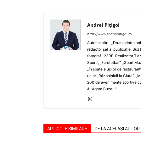
Andrei Pițigoi
http://www.andreipitigoi.ro
Autor al cărţii „Drum printre an
redactor şef al publicaţiei Buză
fotograf 123RF. Realizator TV ş
Sport”, „Eurofotbal”, „Sport Ma
„În spatele uşilor de restaurant
urilor „Războinicii la Ciuta”, 
200 de evenimente sportive com
& "Agora Buzau".
ARTICOLE SIMILARE
DE LA ACELAȘI AUTOR