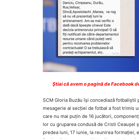
Ştiai că avem o pagină de Facebook de
SCM Gloria Buzău îşi concediază fotbaliştii
mesagerie al secţiei de fotbal a fost trimis 
care nu mai puţin de 16 jucători, componenţi
lor cu gruparea condusă de Cristi Ceauşel şi 
predea luni, 17 iunie, la reunirea formaţiei,