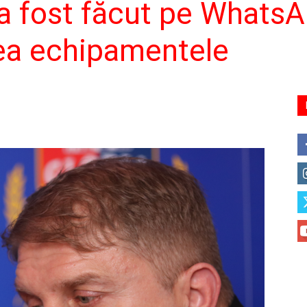
a fost făcut pe WhatsAp
dea echipamentele