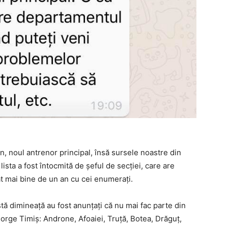
tan, noul antrenor principal, însă sursele noastre din
ista a fost întocmită de şeful de secţiei, care are
rat mai bine de un an cu cei enumeraţi.
astă dimineaţă au fost anunţaţi că nu mai fac parte din
eorge Timiş: Androne, Afoaiei, Truţă, Botea, Drăguţ,