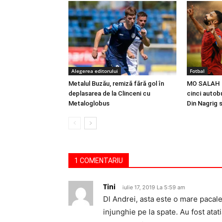
Alegerea editorului
Fotbal
Metalul Buzău, remiză fără gol în
MO SALAH |
deplasarea de la Clinceni cu
cinci autobu
Metaloglobus
Din Nagrig 
1 COMENTARIU
Tini
iulie 17, 2019 La 5:59 am
Dl Andrei, asta este o mare pacale
injunghie pe la spate. Au fost atati