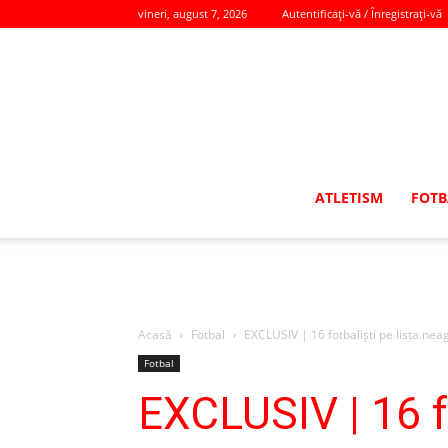
vineri, august 7, 2026
Autentificați-vă / Înregistrați-vă
ATLETISM
FOTB
Acasă
Fotbal
EXCLUSIV | 16 fotbalişti pe lista nea
Fotbal
EXCLUSIV | 16 fo