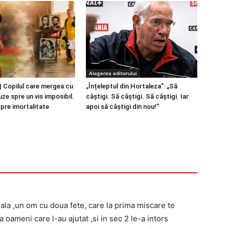
Alegerea editorului
 Copilul care mergea cu
„Înțeleptul din Hortaleza”: „Să
ze spre un vis imposibil.
câștigi. Să câștigi. Să câștigi. Iar
spre imortalitate
apoi să câștigi din nou!”
ala ,un om cu doua fete, care la prima miscare te
a oameni care l-au ajutat ,si in sec 2 le-a intors