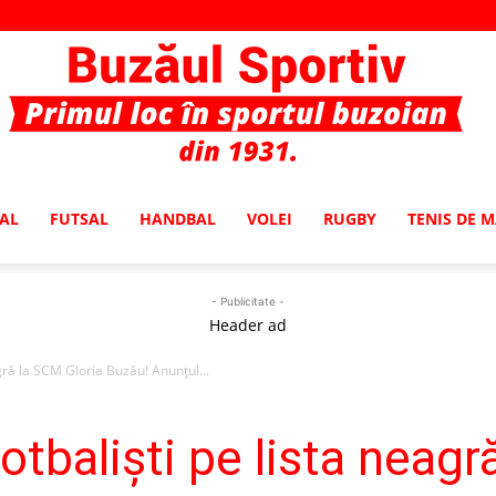
AL
FUTSAL
HANDBAL
VOLEI
RUGBY
TENIS DE 
Buzaul
- Publicitate -
Header ad
gră la SCM Gloria Buzău! Anunţul...
Sportiv
tbalişti pe lista neagr