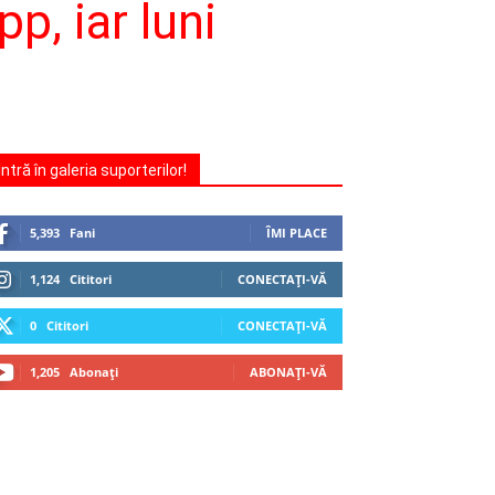
p, iar luni
Intră în galeria suporterilor!
5,393
Fani
ÎMI PLACE
1,124
Cititori
CONECTAȚI-VĂ
0
Cititori
CONECTAȚI-VĂ
1,205
Abonați
ABONAȚI-VĂ