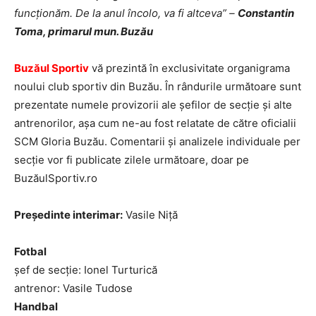
funcţionăm. De la anul încolo, va fi altceva” –
Constantin
Toma, primarul mun. Buzău
Buzăul Sportiv
vă prezintă în exclusivitate organigrama
noului club sportiv din Buzău. În rândurile următoare sunt
prezentate numele provizorii ale şefilor de secţie şi alte
antrenorilor, aşa cum ne-au fost relatate de către oficialii
SCM Gloria Buzău. Comentarii şi analizele individuale per
secţie vor fi publicate zilele următoare, doar pe
BuzăulSportiv.ro
Preşedinte interimar:
Vasile Niţă
Fotbal
şef de secţie: Ionel Turturică
antrenor: Vasile Tudose
Handbal