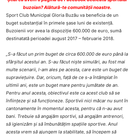
buzoian? Alătură-te comunității noastre.
Sport Club Municipal Gloria Buzău va beneficia de un
buget substanţial în primele şase luni de existenţă.
Buzoienii vor avea la dispoziţie 600.000 de euro, sumă
destinatată perioadei august 2017 – februarie 2018.
„S-a făcut un prim buget de circa 600.000 de euro până la
sfârşitul acestui an. S-au făcut nişte simulări, au fost mai
multe scenarii, l-am ales pe acesta, care este un buget de
supravieţuire. Dar, oricum, faţă de ce s-a întâmplat în
ultimii ani, este un buget mare pentru jumătate de an.
Pentru anul acesta, obiectivul este ca acest club să se
înfiinţeze şi să funcţioneze. Sportivii nici măcar nu sunt în
cantonamente în momentul acesta, pentru că n-au avut
bani. Trebuie să angajăm sportivi, să angajăm antrenori,
să igienizăm şi să îmbunătăţim spaţiile sportive. Anul
acesta vrem să ajungem la stabilitate, să începem să