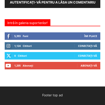
AUTENTIFICAȚI-VĂ PENTRU A LĂSA UN COMENTARIU
Intră în galeria suporterilor!
5,393
Fani
ÎMI PLACE
1,124
Cititori
CONECTAȚI-VĂ
0
Cititori
CONECTAȚI-VĂ
1,205
Abonați
ABONAȚI-VĂ
Footer top ad