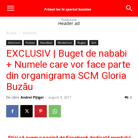
- Publicitate -
Header ad
Acasă
Atletism
Atletism
Fotbal
Handbal
Modelism
Rugby
Sah
EXCLUSIV | Buget de nababi
+ Numele care vor face parte
din organigrama SCM Gloria
Buzău
De către
Andrei Pițigoi
-
august 9, 2017
0
Ştiai că avem o pagină de Facebook dedicată sportului