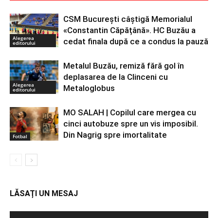
CSM București câștigă Memorialul
«Constantin Căpățână». HC Buzău a
Alegerea
cedat finala după ce a condus la pauză
editorului
Metalul Buzău, remiză fără gol în
deplasarea de la Clinceni cu
Alegerea
Metaloglobus
editorului
MO SALAH | Copilul care mergea cu
cinci autobuze spre un vis imposibil.
Din Nagrig spre imortalitate
Fotbal
LĂSAȚI UN MESAJ