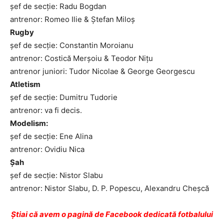
şef de secţie: Radu Bogdan
antrenor: Romeo Ilie & Ştefan Miloş
Rugby
şef de secţie: Constantin Moroianu
antrenor: Costică Merşoiu & Teodor Niţu
antrenor juniori: Tudor Nicolae & George Georgescu
Atletism
şef de secţie: Dumitru Tudorie
antrenor: va fi decis.
Modelism:
şef de secţie: Ene Alina
antrenor: Ovidiu Nica
Şah
şef de secţie: Nistor Slabu
antrenor: Nistor Slabu, D. P. Popescu, Alexandru Cheşcă
Ştiai că avem o pagină de Facebook dedicată fotbalului