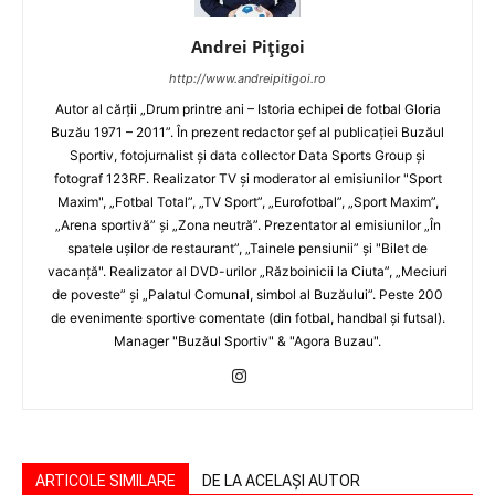
Andrei Pițigoi
http://www.andreipitigoi.ro
Autor al cărţii „Drum printre ani – Istoria echipei de fotbal Gloria
Buzău 1971 – 2011”. În prezent redactor şef al publicaţiei Buzăul
Sportiv, fotojurnalist şi data collector Data Sports Group şi
fotograf 123RF. Realizator TV şi moderator al emisiunilor "Sport
Maxim", „Fotbal Total”, „TV Sport”, „Eurofotbal”, „Sport Maxim”,
„Arena sportivă” şi „Zona neutră”. Prezentator al emisiunilor „În
spatele uşilor de restaurant”, „Tainele pensiunii” şi "Bilet de
vacanţă". Realizator al DVD-urilor „Războinicii la Ciuta”, „Meciuri
de poveste” şi „Palatul Comunal, simbol al Buzăului”. Peste 200
de evenimente sportive comentate (din fotbal, handbal şi futsal).
Manager "Buzăul Sportiv" & "Agora Buzau".
ARTICOLE SIMILARE
DE LA ACELAȘI AUTOR