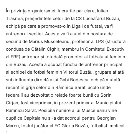
În privinţa organigramei, lucrurile par clare, Iulian
Trăsnea, preşedintele celor de la CS Luceafărul Buzău,
echipă pe care a promovat-o în Liga I de futsal, va fi
antrenorul secţiei. Acesta va fi ajutat din postura de
secund de Marius Musceleanu, profesor al LPS (structură
condusă de Cătălin Cighir, membru în Comitetul Executiv
al FRF) antrenor şi totodată promotor al fotbalului feminin
din Buzău. Acesta a ocupat funcţia de antrenor principal
al echipei de fotbal feminin Viitorul Buzău, grupare aflată
sub influenţa directă a lui Gabi Bodescu, echipă mutată
recent în grija celor din Râmnicu Sărat, acolo unde
federalii au dezvoltat o relaţie foarte bună cu Sorin
Cîrjan, fost viceprimar, în prezent primar al Municipiului
Râmnicu Sărat. Posibila numire a lui Musceleanu vine
după ce Capitala nu şi-a dat acordul pentru Georgian
Marcu, fostul jucător al FC Gloria Buzău, fotbalist implicat