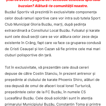
buzoian? Alătură-te comunității noastre.
Buzăul Sportiv vă prezintă în exclusivitate componenţa
celor două ramuri sportive care vor intra sub tutela Sport
Club Municipal Gloria Buzău, marţi, după şedinţa
extraordinară a Consiliului Local Buzău. Futsalul şi karate
sunt cele două secţii care se vor alătura celor zece deja
existente în Crâng, fapt care va face ca gruparea condusă
de Cristi Ceauşel şi Ion Cazan să fie printre cele mai mari
cluburi polisportive din ţară.
Tot în exclusivitate, vă prezentăm cele două cereri
depuse de către Costin Stanciu, în prezent antrenor şi
preşedinte al clubului de karate Phoenix Shiro, alături de
cea depusă de omul de afaceri local Ionel Turturică,
preşedintele celor de la FC Buzău, în numele CS
Luceafărul Buzău. Cele două solicitări sunt în atenţia
primarului Municipiului Buzău, Constantin Toma şi printre