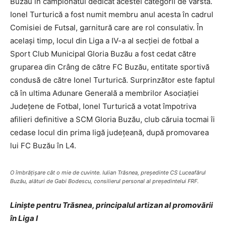
Buzău în campionatul dedicat acestei categorii de vârstă.
Ionel Turturică a fost numit membru anul acesta în cadrul
Comisiei de Futsal, garnitură care are rol consulativ. În
acelaşi timp, locul din Liga a IV-a al secţiei de fotbal a
Sport Club Municipal Gloria Buzău a fost cedat către
gruparea din Crâng de către FC Buzău, entitate sportivă
condusă de către Ionel Turturică. Surprinzător este faptul
că în ultima Adunare Generală a membrilor Asociaţiei
Judeţene de Fotbal, Ionel Turturică a votat împotriva
afilieri definitive a SCM Gloria Buzău, club căruia tocmai îi
cedase locul din prima ligă judeţeană, după promovarea
lui FC Buzău în L4.
O îmbrăţişare cât o mie de cuvinte. Iulian Trăsnea, preşedinte CS Luceafărul
Buzău, alături de Gabi Bodescu, consilierul personal al preşedintelui FRF.
Linişte pentru Trăsnea, principalul artizan al promovării
în Liga I