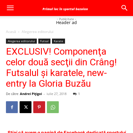
- Publicitate -
Header ad
Acasă
Alegerea editorului
Alegerea editorului
Futsal
Karate
EXCLUSIV! Componenţa
celor două secţii din Crâng!
Futsalul şi karatele, new-
entry la Gloria Buzău
De către
Andrei Pițigoi
-
iulie 27, 2018
1
Ştiai că avem o pagină de Facebook dedicată sportului