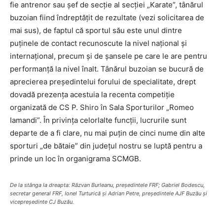
fie antrenor sau şef de secţie al secţiei „Karate”, tânărul
buzoian fiind îndreptăţit de rezultate (vezi solicitarea de
mai sus), de faptul că sportul său este unul dintre
puţinele de contact recunoscute la nivel naţional şi
internaţional, precum şi de şansele pe care le are pentru
performanţă la nivel înalt. Tânărul buzoian se bucură de
aprecierea preşedintelui forului de specialitate, drept
dovadă prezenţa acestuia la recenta competiţie
organizată de CS P. Shiro în Sala Sporturilor „Romeo
Iamandi”. În privinţa celorlalte funcţii, lucrurile sunt
departe de a fi clare, nu mai puţin de cinci nume din alte
sporturi „de bătaie” din judeţul nostru se luptă pentru a
prinde un loc în organigrama SCMGB.
De la stânga la dreapta: Răzvan Burleanu, preşedintele FRF; Gabriel Bodescu,
secretar general FRF, Ionel Turturică şi Adrian Petre, preşedintele AJF Buzău şi
vicepreşedinte CJ Buzău.