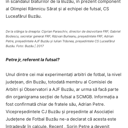
în scandalul blaturilor de la Buzău, în prezent component
al Olimpiei Râmnicu Sărat şi al echipei de futsal, CS
Luceafărul Buzău.
De la stânga la dreapta: Ciprian Paraschiv, director de dezvoltare FRF; Gabriel
Bodescu, secretar general FRF; Răzvan Burleanu, preşedintele FRF; Adrian
Petre, preşedintele AJF Buzău şi Iulian Trăsnea, preşedintele CS Luceafărul
Buzău. Foto: Buzău | 2017
Petre jr, referent la futsal?
Unul dintre cei mai experimentaţi arbitri de fotbal, la nivel
judeţean, din Buzău, totodată membru al Comisiei de
Arbitri şi Observatori a AJF Buzău, ar urma să facă parte
din organigrama secţiei de futsal a SCMGB. Informaţia a
fost confirmată chiar de fratele său, Adrian Petre.
Vicepreşedintele CJ Buzău şi preşedinte al Asociaţiei
Judeţene de Fotbal Buzău ne-a declarat că acesta este
întradevăr în calcule. Recent , Sorin Petre a devenit