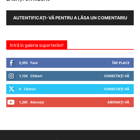
AUTENTIFICAȚI-VĂ PENTRU A LĂSA UN COMENTARIU
Intră în galeria suporterilor!
5,393
Fani
ÎMI PLACE
1,124
Cititori
CONECTAȚI-VĂ
0
Cititori
CONECTAȚI-VĂ
1,205
Abonați
ABONAȚI-VĂ