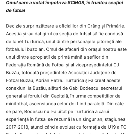
Omul care a votat împotriva SCMGB, în fruntea secţiei
de futsal
Decizie surprinzătoare a oficialilor din Crâng şi Primărie.
Aceştia şi-au dat girul ca secţia de futsal să fie condusă
de Ionel Turturică, unul dintre personajele pitoreşti ale
fotbalului buzoian. Omul de afaceri din oraşul nostru este
unul dintre apropiaţii de primă mână a şefilor din
Federaţia Română de Fotbal şi al vicepreşedintelui CJ
Buzău, totodată preşedintele Asociaţiei Judeţene de
Fotbal Buzău, Adrian Petre. Turturică şi-a creat aceste
conexiuni la Buzău, alături de Gabi Bodescu, secretarul
general al forului din Capitală, în urma competiţiilor de
minifotbal, ascensiunea celor doi fiind paralelă. Din câte
se pare, Bodescu nu l-a uitat pe Turturică a cărui
experienţă în futsal se rezumă la un singur an, stagiunea
2017-2018, atunci când a evoluat cu formaţia de U19 a FC