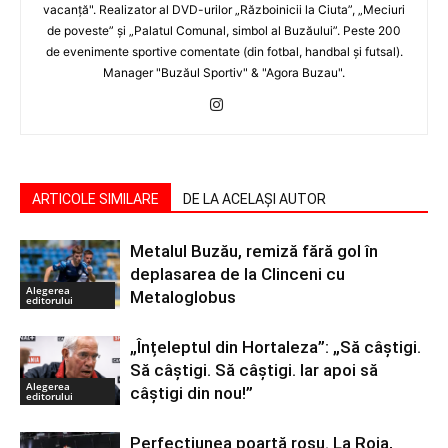
vacanţă". Realizator al DVD-urilor „Războinicii la Ciuta”, „Meciuri
de poveste” şi „Palatul Comunal, simbol al Buzăului”. Peste 200
de evenimente sportive comentate (din fotbal, handbal şi futsal).
Manager "Buzăul Sportiv" & "Agora Buzau".
ARTICOLE SIMILARE
DE LA ACELAȘI AUTOR
Metalul Buzău, remiză fără gol în
deplasarea de la Clinceni cu
Alegerea
Metaloglobus
editorului
„Înțeleptul din Hortaleza”: „Să câștigi.
Să câștigi. Să câștigi. Iar apoi să
Alegerea
câștigi din nou!”
editorului
Perfecțiunea poartă roșu. La Roja,