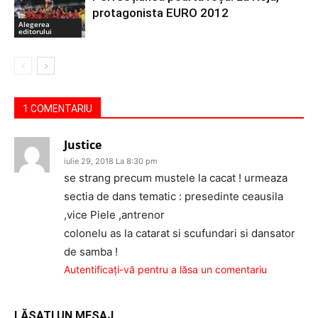
protagonista EURO 2012
Alegerea
editorului
1 COMENTARIU
Justice
iulie 29, 2018 La 8:30 pm
se strang precum mustele la cacat ! urmeaza
sectia de dans tematic : presedinte ceausila
,vice Piele ,antrenor
colonelu as la catarat si scufundari si dansator
de samba !
Autentificați-vă pentru a lăsa un comentariu
LĂSAȚI UN MESAJ