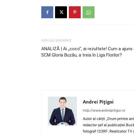
Articolul precedent
ANALIZĂ | Ai „coco”, ai rezultate! Cum a ajuns
SCM Gloria Buzău, a treia în Liga Florilor?
Andrei Pițigoi
http://www.andreipitigoi.ro
Autor al cărţii „Drum printre an
redactor şef al publicaţiei Buză
fotograf 123RF. Realizator TV ş