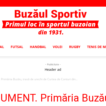
AL
FUTSAL
HANDBAL
VOLEI
RUGBY
TENIS DE 
Buzaul
- Publicitate -
Header ad
imăria Buzău, trasă de urechi de Curtea de Conturi din...
Sportiv
MENT. Primăria Buzău