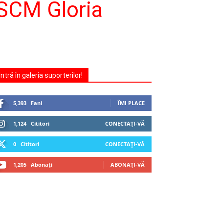
 SCM Gloria
Intră în galeria suporterilor!
5,393
Fani
ÎMI PLACE
1,124
Cititori
CONECTAȚI-VĂ
0
Cititori
CONECTAȚI-VĂ
1,205
Abonați
ABONAȚI-VĂ