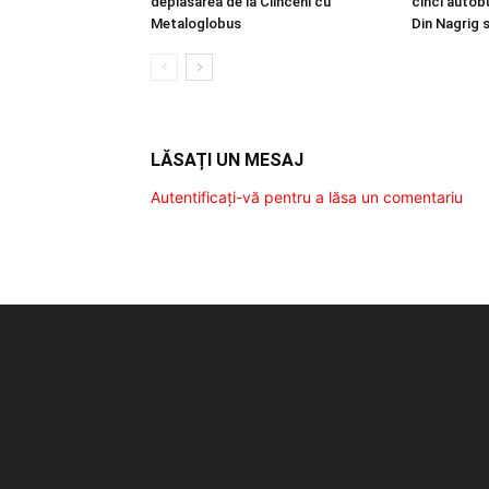
deplasarea de la Clinceni cu
cinci autobu
Metaloglobus
Din Nagrig 
LĂSAȚI UN MESAJ
Autentificați-vă pentru a lăsa un comentariu