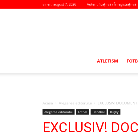
vineri, august 7, 2026
Autentificați-vă / Înregistrați-vă
ATLETISM
FOTB
Acasă
Alegerea editorului
EXCLUSIV! DOCUMENT. Pr
Alegerea editorului
Fotbal
Handbal
Rugby
EXCLUSIV! DOCU