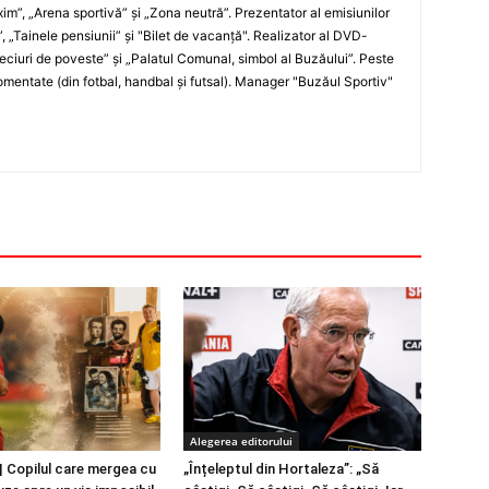
xim”, „Arena sportivă” şi „Zona neutră”. Prezentator al emisiunilor
”, „Tainele pensiunii” şi "Bilet de vacanţă". Realizator al DVD-
„Meciuri de poveste” şi „Palatul Comunal, simbol al Buzăului”. Peste
entate (din fotbal, handbal şi futsal). Manager "Buzăul Sportiv"
Alegerea editorului
 Copilul care mergea cu
„Înțeleptul din Hortaleza”: „Să