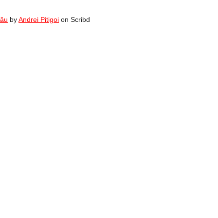
zău
by
Andrei Pitigoi
on Scribd