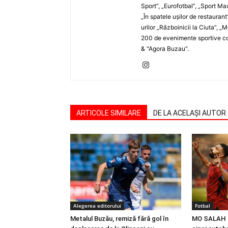
Sport”, „Eurofotbal”, „Sport Ma
„În spatele uşilor de restaurant
urilor „Războinicii la Ciuta”, 
200 de evenimente sportive com
& "Agora Buzau".
ARTICOLE SIMILARE
DE LA ACELAȘI AUTOR
Alegerea editorului
Fotbal
Metalul Buzău, remiză fără gol în
MO SALAH |