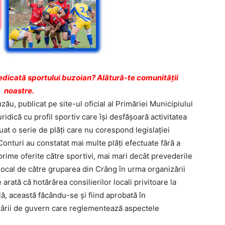
dicată sportului buzoian? Alătură-te comunității
noastre.
ău, publicat pe site-ul oficial al Primăriei Municipiului
idică cu profil sportiv care îşi desfăşoară activitatea
tuat o serie de plăţi care nu corespond legislaţiei
Conturi au constatat mai multe plăţi efectuate fără a
 prime oferite către sportivi, mai mari decât prevederile
 local de către gruparea din Crâng în urma organizării
rată că hotărârea consilierilor locali privitoare la
, această făcându-se şi fiind aprobată în
rârii de guvern care reglementează aspectele