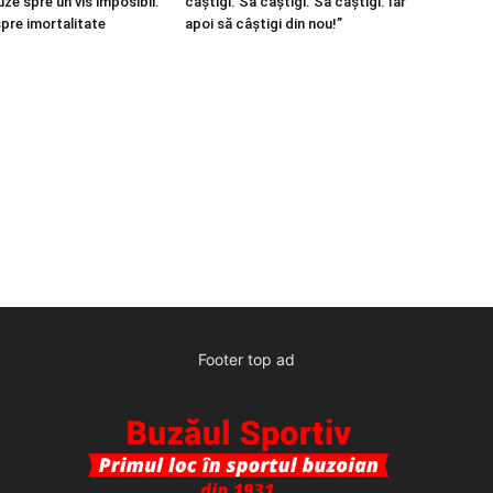
ze spre un vis imposibil.
câștigi. Să câștigi. Să câștigi. Iar
spre imortalitate
apoi să câștigi din nou!”
Footer top ad