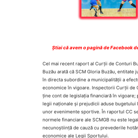
Ştiai că avem o pagină de Facebook de
Cel mai recent raport al Curţii de Conturi Buz
Buzău arată că SCM Gloria Buzău, entitate jur
în directa subordine a municipalităţii a efec
economice în vigoare. Inspectorii Curţii de 
ţine cont de legislaţia financiară în vigoare;
legii naţionale şi prejudicii aduse bugetului
unor evenimente sportive. În raportul CC se a
normele financiare ale SCMGB nu este legală
necunoştiinţă de cauză cu prevederile hotă
economice ale Legii Sportului.