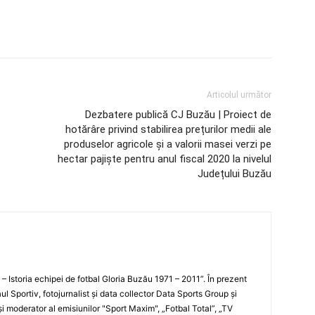
Articolul următor
Dezbatere publică CJ Buzău | Proiect de
hotărâre privind stabilirea prețurilor medii ale
produselor agricole și a valorii masei verzi pe
hectar pajiște pentru anul fiscal 2020 la nivelul
Județului Buzău
i – Istoria echipei de fotbal Gloria Buzău 1971 – 2011”. În prezent
ul Sportiv, fotojurnalist şi data collector Data Sports Group şi
i moderator al emisiunilor "Sport Maxim", „Fotbal Total”, „TV