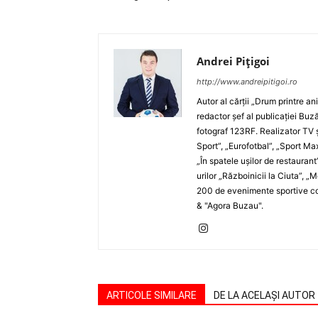
Andrei Pițigoi
http://www.andreipitigoi.ro
Autor al cărţii „Drum printre an
redactor şef al publicaţiei Buză
fotograf 123RF. Realizator TV ş
Sport”, „Eurofotbal”, „Sport Ma
„În spatele uşilor de restaurant
urilor „Războinicii la Ciuta”, 
200 de evenimente sportive com
& "Agora Buzau".
ARTICOLE SIMILARE
DE LA ACELAȘI AUTOR