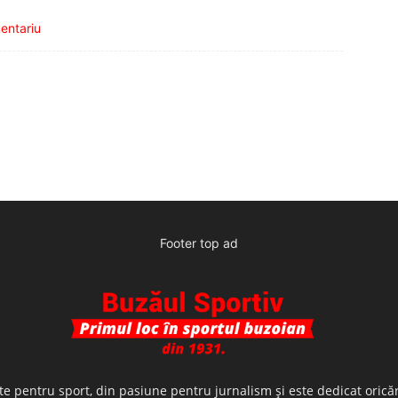
mentariu
Footer top ad
te pentru sport, din pasiune pentru jurnalism şi este dedicat oricăr