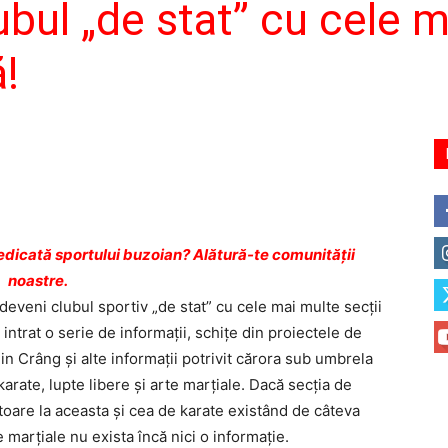
ubul „de stat” cu cele 
ă!
dicată sportului buzoian? Alătură-te comunității
noastre.
eveni clubul sportiv „de stat” cu cele mai multe secţii
intrat o serie de informaţii, schiţe din proiectele de
in Crâng şi alte informaţii potrivit cărora sub umbrela
karate, lupte libere şi arte marţiale. Dacă secţia de
vitoare la aceasta şi cea de karate existând de câteva
 marţiale nu exista încă nici o informaţie.