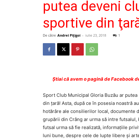
putea deveni cl
sportive din ţar
De către
Andrei Pițigoi
-
iulie 23, 2018
1
Ştiai că avem o pagină de Facebook de
Sport Club Municipal Gloria Buzău ar putea d
din ţară! Asta, după ce în posesia noastră au 
hotărâre ale consilierilor local, documente d
grupării din Crâng ar urma să intre futsalul, 
futsal urma să fie realizată, informaţiile pri
luni bune, despre cele de lupte libere şi arte