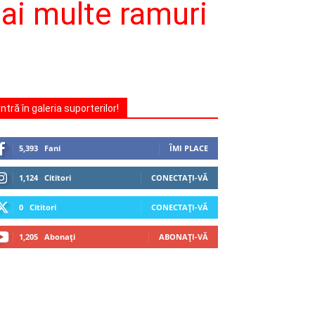
mai multe ramuri
Intră în galeria suporterilor!
5,393
Fani
ÎMI PLACE
1,124
Cititori
CONECTAȚI-VĂ
0
Cititori
CONECTAȚI-VĂ
1,205
Abonați
ABONAȚI-VĂ