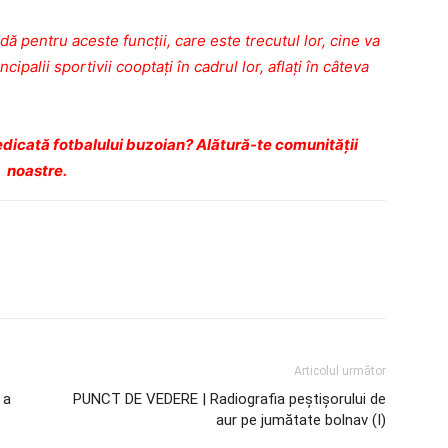
ndă pentru aceste funcţii, care este trecutul lor, cine va
cipalii sportivii cooptaţi în cadrul lor, aflaţi în câteva
dicată fotbalului buzoian? Alătură-te comunității
noastre.
Articolul următor
 a
PUNCT DE VEDERE | Radiografia peştişorului de
aur pe jumătate bolnav (I)