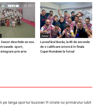
e
Futsal
 Sasori deschide un nou
Luceafărul Buzău, la 85 de secunde
etroasele: sport,
de o calificare istorică în finala
i integrare prin arte
Cupei României la futsal
i pe langa sportul buzoian !!! cinste lui primarului iubit