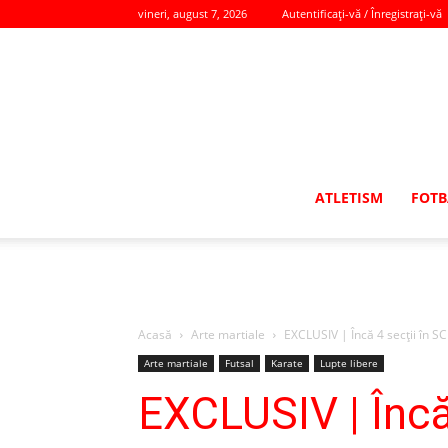
vineri, august 7, 2026
Autentificați-vă / Înregistrați-vă
ATLETISM
FOTB
Acasă
Arte martiale
EXCLUSIV | Încă 4 secţii în S
Arte martiale
Futsal
Karate
Lupte libere
EXCLUSIV | Încă