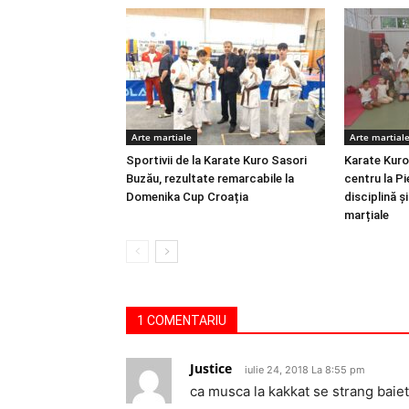
Arte martiale
Arte martial
Sportivii de la Karate Kuro Sasori
Karate Kuro
Buzău, rezultate remarcabile la
centru la Pi
Domenika Cup Croația
disciplină ș
marțiale
1 COMENTARIU
Justice
iulie 24, 2018 La 8:55 pm
ca musca la kakkat se strang baieti