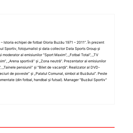
i – Istoria echipei de fotbal Gloria Buzău 1971 – 2011”. În prezent
ul Sportiv, fotojurnalist şi data collector Data Sports Group şi
i moderator al emisiunilor "Sport Maxim", „Fotbal Total”, „TV
xim”, „Arena sportivă” şi „Zona neutră”. Prezentator al emisiunilor
”, „Tainele pensiunii” şi "Bilet de vacanţă". Realizator al DVD-
„Meciuri de poveste” şi „Palatul Comunal, simbol al Buzăului”. Peste
entate (din fotbal, handbal şi futsal). Manager "Buzăul Sportiv"