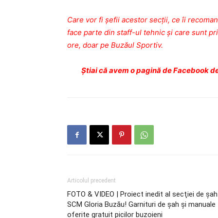
Care vor fi şefii acestor secţii, ce îi recoma
face parte din staff-ul tehnic şi care sunt prin
ore, doar pe Buzăul Sportiv.
Ştiai că avem o pagină de Facebook de
Articolul precedent
FOTO & VIDEO | Proiect inedit al secţiei de şah
SCM Gloria Buzău! Garnituri de şah şi manuale
oferite gratuit picilor buzoieni