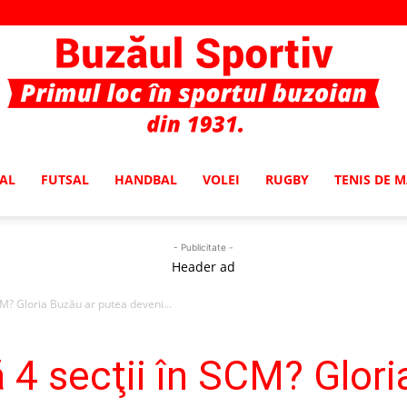
AL
FUTSAL
HANDBAL
VOLEI
RUGBY
TENIS DE 
Buzaul
- Publicitate -
Header ad
CM? Gloria Buzău ar putea deveni...
Sportiv
 4 secţii în SCM? Glori