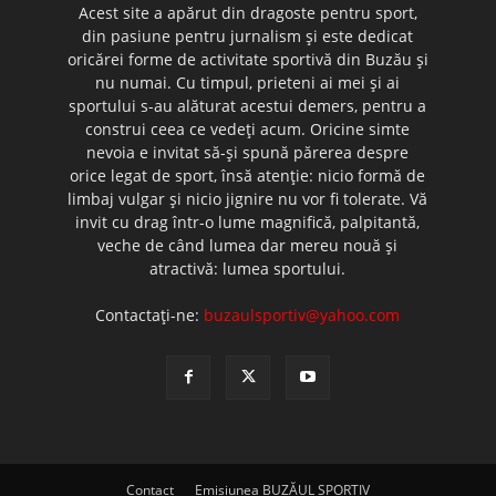
Acest site a apărut din dragoste pentru sport,
din pasiune pentru jurnalism şi este dedicat
oricărei forme de activitate sportivă din Buzău şi
nu numai. Cu timpul, prieteni ai mei şi ai
sportului s-au alăturat acestui demers, pentru a
construi ceea ce vedeţi acum. Oricine simte
nevoia e invitat să-şi spună părerea despre
orice legat de sport, însă atenţie: nicio formă de
limbaj vulgar şi nicio jignire nu vor fi tolerate. Vă
invit cu drag într-o lume magnifică, palpitantă,
veche de când lumea dar mereu nouă şi
atractivă: lumea sportului.
Contactați-ne:
buzaulsportiv@yahoo.com
Contact
Emisiunea BUZĂUL SPORTIV