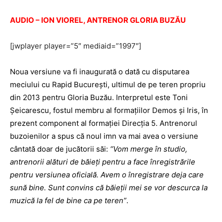
AUDIO – ION VIOREL, ANTRENOR GLORIA BUZĂU
[jwplayer player=”5″ mediaid=”1997″]
Noua versiune va fi inaugurată o dată cu disputarea
meciului cu Rapid Bucureşti, ultimul de pe teren propriu
din 2013 pentru Gloria Buzău. Interpretul este Toni
Şeicarescu, fostul membru al formaţiilor Demos şi Iris, în
prezent component al formaţiei Direcţia 5. Antrenorul
buzoienilor a spus că noul imn va mai avea o versiune
cântată doar de jucătorii săi:
“Vom merge în studio,
antrenorii alături de băieţi pentru a face înregistrările
pentru versiunea oficială. Avem o înregistrare deja care
sună bine. Sunt convins că băieţii mei se vor descurca la
muzică la fel de bine ca pe teren”
.