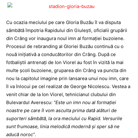
Cu ocazia meciului pe care Gloria Buzău îl va disputa
sâmbătă împotria Rapidului din Giuleşti, oficialii grupării
din Crâng vor inaugura noul imn al formaţiei buzoiene.
Procesul de rebranding al Gloriei Buzău continuă cu o
nouă iniţiativă a conducătorilor din Crâng. După ce
fotbaliştii antrenaţi de Ion Viorel au fost în vizită la mai
multe şcoli buzoiene, gruparea din Crâng va puncta din
nou la capitolul imagine prin lansarea unui nou imn, care
îl va înlocui pe cel realizat de George Nicolescu. Vestea a
venit chiar de la Ion Viorel, tehnicianul clubului din
Bulevardul Averescu:
“Este un imn nou al formaţiei
noastre pe care îl vom asculta prima dată alături de
suporteri sâmbătă, la ora meciului cu Rapid. Versurile
sunt frumoase, linia melodică modernă şi sper să ne
aducă noroc”
.