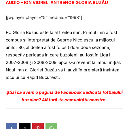
AUDIO – ION VIOREL, ANTRENOR GLORIA BUZĂU
[jwplayer player=”5″ mediaid=”1998″]
FC Gloria Buzău este la al treilea imn. Primul imn a fost
compus şi interpretat de George Nicolescu la mijlocul
anilor 80, al doilea a fost folosit doar două sezoane,
respectiv perioada în care buzoienii au fost în Liga I
2007-2008 şi 2008-2009, apoi s-a revenit la imnul iniţial.
Noul imn al Gloriei Buzău va fi auzit în premieră înaintea
jocului cu Rapid Bucureşti.
Ştiai că avem o pagină de Facebook dedicată fotbalului
buzoian? Alătură-te comunității noastre.