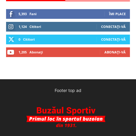
5,393
Fani
ÎMI PLACE
1,124
Cititori
CONECTAȚI-VĂ
0
Cititori
CONECTAȚI-VĂ
1,205
Abonați
ABONAȚI-VĂ
Footer top ad