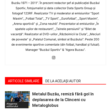
Buzău 1971 – 2011”. În prezent redactor şef al publicaţiei Buzăul
Sportiv, fotojurnalist şi data collector Data Sports Group şi
fotograf 123RF. Realizator TV şi moderator al emisiunilor "Sport
Maxim", „Fotbal Total”, „TV Sport”, „Eurofotbal”, „Sport Maxim”,
„Arena sportivă” şi „Zona neutră”. Prezentator al emisiunilor „În
spatele uşilor de restaurant”, „Tainele pensiunii” şi "Bilet de
vacanţă". Realizator al DVD-urilor „Războinicii la Ciuta”, „Meciuri
de poveste” şi „Palatul Comunal, simbol al Buzăului”. Peste 200
de evenimente sportive comentate (din fotbal, handbal şi futsal).
Manager "Buzăul Sportiv" & "Agora Buzau".
ARTICOLE SIMILARE
DE LA ACELAȘI AUTOR
Metalul Buzău, remiză fără gol în
deplasarea de la Clinceni cu
Alegerea
Metaloglobus
editorului