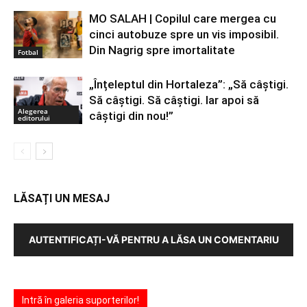
MO SALAH | Copilul care mergea cu
cinci autobuze spre un vis imposibil.
Din Nagrig spre imortalitate
Fotbal
„Înțeleptul din Hortaleza”: „Să câștigi.
Să câștigi. Să câștigi. Iar apoi să
Alegerea
câștigi din nou!”
editorului
LĂSAȚI UN MESAJ
AUTENTIFICAȚI-VĂ PENTRU A LĂSA UN COMENTARIU
Intră în galeria suporterilor!