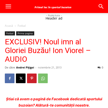
- Publicitate -
Header ad
Acasă
Fotbal
Fotbal
Prima pagina
EXCLUSIV! Noul imn al
Gloriei Buzău! Ion Viorel –
AUDIO
De către
Andrei Pițigoi
-
noiembrie 21, 2013
0
Ştiai că avem o pagină de Facebook dedicată sportului
buzoian? Alătură-te comunității noastre.